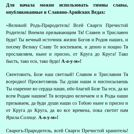
Для начала можно использовать гимны славы,
опубликованные в Славяно-Арийских Ведах:
«Великий Родъ-Прародитель! Всей Сварги Пречистой
Родитель! Внемли призывающим Тя! Славен и Триславен
буди! Ты вечный источник жизни Богов и Родов наших, и
посему Велику Славу Те воспеваем, и денно и нощно Тя
прославляем, ныне и присно, от Круга до Круга! Тако
бысть, тако еси, тако буди!
А-о-у-м»!
Свентовитъ, Бозе наш светлый! Славим и Триславим Тя
всеродно! Просветляешь Ты души наши и ниспосылаешь
Ты озарение во сердца наши, ибо благий Бозе Ты еси, да ко
всем Родам нашим! Тя всеродно величаем и в Роды наши
призываем, да буди души наши со Тобою ныне и присно и
от Круга до Круга, да во все времена, пока светит нам
Ярила-Солнце.
А-о-у-м»!
Сварогъ-Прародитель, всей Сварги Пречистой хранитель!