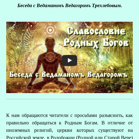
Беседа с Ведаманомъ Ведагоромъ Трехлебовым.
О
Р
К нам обращаются читатели с просьбами разъяснить, как
правильно обращаться к Родным Богам. В отличие от
иноземных религий, церкви которых существуют на
Российской земле, в Родобожии (Родной или Старой Вере)