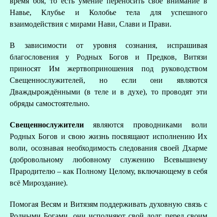
время боя, то есть умение переносить своё внимание в
Навье, Клубье и Колобье тела для успешного
взаимодействия с мирами Нави, Слави и Прави.
В зависимости от уровня сознания, испрашивая
благословения у Родных Богов и Предков, Витязи
приносят Им жертвоприношения под руководством
В
Свещеннослужителей, но если они являются
Дваждырождёнными (в теле и в духе), то проводят эти
обряды самостоятельно.
Свещеннослужители
являются проводниками воли
Родных Богов и свою жизнь посвящают исполнению Их
воли, осознавая необходимость следования своей Дхарме
(добровольному любовному служению Всевышнему
Прародителю – как Полному Целому, включающему в себя
всё Мироздание).
Помогая Весям и Витязям поддерживать духовную связь с
Родными Богами, они исполняют свой долг перед своим