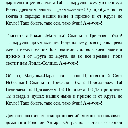
дарительницей величаем Тя! Ты даруешь всем утешение, а
Родам древним нашим – размножение! Да прибудешь Ты
всегда в сердцах наших ныне и присно и от Круга до
Круга! Тако бысть, тако еси, тако буди!
А-о-у-м»!
Трисветлая Рожана-Матушка! Славна и Триславна буди!
Ты даруешь преумножение Роду нашему, освещаешь чрева
жён и невест наших Благодатной Силою Своею ныне и
присно и от Круга до Круга, да во все времена, пока
светит нам Ярила-Солнце.
А-о-у-м»!
Ой Ты, Матушка-Царасвати – наш Царственный Свет
Небесный! Славна и Триславна буди! Прославляем Тя!
Величаем Тя! Призываем Тя! Почитаем Тя! Да прибудешь
Ты всегда в душах наших ныне и присно и от Круга до
Круга! Тако бысть, тако еси, тако буди!
А-о-у-м»!
Для совершения жертвоприношений можно использовать
домашний Родовой Алтарь. Он располагается в северной