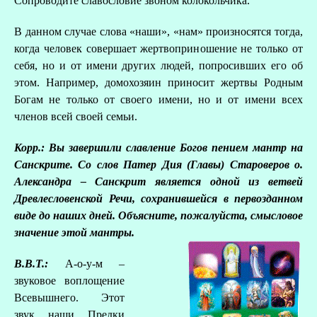
Сопроводите славословие звоном колокольчика.
В данном случае слова «наши», «нам» произносятся тогда,
когда человек совершает жертвоприношение не только от
себя, но и от имени других людей, попросивших его об
этом. Например, домохозяин приносит жертвы Родным
Богам не только от своего имени, но и от имени всех
членов всей своей семьи.
Корр.: Вы завершили славление Богов пением мантр на
Санскрите. Со слов Патер Дия (Главы) Староверов о.
Александра – Санскрит является одной из ветвей
Древлесловенской Речи, сохранившейся в первозданном
виде до наших дней. Объясните, пожалуйста, смысловое
значение этой мантры.
В.В.Т.:
А-о-у-м –
звуковое воплощение
Всевышнего. Этот
звук наши Предки