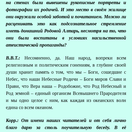
на стенах были вывешены рукописные портреты и
фотографии их родичей. И это место в своём жилище
они окружали особой заботой и почитанием. Можно ли
расценивать это как подсознательное стремление
иметь домашний Родовой Алтарь, несмотря на то, что
они были воспитаны в условиях насильственной
атеистической пропаганды?
В.В.Т.:
Несомненно, да. Наш народ, вопреки всем
религиозным и политическим гонениям, в глубине своей
души хранит память о том, что мы – Боги, сошедшие с
Небес, что наши Небесные Родичи – Боги миров Слави и
Прави, что Вера наша – Родобожие, что Род Небесный и
Род земной – единый организм Всевышнего Прародителя
и мы одно целое с ним, как каждая из океанских волн
едина со всем океаном.
Корр.: От имени наших читателей и от себя лично
благо дарю за столь поучительную беседу. В её