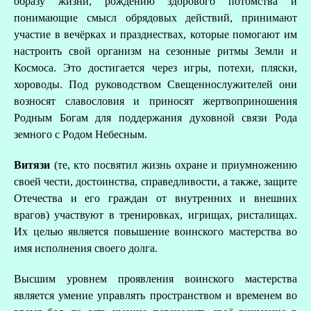
образу жизни, рождению здорового потомства и
понимающие смысл обрядовых действий, принимают
участие в вечёрках и празднествах, которые помогают им
настроить свой организм на сезонные ритмы Земли и
Космоса. Это достигается через игры, потехи, пляски,
хороводы. Под руководством Свещеннослужителей они
возносят славословия и приносят жертвоприношения
Родным Богам для поддержания духовной связи Рода
земного с Родом Небесным.
Витязи
(те, кто посвятил жизнь охране и приумножению
своей чести, достоинства, справедливости, а также, защите
Отечества и его граждан от внутренних и внешних
З
врагов) участвуют в тренировках, игрищах, ристалищах.
Их целью является повышение воинского мастерства во
имя исполнения своего долга.
Высшим уровнем проявления воинского мастерства
является умение управлять пространством и временем во