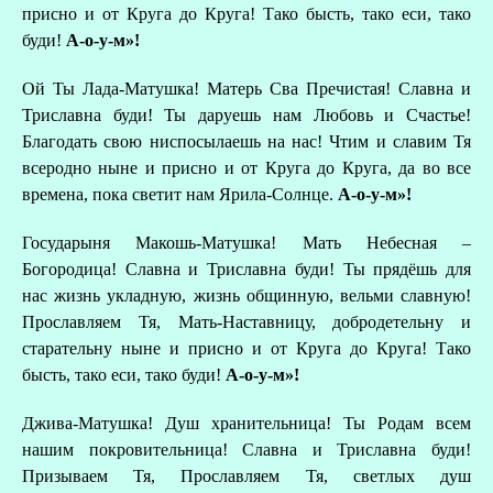
присно и от Круга до Круга! Тако бысть, тако еси, тако
буди!
А-о-у-м»!
Ой Ты Лада-Матушка! Матерь Сва Пречистая! Славна и
Триславна буди! Ты даруешь нам Любовь и Счастье!
Благодать свою ниспосылаешь на нас! Чтим и славим Тя
всеродно ныне и присно и от Круга до Круга, да во все
времена, пока светит нам Ярила-Солнце.
А-о-у-м»!
Государыня Макошь-Матушка! Мать Небесная –
Богородица! Славна и Триславна буди! Ты прядёшь для
нас жизнь укладную, жизнь общинную, вельми славную!
Прославляем Тя, Мать-Наставницу, добродетельну и
старательну ныне и присно и от Круга до Круга! Тако
бысть, тако еси, тако буди!
А-о-у-м»!
Джива-Матушка! Душ хранительница! Ты Родам всем
нашим покровительница! Славна и Триславна буди!
Призываем Тя, Прославляем Тя, светлых душ