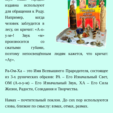
издавна используют
для обращения к Роду.
Например, когда
человек заблудится в
лесу, он кричит: «А-о-
у-м»! Звук «м»
произносится со
сжатыми губами,
поэтому непосвещённым людям кажется, что кричат:
«Ау».
Ра-Ом-Ха – это Имя Всевышнего Прародителя, состоящее
из 3-х рунических образов: РА – Его Изначальный Свет,
ОМ (А-о-у-м) – Его Изначальный Звук, ХА – Его Сила
Жизни, Радости, Созидания и Творчества.
Намах – почтительный поклон. До сих пор используются
слова, близкие по смыслу: взмах, отмах, размах.