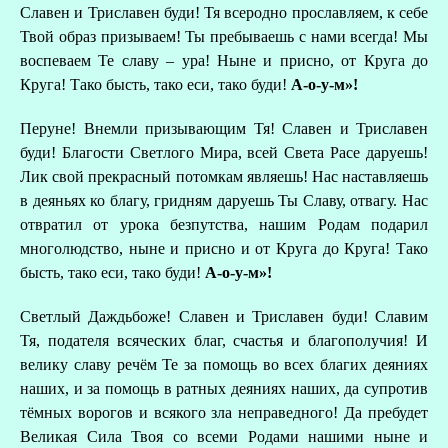
Славен и Триславен буди! Тя всеродно прославляем, к себе
Твой образ призываем! Ты пребываешь с нами всегда! Мы
воспеваем Те славу – ура! Ныне и присно, от Круга до
Круга! Тако бысть, тако еси, тако буди!
А-о-у-м»!
Перуне! Внемли призывающим Тя! Славен и Триславен
буди! Благости Светлого Мира, всей Света Расе даруешь!
Лик свой прекрасный потомкам являешь! Нас наставляешь
в деяньях ко благу, гридням даруешь Ты Славу, отвагу. Нас
отвратил от урока безпутства, нашим Родам подарил
многолюдство, ныне и присно и от Круга до Круга! Тако
бысть, тако еси, тако буди!
А-о-у-м»!
Светлый Даждьбоже! Славен и Триславен буди! Славим
Тя, подателя всяческих благ, счастья и благополучия! И
велику славу речём Те за помощь во всех благих деяниях
наших, и за помощь в ратных деяниях наших, да супротив
тёмных ворогов и всякого зла неправедного! Да пребудет
Великая Сила Твоя со всеми Родами нашими ныне и