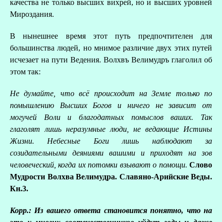
качества не только высших вихрей, но и высших уровней
Мироздания.
В нынешнее время этот путь предпочтителен для
большинства людей, но мнимое различие двух этих путей
исчезает на пути Ведения. Волхвъ Велимудръ глаголил об
этом так:
Не думайте, что всё происходит на Земле
только по
помышлению Высших Богов и ничего не зависит от
могучей Воли и благодатных помыслов ваших. Так
глаголят лишь неразумные люди, не ведающие Истины
Жизни. Небесные Боги лишь наблюдают за
созидательными деяниями вашими и приходят на зов
человеческий, когда их потомки взывают о помощи.
Слово
Мудрости Волхва Велимудра. Славяно-Арийские Веды.
Кн.3.
Корр.: Из вашего ответа становится понятно, что на