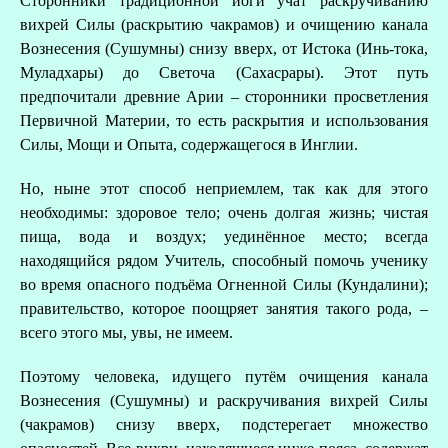
Сторонники традиционной йоги учат раскручиванию
вихрей Силы (раскрытию чакрамов) и очищению канала
Вознесения (Сушумны) снизу вверх, от Истока (Инь-тока,
Муладхары) до Светоча (Сахасрары). Этот путь
предпочитали древние Арии – сторонники просветления
Первичной Материи, то есть раскрытия и использования
Силы, Мощи и Опыта, содержащегося в Инглии.
Но, ныне этот способ неприемлем, так как для этого
необходимы: здоровое тело; очень долгая жизнь; чистая
пища, вода и воздух; уединённое место; всегда
находящийся рядом Учитель, способный помочь ученику
во время опасного подъёма Огненной Силы (Кундалини);
правительство, которое поощряет занятия такого рода, –
всего этого мы, увы, не имеем.
Поэтому человека, идущего путём очищения канала
Вознесения (Сушумны) и раскручивания вихрей Силы
(чакрамов) снизу вверх, подстерегает множество