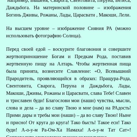
например, Вышеня, Сварога, Свентовита, Перуна, Велеса,
Даждьбога. На материнской половине – изображения
Богинь Дживы, Рожаны, Лады, Царасвати , Макоши, Лели.
На высшем уровне – изображение Сияния РА (можно
использовать фотографию Солнца).
Перед своей едой – воскурите благовония и совершите
жертвоприношение Богам и Предкам Рода, поставив
жертвенную пищу на Алтарь. Чтобы жертвенная пища
была принята, вознесите Славление: «О, Всевышний
Прародитель, проявляющийся в образах: Пращура-Рода,
Свентовита, Сварога, Перуна и Даждьбога, Лады,
Макоши, Дживы, Рожаны и Царасвати, слава Тебе! Славен
и триславен буди! Благослови мои (наши) чувства, мысли,
слова и дела – да во славу Твою и мне (нам) на РАдость!
Прими дары и требы мои (наши) – да во славу Твою! Ныне
и присно! От круга до круга! Тако бысть! Такое еси! Тако
буди! А-о-у-м Ра-Ом-Ха Намаха! А-о-у-м Тат Сат»!