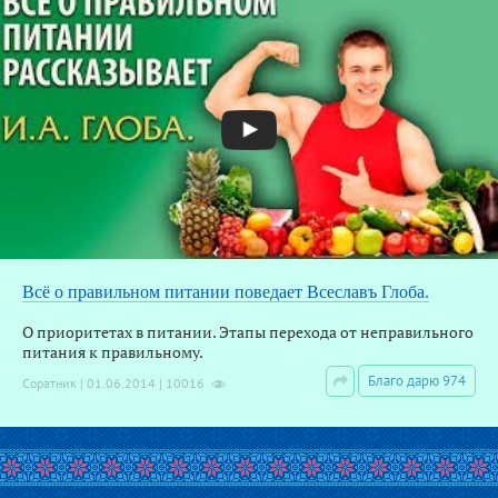
В
Всё о правильном питании поведает Всеславъ Глоба.
О приоритетах в питании. Этапы перехода от неправильного
питания к правильному.
Благо дарю 974
Соратник | 01.06.2014 | 10016