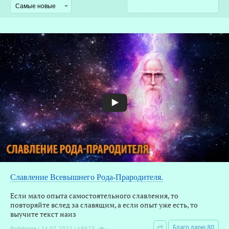
О
Славление Всевышнего Рода-Прародителя.
Р
Если мало опыта самостоятельного славления, то
повторяйте вслед за славящим, а если опыт уже есть, то
выучите текст наиз
Благо дарю 80
Rodobogie | 24.02.2022 | 19823