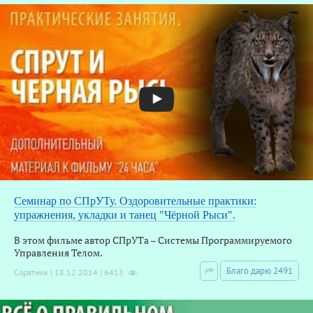
Семинар по СПрУТу. Оздоровительные практики:
З
упражнения, укладки и танец "Чёрной Рыси".
В этом фильме автор СПрУТа – Системы Программируемого
Управления Телом.
Благо дарю 2491
Соратник | 18.12.2014 | 6413