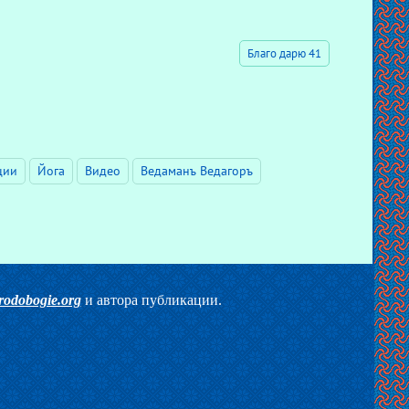
Благо дарю 41
ции
Йога
Видео
Ведаманъ Ведагоръ
rodobogie.org
и автора публикации.