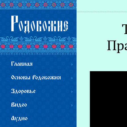
Вы здесь
Пр
Главная
Основы Родобожия
Здоровье
Видео
Аудио