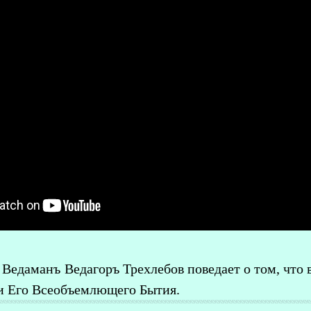
 Ведаманъ Ведагоръ Трехлебов поведает о том, чт
ти Его Всеобъемлющего Бытия.