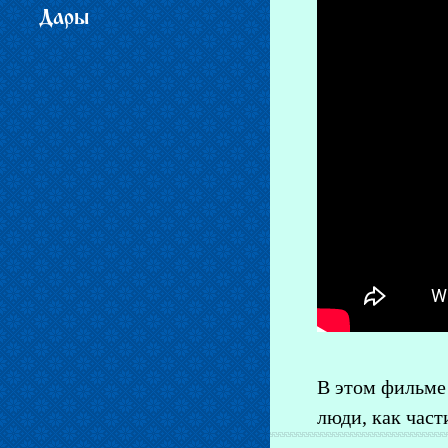
Дары
В этом фильме
люди, как час