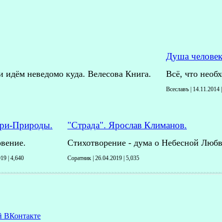
Душа человек
 идём неведомо куда. Велесова Книга.
Всё, что необх
Всеславъ | 14.11.2014 
ри-Природы.
"Страда". Ярослав Климанов.
вение.
Стихотворение - дума о Небесной Любв
019 |
4,640
Соратник | 26.04.2019 |
5,035
й ВКонтакте