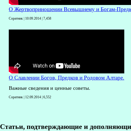
О Жертвоприношении Всевышнему и Богам-Предк
Соратник | 10.09.2014 |
7,458
О Славлении Богов, Предков и Родовом Алтаре.
Важные сведения и ценные советы.
Соратник | 12.09.2014 |
6,552
Статьи, подтверждающие и дополняющие