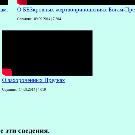
ам.
О БЕЗкровных жертвоприношениях Богам-Пре
Соратник | 09.09.2014 |
7,304
О захороненных Предках
Соратник | 14.09.2014 |
4,019
 эти сведения.