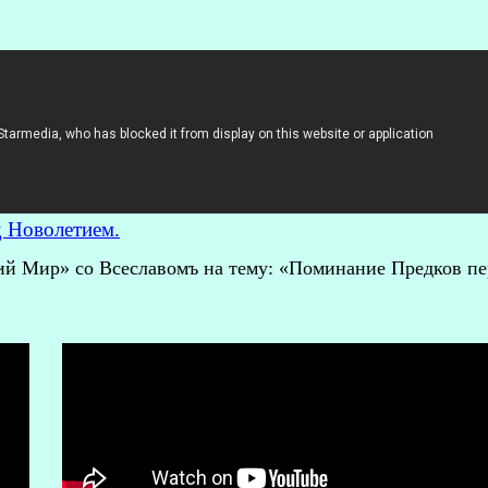
д Новолетием.
ий Мир» со Всеславомъ на тему: «Поминание Предков пе