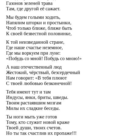
на
Газонов зеленей трава
2026
Там, где другой её сажает.
год.
Мы будем голыми ходить,
Видео
Напялим шторки и простынки,
Ведам
Чтоб только ближе, ближе быть
Ведаг
К своей безвестной половинке,
Всесла
Родос
К той неизведанной стране,
Духов
Где наше счастье неземное,
литера
Где мы воркуем при луне:
Кинол
«Побудь со мной! Побудь со мною!»
Глоба
Взгляд
А наш отечественный люд
24
Жестокий, чёрствый, безсердечный
ч.
Нам говорит: «В тебя плюют
под
С твоей любовью безконечной!
благо
Бога.
Тебя имеют тут и там
Мульт
Индусы, янки, бриты, шведы.
Аудио
Твоим растаявшим мозгам
Дары
Милы их сладкие беседы.
Ты ноги мыть уже готов
Тому, кто служит новой краже
Твоей души, твоих счетов.
Но ты так счастлив их пропаже!!!