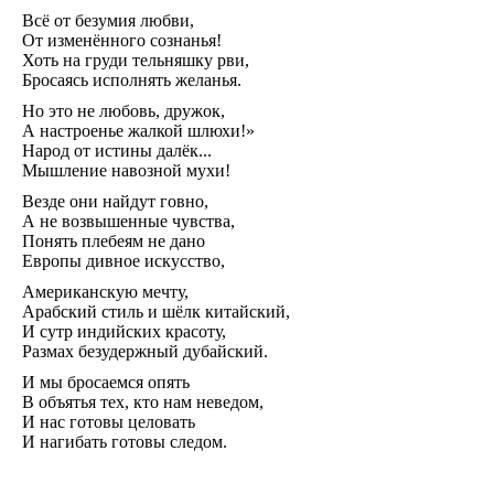
Всё от безумия любви,
От изменённого сознанья!
Хоть на груди тельняшку рви,
Бросаясь исполнять желанья.
Но это не любовь, дружок,
А настроенье жалкой шлюхи!»
Народ от истины далёк...
Мышление навозной мухи!
Везде они найдут говно,
А не возвышенные чувства,
Понять плебеям не дано
Европы дивное искусство,
Американскую мечту,
Арабский стиль и шёлк китайский,
И сутр индийских красоту,
Размах безудержный дубайский.
И мы бросаемся опять
В объятья тех, кто нам неведом,
И нас готовы целовать
И нагибать готовы следом.