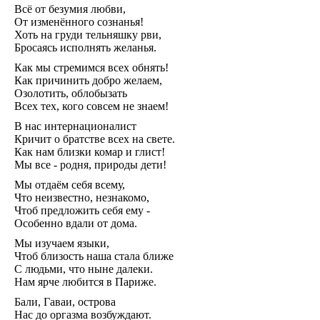
Всё от безумия любви,
Любв
От изменённого сознанья!
Созид
Хоть на груди тельняшку рви,
добро
потом
Бросаясь исполнять желанья.
Махаб
Как мы стремимся всех обнять!
Бхага
Как причинить добро желаем,
Гита
Озолотить, облобызать
Рамая
Всех тех, кого совсем не знаем!
Песни
птицы
В нас интернационалист
Гама
Кричит о братстве всех на свете.
Звёзд
Как нам близки комар и глист!
и
Мы все - родня, природы дети!
Земли
Родов
Мы отдаём себя всему,
Помес
Что неизвестно, незнакомо,
Культ
Чтоб предложить себя ему -
и
Особенно вдали от дома.
Тради
Образ
Мы изучаем языки,
Родно
Чтоб близость наша стала ближе
Речи
С людьми, что ныне далеки.
Здоро
Нам ярче любится в Париже.
Кален
Бали, Гаваи, острова
дней
Экада
Нас до оргазма возбуждают.