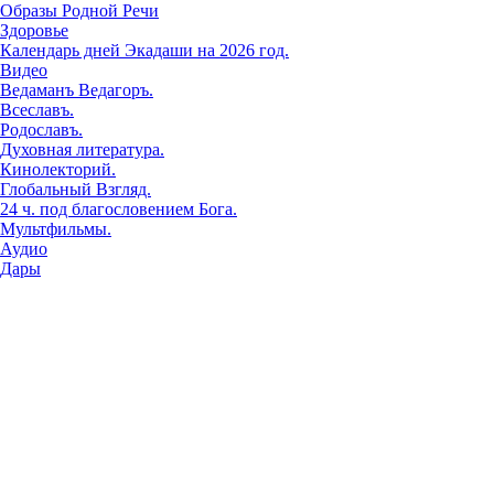
Образы Родной Речи
Здоровье
Календарь дней Экадаши на 2026 год.
Видео
Ведаманъ Ведагоръ.
Всеславъ.
Родославъ.
Духовная литература.
Кинолекторий.
Глобальный Взгляд.
24 ч. под благословением Бога.
Мультфильмы.
Аудио
Дары