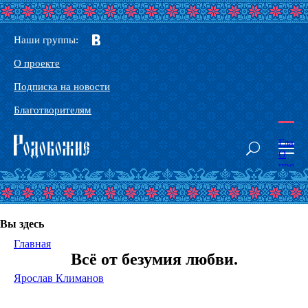
Наши группы:
О проекте
Подписка на новости
Благотворителям
Главн
О
проек
Наши
сорат
Конта
Глосс
Вы здесь
Основ
Родоб
Главная
Здрав
Всё от безумия любви.
Тантр
йога
Ярослав Климанов
-
Йога
Небес