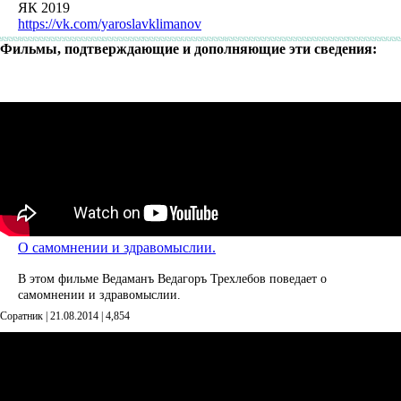
ЯК 2019
https://vk.com/yaroslavklimanov
Фильмы, подтверждающие и дополняющие эти сведения:
О самомнении и здравомыслии.
В этом фильме Ведаманъ Ведагоръ Треxлебов поведает о
самомнении и здравомыслии.
Соратник | 21.08.2014 |
4,854