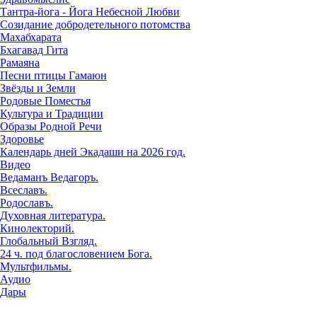
Тантра-йога - Йога Небесной Любви
Созидание добродетельного потомства
Махабхарата
Бхагавад Гита
Рамаяна
Песни птицы Гамаюн
Звёзды и Земли
Родовые Поместья
Культура и Традиции
Образы Родной Речи
Здоровье
Календарь дней Экадаши на 2026 год.
Видео
Ведаманъ Ведагоръ.
Всеславъ.
Родославъ.
Духовная литература.
Кинолекторий.
Глобальный Взгляд.
24 ч. под благословением Бога.
Мультфильмы.
Аудио
Дары