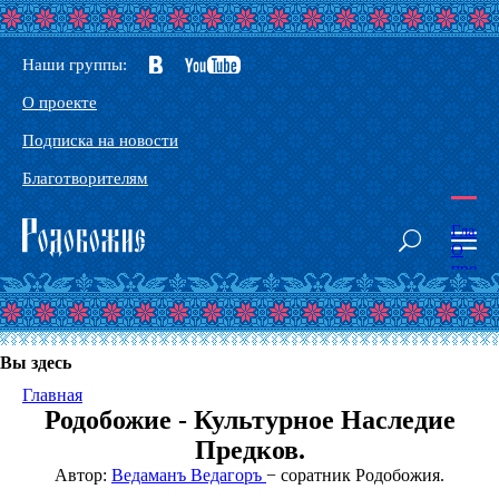
Наши группы:
О проекте
Подписка на новости
Благотворителям
Главн
О
проек
Наши
сорат
Конта
Глосс
Вы здесь
Основ
Родоб
Главная
Здрав
Родобожие - Культурное Наследие
Тантр
йога
Предков.
-
Автор:
Ведаманъ Ведагоръ
− соратник Родобожия.
Йога
Небес