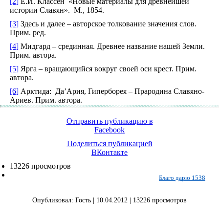
[2]
Е.И. Классен «Новые материалы для древнейшей
истории Славян». М., 1854.
[3]
Здесь и далее – авторское толкование значения слов.
Прим. ред.
[4]
Мидгард – срединная. Древнее название нашей Земли.
Прим. автора.
[5]
Ярга – вращающийся вокруг своей оси крест. Прим.
автора.
[6]
Арктида: Да’Ария, Гиперборея – Прародина Славяно-
Ариев. Прим. автора.
Отправить публикацию в
Facebook
Поделиться публикацией
ВКонтакте
13226 просмотров
Благо дарю 1538
Опубликовал: Гость | 10.04.2012 | 13226 просмотров