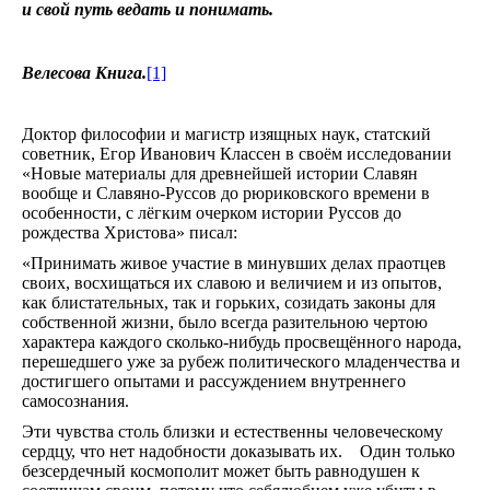
и свой путь ведать и понимать.
на
2026
год.
Видео
Велесова Книга.
[1]
Ведам
Ведаг
Всесла
Доктор философии и магистр изящных наук, статский
Родос
советник, Егор Иванович Классен в своём исследовании
Духов
«Новые материалы для древнейшей истории Славян
литера
вообще и Славяно-Руссов до рюриковского времени в
Кинол
особенности, с лёгким очерком истории Руссов до
Глоба
рождества Христова» писал:
Взгляд
24
«Принимать живое участие в минувших делах праотцев
ч.
своих, восхищаться их славою и величием и из опытов,
под
как блистательных, так и горьких, созидать законы для
благо
собственной жизни, было всегда разительною чертою
Бога.
характера каждого сколько-нибудь просвещённого народа,
Мульт
перешедшего уже за рубеж политического младенчества и
Аудио
достигшего опытами и рассуждением внутреннего
Дары
самосознания.
Эти чувства столь близки и естественны человеческому
сердцу, что нет надобности доказывать их. Один только
безсердечный космополит может быть равнодушен к