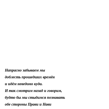
Любв
Созид
добро
потом
Махаб
Бхага
Гита
Рамая
Песни
птицы
Гама
Звёзд
и
Земли
Родов
Помес
Культ
Напрасно забываем мы
и
доблесть прошедших времён
Тради
Образ
и идём неведомо куда.
Родно
Речи
И так смотрим назад и говорим,
Здоро
будто бы мы стыдимся познавать
Кален
дней
обе стороны Прави и Нави
Экада