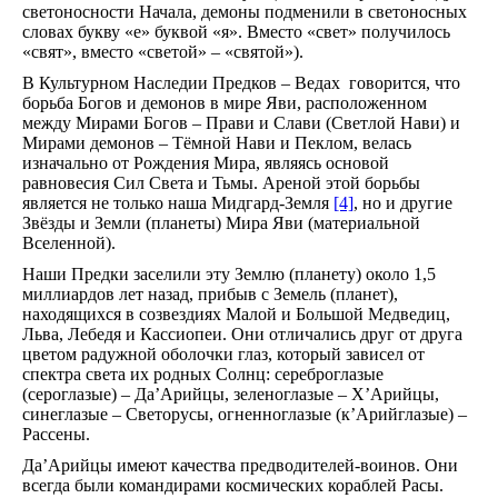
светоносности Начала, демоны подменили в светоносных
словах букву «е» буквой «я». Вместо «свет» получилось
«свят», вместо «светой» – «святой»).
В Культурном Наследии Предков – Ведах говорится, что
борьба Богов и демонов в мире Яви, расположенном
между Мирами Богов – Прави и Слави (Светлой Нави) и
Мирами демонов – Тёмной Нави и Пеклом, велась
изначально от Рождения Мира, являясь основой
равновесия Сил Света и Тьмы. Ареной этой борьбы
является не только наша Мидгард-Земля
[4]
, но и другие
Звёзды и Земли (планеты) Мира Яви (материальной
Вселенной).
Наши Предки заселили эту Землю (планету) около 1,5
миллиардов лет назад, прибыв с Земель (планет),
находящихся в созвездиях Малой и Большой Медведиц,
Льва, Лебедя и Кассиопеи. Они отличались друг от друга
цветом радужной оболочки глаз, который зависел от
спектра света их родных Солнц: сереброглазые
(сероглазые) – Да’Арийцы, зеленоглазые – Х’Арийцы,
синеглазые – Светорусы, огненноглазые (к’Арийглазые) –
Рассены.
Да’Арийцы имеют качества предводителей-воинов. Они
всегда были командирами космических кораблей Расы.