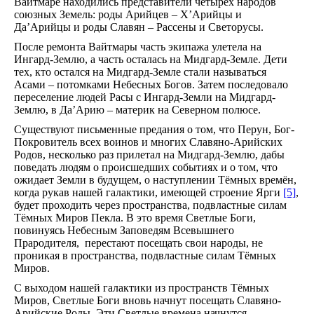
Вайтмаре находились представители четырёх народов
союзных Земель: роды Арийцев – Х’Арийцы и
Да’Арийцы и роды Славян – Рассены и Светорусы.
После ремонта Вайтмары часть экипажа улетела на
Ингард-Землю, а часть осталась на Мидгард-Земле. Дети
тех, кто остался на Мидгард-Земле стали называться
Асами – потомками Небесных Богов. Затем последовало
переселение людей Расы с Ингард-Земли на Мидгард-
Землю, в Да’Арию – материк на Северном полюсе.
Существуют письменные предания о том, что Перун, Бог-
Покровитель всех воинов и многих Славяно-Арийских
Родов, несколько раз прилетал на Мидгард-Землю, дабы
поведать людям о происшедших событиях и о том, что
ожидает Земли в будущем, о наступлении Тёмных времён,
когда рукав нашей галактики, имеющей строение Ярги
[5]
,
будет проходить через пространства, подвластные силам
Тёмных Миров Пекла. В это время Светлые Боги,
повинуясь Небесным Заповедям Всевышнего
Прародителя, перестают посещать свои народы, не
проникая в пространства, подвластные силам Тёмных
Миров.
С выходом нашей галактики из пространств Тёмных
Миров, Светлые Боги вновь начнут посещать Славяно-
Арийские Роды. Эти Светлые времена начнутся