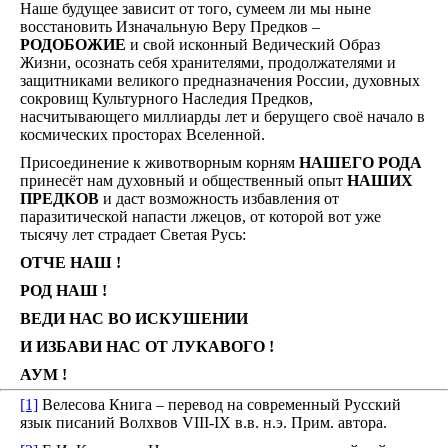
Наше будущее зависит от того, сумеем ли мы ныне
восстановить Изначальную Веру Предков –
РОДОБОЖИЕ
и свой исконный Ведический Образ
Жизни, осознать себя хранителями, продолжателями и
защитниками великого предназначения России, духовных
сокровищ Культурного Наследия Предков,
насчитывающего миллиарды лет и берущего своё начало в
космических просторах Вселенной.
Присоединение к животворным корням
НАШЕГО РОДА
принесёт нам духовный и общественный опыт
НАШИХ
ПРЕДКОВ
и даст возможность избавления от
паразитической напасти лжецов, от которой вот уже
тысячу лет страдает Светая Русь:
ОТЧЕ НАШ !
РОД НАШ !
ВЕДИ НАС ВО ИСКУШЕНИИ
И ИЗБАВИ НАС ОТ ЛУКАВОГО !
АУМ !
[1]
Велесова Книга – перевод на современный Русский
язык писаний Волхвов VIII-IX в.в. н.э. Прим. автора.