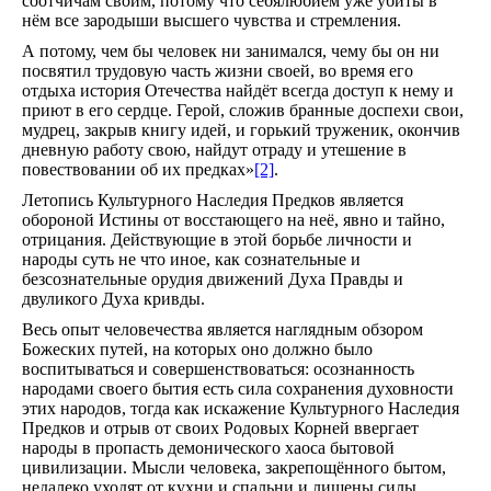
соотчичам своим, потому что себялюбием уже убиты в
нём все зародыши высшего чувства и стремления.
А потому, чем бы человек ни занимался, чему бы он ни
посвятил трудовую часть жизни своей, во время его
отдыха история Отечества найдёт всегда доступ к нему и
приют в его сердце. Герой, сложив бранные доспехи свои,
мудрец, закрыв книгу идей, и горький труженик, окончив
дневную работу свою, найдут отраду и утешение в
повествовании об их предках»
[2]
.
Летопись Культурного Наследия Предков является
обороной Истины от восстающего на неё, явно и тайно,
отрицания. Действующие в этой борьбе личности и
народы суть не что иное, как сознательные и
безсознательные орудия движений Духа Правды и
двуликого Духа кривды.
Весь опыт человечества является наглядным обзором
Божеских путей, на которых оно должно было
воспитываться и совершенствоваться: осознанность
народами своего бытия есть сила сохранения духовности
этих народов, тогда как искажение Культурного Наследия
Предков и отрыв от своих Родовых Корней ввергает
народы в пропасть демонического хаоса бытовой
цивилизации. Мысли человека, закрепощённого бытом,
недалеко уходят от кухни и спальни и лишены силы