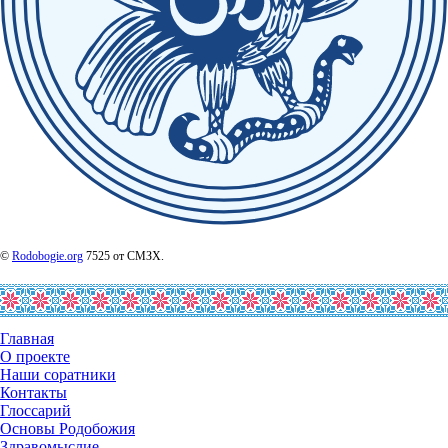
©
Rodobogie.org
7525 от СМЗХ.
Главная
О проекте
Наши соратники
Контакты
Глоссарий
Основы Родобожия
Здравомыслие