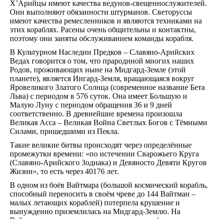
Х’Арийцы имеют качества ведунов-свещеннослужителей.
Они выполняют обязанности штурманов. Светоруссы
имеют качества ремесленников и являются техниками на
этих кораблях. Расены очень общительны и контактны,
поэтому они заняты обслуживанием команды корабля.
В Культурном Наследии Предков – Славяно-Арийских
Ведах говорится о том, что прародиной многих наших
Родов, проживающих ныне на Мидгард-Земле (этой
планете), является Ингард-Земля, вращающаяся вокруг
Яровеликого Златого Солнца (современное название Бета
Льва) с периодом в 576 суток. Она имеет Большую и
Малую Луну с периодом обращения 36 и 9 дней
соответственно. В древнейшие времена произошла
Великая Асса – Великая Война Светлых Богов с Тёмными
Силами, пришедшими из Пекла.
Такие великие битвы происходят через определённые
промежутки времени: «по истечении Сварожьего Круга
(Славяно-Арийского Зодиака) и Девяносто Девяти Кругов
Жизни», то есть через 40176 лет.
В одном из боёв Вайтмара (большой космический корабль,
способный переносить в своём чреве до 144 Вайтман –
малых летающих кораблей) потерпела крушение и
вынужденно приземлилась на Мидгард-Землю. На