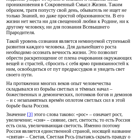
проникновения в Сокровенный Смысл Жизни. Таким
образом, тратя попусту свой день, обыватель не ищет не
только Знаний, но даже простой образованности. В его
жизни нет места ни для свещенной любви к Родине, ни к
другому человеку, ни для познания Всевышнего
Прародителя.
Такой уровень сознания является неминуемой ступенькой
развития каждого человека. Для дальнейшего роста
необходимо осознать вечность жизни. Это позволит
обрести раскрепощение от плена очарования окружающих
вещей и страстей, сбросить с себя ярмо привязанностей к
ним, освободиться от пут предрассудков и увидеть свет
своего пути.
На протяжении многих веков опыт человечества
складывался из борьбы светлых и тёмных начал –
божественных и демонических, потомков богов и демонов
– и с незапамятных времён оплотом светлых сил в этой
борьбе была Россия.
Значение
[3]
этого слова таково: «рос» – означает рост,
увеличение; «сия» – сияние, свет, светость; то есть Россия
есть сила, увеличивающая светость. Именно поэтому
Россия является единственной страной, носящей название
«святая» – Светая, Светлая Русь (пытаясь скрыть правду о