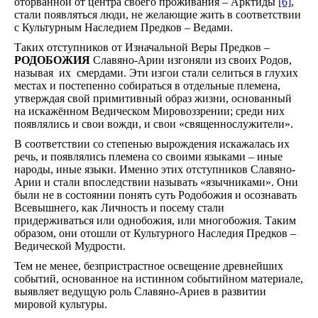
оторванной от центра своего проживания – Арктиды
[6]
,
стали появляться люди, не желающие жить в соответствии
с Культурным Наследием Предков – Ведами.
Таких отступников от Изначальной Веры Предков –
РОДОБОЖИЯ
Славяно-Арии изгоняли из своих Родов,
называя их смердами. Эти изгои стали селиться в глухих
местах и постепенно собираться в отдельные племена,
утверждая свой примитивный образ жизни, основанный
на искажённом Ведическом Мировоззрении; среди них
появлялись и свои вожди, и свои «священнослужители».
В соответствии со степенью вырождения искажалась их
речь, и появлялись племена со своими языками – иные
народы, иные языки. Именно этих отступников Славяно-
Арии и стали впоследствии называть «язычниками». Они
были не в состоянии понять суть Родобожия и осознавать
Всевышнего, как Личность и посему стали
придерживаться или однобожия, или многобожия. Таким
образом, они отошли от Культурного Наследия Предков –
Ведической Мудрости.
Тем не менее, безпристрастное освещение древнейших
событий, основанное на истинном событийном материале,
выявляет ведущую роль Славяно-Ариев в развитии
мировой культуры.