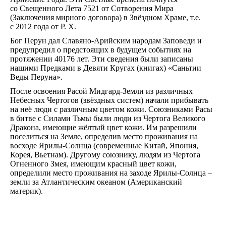
со Свещенного Лета 7521 от Сотворения Мира
(Заключения мирного договора) в Звёздном Храме, т.е.
с 2012 года от Р. Х.
Бог Перун дал Славяно-Арийским народам Заповеди и
предупредил о предстоящих в будущем событиях на
протяжении 40176 лет. Эти сведения были записаны
нашими Предками в Девяти Кругах (книгах) «Саньтии
Веды Перуна».
После освоения Расой Мидгард-Земли из различных
Небесных Чертогов (звёздных систем) начали прибывать
на неё люди с различным цветом кожи. Союзниками Расы
в битве с Силами Тьмы были люди из Чертога Великого
Дракона, имеющие жёлтый цвет кожи. Им разрешили
поселиться на Земле, определив место проживания на
восходе Ярилы-Солнца (современные Китай, Япония,
Корея, Вьетнам). Другому союзнику, людям из Чертога
Огненного Змея, имеющим красный цвет кожи,
определили место проживания на заходе Ярилы-Солнца –
земли за Атлантическим океаном (Американский
материк).