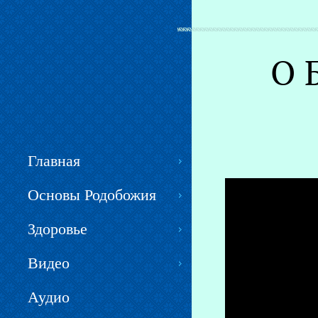
Вы здесь
О 
Главная
Основы Родобожия
Здоровье
Видео
Аудио