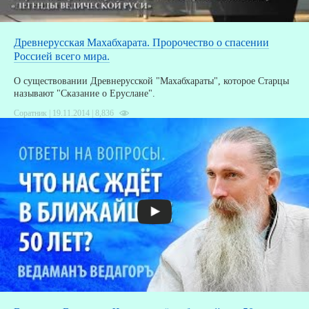
Древнерусская Махабхарата. Пророчество о спасении
Россией всего мира.
О существовании Древнерусской "Махабхараты", которое Старцы
называют "Сказание о Еруслане".
Соратник | 19.11.2014 |
8,836