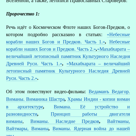
Вселенной, а также, летописи Православных Староверов:
Пророчество 1:
Речь идёт о Космическом Флоте наших Богов-Предков, о
котором подробно рассказано в статьях:
«Небесные
корабли наших Богов и Предков. Часть 1.»
,
Небесные
корабли наших Богов и Предков. Часть 2.»
,
«Махабхарата –
величайший летописный памятник Культурного Наследия
Древней Руси. Часть 1.»
,
«Махабхарата – величайший
летописный памятник Культурного Наследия Древней
Руси. Часть 2.»
.
Об этом повествуют видео-фильмы:
Ведаманъ Ведагор.
Виманы. Виманика Шастра
,
Храмы Индии - копии виман
в архитектуре
,
Вимана. Её устройство и
разновидности
,
Принцип работы двигателя
виманы
,
Виманы. Наследие Предков
,
Вайтманы,
Вайтмары, Виманы
,
Виманы. Ядерная война до нашей
эры
.