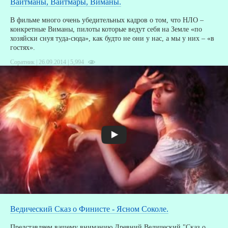
Вайтманы, Вайтмары, Виманы.
В фильме много очень убедительных кадров о том, что НЛО –
конкретные Виманы, пилоты которые ведут себя на Земле «по
хозяйски снуя туда-сюда», как будто не они у нас, а мы у них – «в
гостях».
Соратник | 26.09.2014 |
5,994
Ведический Сказ о Финисте - Ясном Соколе.
Представляем вашему вниманию Древний Ведический "Сказ о