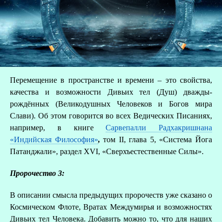
Перемещение в пространстве и времени – это свойства,
качества и возможности Дивьих тел (Душ) дважды-
рождённых (Великодушных Человеков и Богов мира
Слави). Об этом говорится во всех Ведических Писаниях,
например, в книге
Сарвепалли Радхакришнана
«Индийская Философия»
,
том II, глава 5, «Система Йога
Патанджали», раздел XVI, «Сверхъестественные Силы».
Пророчество 3:
В описании смысла предыдущих пророчеств уже сказано о
Космическом Флоте, Вратах Междумирья и возможностях
Дивьих тел Человека. Добавить можно то, что для наших