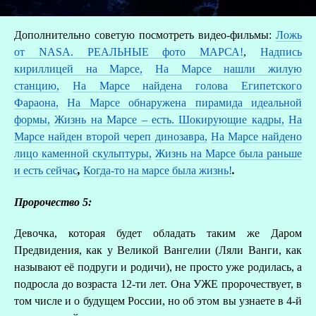
Дополнительно советую посмотреть видео-фильмы:
Ложь
от NASA. РЕАЛЬНЫЕ фото МАРСА!
,
Надпись
кириллицей на Марсе,
На Марсе нашли жилую
станцию,
На Марсе найдена голова Египетского
Фараона,
На Марсе обнаружена пирамида идеальной
формы,
Жизнь на Марсе – есть. Шокирующие кадры,
На
Марсе найден второй череп динозавра,
На Марсе найдено
лицо каменной скульптуры,
Жизнь на Марсе была раньше
и есть сейчас
,
Когда-то на марсе была жизнь!
.
Пророчество 5:
Девочка, которая будет обладать таким же Даром
Предвидения, как у Великой Вангелии (Ляли Ванги, как
называют её подруги и родичи), не просто уже родилась, а
подросла до возраста 12-ти лет. Она УЖЕ пророчествует, в
том числе и о будущем России, но об этом вы узнаете в 4-й