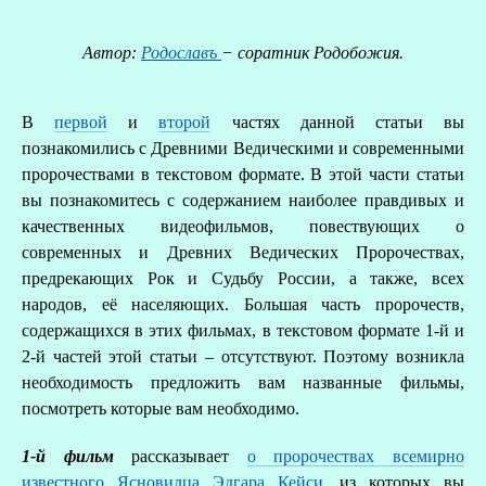
Автор:
Родославъ
− соратник Родобожия.
В
первой
и
второй
частях данной статьи вы
познакомились с Древними Ведическими и современными
пророчествами в текстовом формате. В этой части статьи
вы познакомитесь с содержанием наиболее правдивых и
качественных видеофильмов, повествующих о
современных и Древних Ведических Пророчествах,
предрекающих Рок и Судьбу России, а также, всех
народов, её населяющих. Большая часть пророчеств,
содержащихся в этих фильмах, в текстовом формате 1-й и
О
2-й частей этой статьи – отсутствуют. Поэтому возникла
необходимость предложить вам названные фильмы,
Р
посмотреть которые вам необходимо.
1-й фильм
рассказывает
о пророчествах всемирно
известного Ясновидца Эдгара Кейси
,
из которых вы