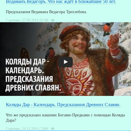
Ведаманъ Ведагоръ. Что нас ждёт в ближайшие 50 лет.
Предсказания Ведамана Ведагора Трехлебова.
Соратник | 27.09.2014 |
8,740
Коляды Дар - Календарь. Предсказания Древних Славян.
Что же предсказано нашими Богами-Предками с помощью Коляды
Дара?
Соратник | 24.12.2014 |
7,966