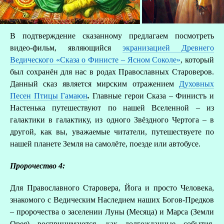
В подтверждение сказанному предлагаем посмотреть
видео-фильм, являющийся
экранизацией Древнего
Ведического «Сказа о Финисте – Ясном Соколе»
, который
был сохранён для нас в родах Православных Староверов.
Данный сказ является мирским отражением
Духовных
Песен Птицы Гамаюн
.
Главные герои Сказа – Финистъ и
Настенька путешествуют по нашей Вселенной – из
галактики в галактику, из одного Звёздного Чертога – в
другой, как вы, уважаемые читатели, путешествуете по
нашей планете Земля на самолёте, поезде или автобусе.
Пророчество 4:
Для Православного Старовера, Йога и просто Человека,
знакомого с Ведическим Наследием наших Богов-Предков
– пророчества о заселении Луны (Месяца) и Марса (Земли
Орея) воспринимаются, как долгожданные события,