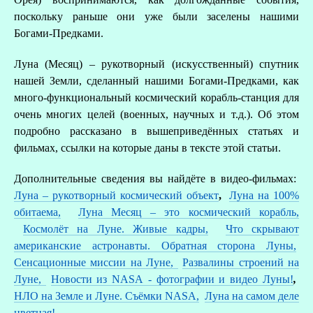
поскольку раньше они уже были заселены нашими
Богами-Предками.
Луна (Месяц) – рукотворный (искусственный) спутник
нашей Земли, сделанный нашими Богами-Предками, как
много-функциональный космический корабль-станция для
очень многих целей (военных, научных и т.д.). Об этом
подробно рассказано в вышеприведённых статьях и
фильмах, ссылки на которые даны в тексте этой статьи.
Дополнительные сведения вы найдёте в видео-фильмах:
Луна – рукотворный космический объект
,
Луна на 100%
обитаема
,
Луна Месяц – это космический корабль,
Космолёт на Луне. Живые кадры,
Что скрывают
американские астронавты. Обратная сторона Луны,
Сенсационные миссии на Луне,
Развалины строений на
Луне,
Новости из
N
АSА - фотографии и видео Луны!
,
НЛО на Земле и Луне. Съёмки NASA,
Луна на самом деле
цветная!