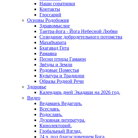
Наши соратники
Контакты
Глоссарий
Основы Родобожия
Здравомыслие
Тантра-йога - Йога Небесной Любви
Созидание добродетельного потомства
Махабхарата
Бхагавад Гита
Рамаяна
Песни птицы Гамаюн
Звёзды и Земли
Родовые Поместья
Культура и Традиции
Образы Родной Речи
Здоровье
Календарь дней Экадаши на 2026 год.
Видео
Ведаманъ Ведагоръ.
Всеславъ.
Родославъ.
Духовная литература.
Кинолекторий.
Глобальный Взгляд.
24 ч. под благословением Бога.