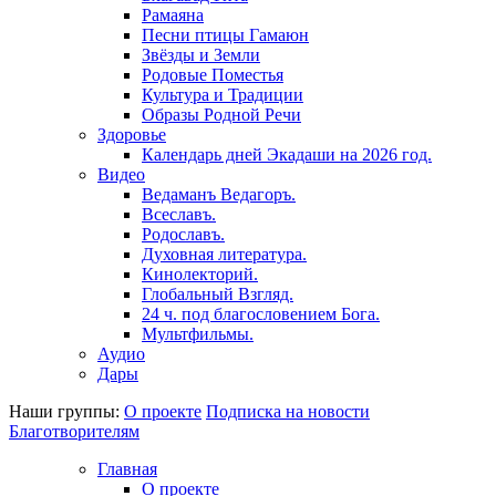
Рамаяна
Песни птицы Гамаюн
Звёзды и Земли
Родовые Поместья
Культура и Традиции
Образы Родной Речи
Здоровье
Календарь дней Экадаши на 2026 год.
Видео
Ведаманъ Ведагоръ.
Всеславъ.
Родославъ.
Духовная литература.
Кинолекторий.
Глобальный Взгляд.
24 ч. под благословением Бога.
Мультфильмы.
Аудио
Дары
Наши группы:
О проекте
Подписка на новости
Благотворителям
Главная
О проекте