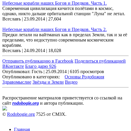
Небесные корабли наших Богов и Предков. Часть 1.
Современная цивилизация кичится полётами в космос,
однако, никто дальше орбитальной станции "Луна" не летал.
Всеславъ | 23.09.2014 |
27,604
Небесные корабли наших Богов и Предков. Часть 2.
Предки летали на вайтманах как в пределах Земли, так и за её
пределами, что недоступно современным космическим
кораблям.
Всеславъ | 24.09.2014 |
18,028
Отправить публикацию в Facebook
Поделиться публикацией
ВКонтакте
Благо дарю 926
Опубликовал: Гость | 25.09.2014 | 6105 просмотров
Опубликовано в категориях:
Основы Родобожия
Здравомыслие
Звёзды и Земли
Видео
Распространение материалов приветствуется со ссылкой на
сайт
rodobogie.org
и автора публикации.
©
Rodobogie.org
7525 от СМЗХ.
Главная