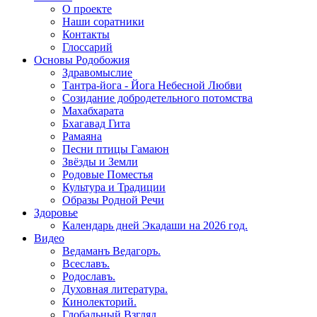
О проекте
Наши соратники
Контакты
Глоссарий
Основы Родобожия
Здравомыслие
Тантра-йога - Йога Небесной Любви
Созидание добродетельного потомства
Махабхарата
Бхагавад Гита
Рамаяна
Песни птицы Гамаюн
Звёзды и Земли
Родовые Поместья
Культура и Традиции
Образы Родной Речи
Здоровье
Календарь дней Экадаши на 2026 год.
Видео
Ведаманъ Ведагоръ.
Всеславъ.
Родославъ.
Духовная литература.
Кинолекторий.
Глобальный Взгляд.