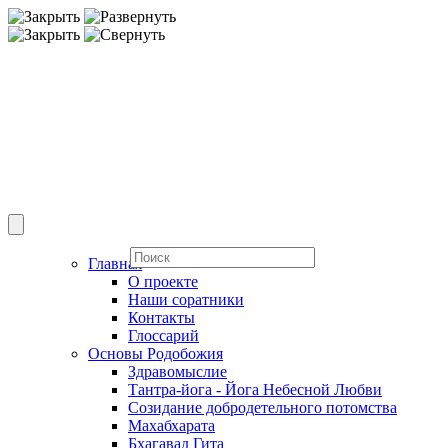
Главная
О проекте
Наши соратники
Контакты
Глоссарий
Основы Родобожия
Здравомыслие
Тантра-йога - Йога Небесной Любви
Созидание добродетельного потомства
Махабхарата
Бхагавад Гита