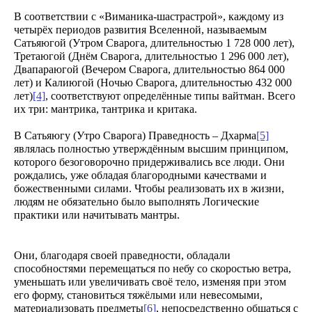
В соответствии с «Виманика-шастрастрой», каждому из
четырёх периодов развития Вселенной, называемым
Сатьяюгой (Утром Сварога, длительностью 1 728 000 лет),
Третаюгой (Днём Сварога, длительностью 1 296 000 лет),
Двапараюгой (Вечером Сварога, длительностью 864 000
лет) и Калиюгой (Ночью Сварога, длительностью 432 000
лет)
[4]
, соответствуют определённые типы вайтман. Всего
их три: мантрика, тантрика и критака.
В Сатьяюгу (Утро Сварога) Праведность – Дхарма
[5]
являлась полностью утверждённым высшим принципом,
которого безоговорочно придерживались все люди. Они
рождались, уже обладая благородными качествами и
божественными силами. Чтобы реализовать их в жизни,
людям не обязательно было выполнять Логические
практики или начитывать мантры.
Они, благодаря своей праведности, обладали
способностями перемещаться по небу со скоростью ветра,
уменьшать или увеличивать своё тело, изменяя при этом
его форму, становиться тяжёлыми или невесомыми,
материализовать предметы
[6]
, непосредственно общаться с