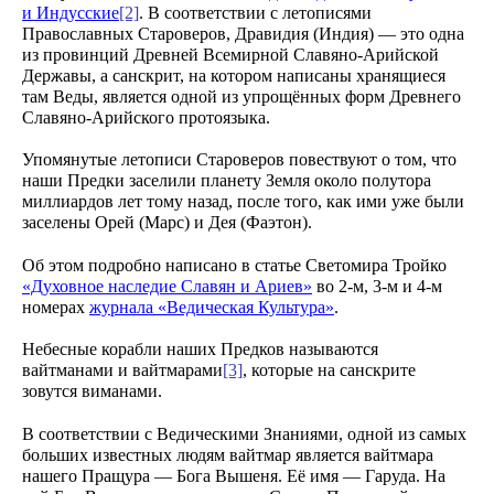
и Индусские
[2]
. В соответствии с летописями
Православных Староверов, Дравидия (Индия) — это одна
из провинций Древней Всемирной Славяно-Арийской
Державы, а санскрит, на котором написаны хранящиеся
там Веды, является одной из упрощённых форм Древнего
Славяно-Арийского протоязыка.
Упомянутые летописи Староверов повествуют о том, что
наши Предки заселили планету Земля около полутора
миллиардов лет тому назад, после того, как ими уже были
заселены Орей (Марс) и Дея (Фаэтон).
Об этом подробно написано в статье Светомира Тройко
«Духовное наследие Славян и Ариев»
во 2-м, 3-м и 4-м
номерах
журнала «Ведическая Культура»
.
Небесные корабли наших Предков называются
вайтманами и вайтмарами
[3]
, которые на санскрите
зовутся виманами.
В соответствии с Ведическими Знаниями, одной из самых
больших известных людям вайтмар является вайтмара
нашего Пращура — Бога Вышеня. Её имя — Гаруда. На