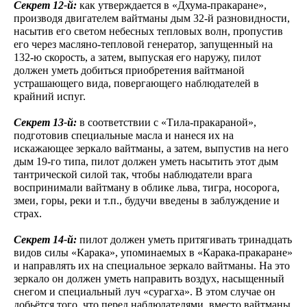
Секрет 12-й:
как утверждается в «Дхума-пракаране»,
производя двигателем вайтманы дым 32-й разновидности,
насытив его светом небесных тепловых волн, пропустив
его через масляно-тепловой генератор, запущенный на
132-ю скорость, а затем, выпуская его наружу, пилот
должен уметь добиться приобретения вайтманой
устрашающего вида, повергающего наблюдателей в
крайний испуг.
Секрет 13-й:
в соответствии с «Тила-пракараной»,
подготовив специальные масла и нанеся их на
искажающее зеркало вайтманы, а затем, выпустив на него
дым 19-го типа, пилот должен уметь насытить этот дым
тантрической силой так, чтобы наблюдатели врага
воспринимали вайтману в облике льва, тигра, носорога,
змеи, горы, реки и т.п., будучи введены в заблуждение и
страх.
Секрет 14-й:
пилот должен уметь притягивать тринадцать
видов силы «Карака», упоминаемых в «Карака-пракаране»
и направлять их на специальное зеркало вайтманы. На это
зеркало он должен уметь направить воздух, насыщенный
снегом и специальный луч «сурагха». В этом случае он
добьётся того, что перед наблюдателями, вместо вайтманы,