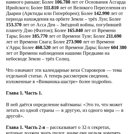
намного раньше; Более
106.780
лет от Основания Асгарда
Ирийского; Более
111.810
лет от Великого Переселения из
Даарии (Арктиды или Гипербореи); Более
142.990
лет от
периода нахождения на орбите Земли – трёх Лун; Более
153.370
лет от Асса Деи – Звёздной войны, погубившей
планету Дэю (Фаэтон); Более
165.040
лет от Времени
Тары; Более
185.770
лет от Времени Туле; Более
211.690
лет от Времени Свага; Более
273.900
лет от Времени
х'Арра; Более
460.520
лет от Времени Дары; Более
604 380
лет от Времени наблюдения нашими Предками на
небосводе Земли – трёх Солнц.
Что означают эти календарные вехи Староверов — тема
отдельной статьи. А теперь рассмотрим сведения,
изложенные в «Виманика-шастре» более подробно.
Глава 1. Часть 1.
В ней даётся определение вайтманы: «Это то, что может
летать из одной страны — в другую, из одного мира — в
другой».
Глава 1. Часть 2-я
– рассказывает о 32-х секретах,
которые должен знать пилот, иначе ему нельзя доверять