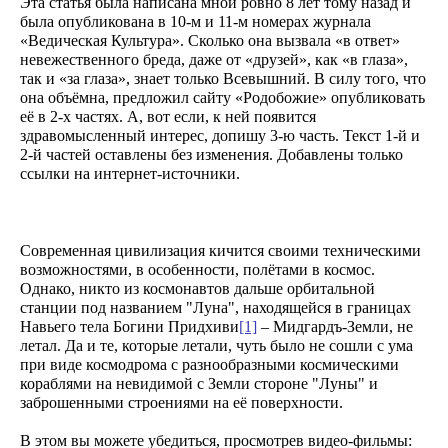
Эта статья была написана мной ровно 8 лет тому назад и
Любв
была опубликована в 10-м и 11-м номерах журнала
Созид
«Ведическая Культура». Сколько она вызвала «в ответ»
добро
невежественного бреда, даже от «друзей», как «в глаза»,
потом
так и «за глаза», знает только Всевышний. В силу того, что
Махаб
она объёмна, предложил сайту «Родобожие» опубликовать
Бхага
её в 2-х частях. А, вот если, к ней появится
Гита
Рамая
здравомысленный интерес, допишу 3-ю часть. Текст 1-й и
Песни
2-й частей оставлены без изменения. Добавлены только
птицы
ссылки на интернет-источники.
Гама
Звёзд
и
Земли
Современная цивилизация кичится своими техническими
Родов
возможностями, в особенности, полётами в космос.
Помес
Культ
Однако, никто из космонавтов дальше орбитальной
и
станции под названием "Луна", находящейся в границах
Тради
Навьего тела Богини Придхиви
[1]
– Мидгардъ-Земли, не
Образ
летал. Да и те, которые летали, чуть было не сошли с ума
Родно
при виде космодрома с разнообразными космическими
Речи
кораблями на невидимой с Земли стороне "Луны" и
Здоро
заброшенными строениями на её поверхности.
Кален
дней
Экада
В этом вы можете убедиться, просмотрев видео-фильмы: