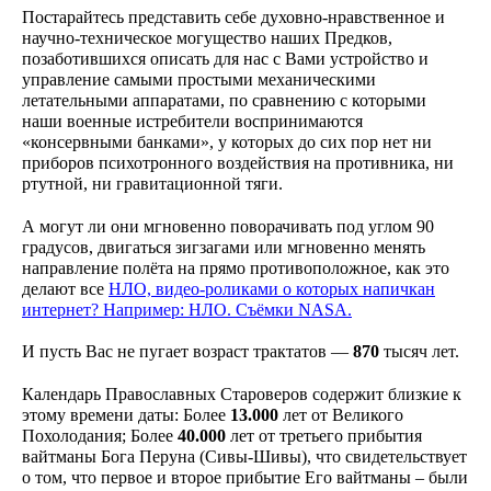
Постарайтесь представить себе духовно-нравственное и
научно-техническое могущество наших Предков,
позаботившихся описать для нас с Вами устройство и
управление самыми простыми механическими
летательными аппаратами, по сравнению с которыми
наши военные истребители воспринимаются
«консервными банками», у которых до сих пор нет ни
приборов психотронного воздействия на противника, ни
ртутной, ни гравитационной тяги.
А могут ли они мгновенно поворачивать под углом 90
градусов, двигаться зигзагами или мгновенно менять
направление полёта на прямо противоположное, как это
делают все
НЛО, видео-роликами о которых напичкан
интернет? Например: НЛО. Съёмки
NASA
.
И пусть Вас не пугает возраст трактатов —
870
тысяч лет.
Календарь Православных Староверов содержит близкие к
этому времени даты: Более
13.000
лет от Великого
Похолодания; Более
40.000
лет от третьего прибытия
вайтманы Бога Перуна (Сивы-Шивы), что свидетельствует
о том, что первое и второе прибытие Его вайтманы – были