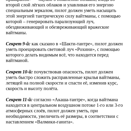
второй слой лёгких облаков и улавливая его энергию
специальным зеркалом, пилот должен уметь насыщать
этой энергией тантрическую силу вайтманы, с помощью
которой – генерировать парализующий луч,
обездвиживающий и обезвреживающий вражеские
вайтманы.
Секрет 9-й:
как сказано в «Шакти-тантре», пилот должен
уметь проецировать световой луч «Рохини», с помощью
которого делать видимым всё, что находится перед
вайтманой.
Секрет 10-й:
почувствовав опасность, пилот должен
уметь быстро сложить расправленные крылья вайтманы,
летящей на полной скорости и спасти её, изменив курс,
скорость и высоту полёта.
Секрет 11-й:
согласно «Акаша-тантре», когда вайтмана
находится в центральном воздушном потоке 1-го или 3-го
атмосферных слоёв, пилот должен уметь, при
необходимости, увеличить её размеры, в соответствии с
наставлением «Валмики-ганита».