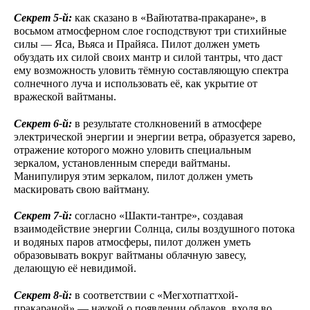
Секрет 5-й:
как сказано в «Вайютатва-пракаране», в
восьмом атмосферном слое господствуют три стихийные
силы — Яса, Вьяса и Прайяса. Пилот должен уметь
обуздать их силой своих мантр и силой тантры, что даст
ему возможность уловить тёмную составляющую спектра
солнечного луча и использовать её, как укрытие от
вражеской вайтманы.
Секрет 6-й:
в результате столкновений в атмосфере
электрической энергии и энергии ветра, образуется зарево,
отражение которого можно уловить специальным
зеркалом, установленным спереди вайтманы.
Манипулируя этим зеркалом, пилот должен уметь
маскировать свою вайтману.
Секрет 7-й:
согласно «Шакти-тантре», создавая
взаимодействие энергии Солнца, силы воздушного потока
и водяных паров атмосферы, пилот должен уметь
образовывать вокруг вайтманы облачную завесу,
делающую её невидимой.
Секрет 8-й:
в соответствии с «Мегхотпаттхой-
пракараной» — наукой о появлении облаков, входя во