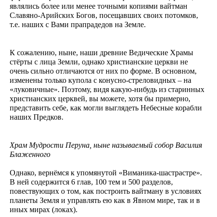
являлись более или менее точными копиями вайтман
Славяно-Арийских Богов, посещавших своих потомков,
т.е. наших с Вами прапрадедов на Земле.
К сожалению, ныне, наши древние Ведические Храмы
стёрты с лица Земли, однако христианские церкви не
очень сильно отличаются от них по форме. В основном,
изменены только купола с конусно-стреловидных – на
«луковичные». Поэтому, видя какую-нибудь из старинных
христианских церквей, вы можете, хотя бы примерно,
представить себе, как могли выглядеть Небесные корабли
наших Предков.
Храм Мудрости Перуна, ныне называемый собор Василия
Блаженного
Однако, вернёмся к упомянутой «Виманика-шастрастре».
В ней содержится 6 глав, 100 тем и 500 разделов,
повествующих о том, как построить вайтману в условиях
планеты Земля и управлять ею как в Явном мире, так и в
иных мирах (локах).