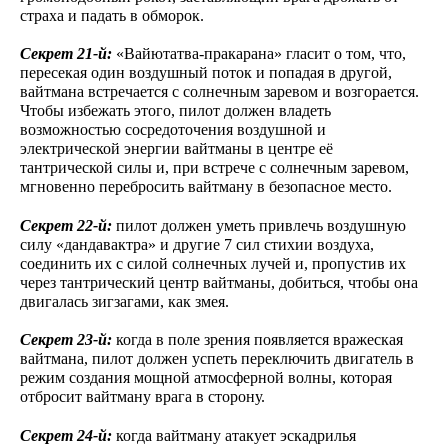
страха и падать в обморок.
Секрет 21-й:
«Вайютатва-пракарана» гласит о том, что,
пересекая один воздушный поток и попадая в другой,
вайтмана встречается с солнечным заревом и возгорается.
Чтобы избежать этого, пилот должен владеть
возможностью сосредоточения воздушной и
электрической энергии вайтманы в центре её
тантрической силы и, при встрече с солнечным заревом,
мгновенно перебросить вайтману в безопасное место.
Секрет 22-й:
пилот должен уметь привлечь воздушную
силу «дандавактра» и другие 7 сил стихии воздуха,
соединить их с силой солнечных лучей и, пропустив их
через тантрический центр вайтманы, добиться, чтобы она
двигалась зигзагами, как змея.
Секрет 23-й:
когда в поле зрения появляется вражеская
вайтмана, пилот должен успеть переключить двигатель в
режим создания мощной атмосферной волны, которая
отбросит вайтману врага в сторону.
Секрет 24-й:
когда вайтману атакует эскадрилья