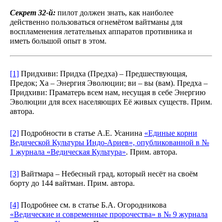
Секрет 32-й:
пилот должен знать, как наиболее
действенно пользоваться огнемётом вайтманы для
воспламенения летательных аппаратов противника и
иметь большой опыт в этом.
[1]
Придхиви: Придха (Предха) – Предшествующая,
Предок; Ха – Энергия Эволюции; ви – вы (вам). Предха –
Придхиви: Праматерь всем нам, несущая в себе Энергию
Эволюции для всех населяющих Её живых существ. Прим.
автора.
[2]
Подробности в статье А.Е. Усанина
«Единые корни
Ведической Культуры Индо-Ариев», опубликованной в №
1 журнала «Ведическая Культура»
. Прим. автора.
[3]
Вайтмара – Небесный град, который несёт на своём
борту до 144 вайтман. Прим. автора.
[4]
Подробнее см. в статье Б.А. Огородникова
«Ведические и современные пророчества» в № 9 журнала