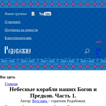
Наши группы:
О проекте
Подписка на новости
Благотворителям
Главн
О
проек
Наши
сорат
Конта
Глосс
Вы здесь
Основ
Родоб
Главная
Здрав
Небесные корабли наших Богов и
Тантр
йога
Предков. Часть 1.
-
Автор:
Всеславъ
− соратник Родобожия.
Йога
Небес