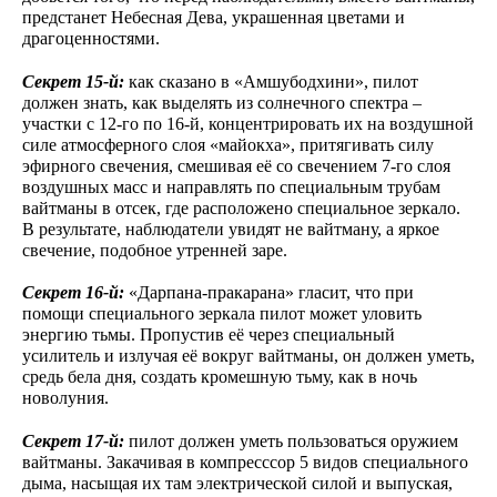
предстанет Небесная Дева, украшенная цветами и
драгоценностями.
Секрет 15-й:
как сказано в «Амшубодхини», пилот
должен знать, как выделять из солнечного спектра –
участки с 12-го по 16-й, концентрировать их на воздушной
силе атмосферного слоя «майокха», притягивать силу
эфирного свечения, смешивая её со свечением 7-го слоя
воздушных масс и направлять по специальным трубам
вайтманы в отсек, где расположено специальное зеркало.
В результате, наблюдатели увидят не вайтману, а яркое
свечение, подобное утренней заре.
Секрет 16-й:
«Дарпана-пракарана» гласит, что при
помощи специального зеркала пилот может уловить
энергию тьмы. Пропустив её через специальный
усилитель и излучая её вокруг вайтманы, он должен уметь,
средь бела дня, создать кромешную тьму, как в ночь
новолуния.
Секрет 17-й:
пилот должен уметь пользоваться оружием
вайтманы. Закачивая в компресссор 5 видов специального
дыма, насыщая их там электрической силой и выпуская,