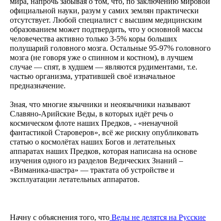
мира, напрочь забывая о том, что, по заключению мировой
официальной науки, разум у самих землян практически
отсутствует. Любой специалист с высшим медицинским
образованием может подтвердить, что у основной массы
человечества активно только 3-5% коры больших
полушарий головного мозга. Остальные 95-97% головного
мозга (не говоря уже о спинном и костном), в лучшем
случае — спят, в худшем — являются рудиментами, т.е.
частью организма, утратившей своё изначальное
предназначение.
Зная, что многие язычники и неоязычники называют
Славяно-Арийские Веды, в которых идёт речь о
космическом флоте наших Предков, - «ненаучной
фантастикой Староверов», всё же рискну опубликовать
статью о космолётах наших Богов и летательных
аппаратах наших Предков, которая написана на основе
изучения одного из разделов Ведических Знаний –
«Виманика-шастра» — трактата об устройстве и
эксплуатации летательных аппаратов.
Начну с объяснения того, что
Веды не делятся на Русские