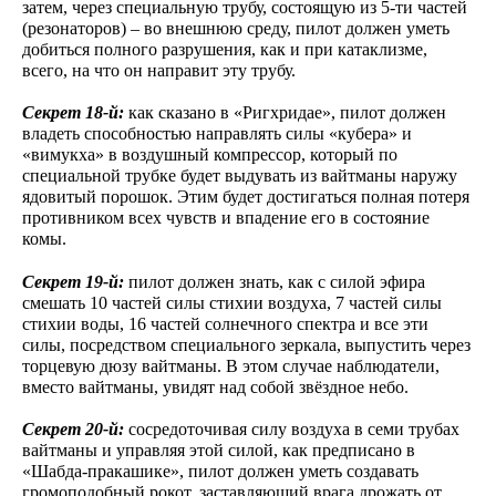
затем, через специальную трубу, состоящую из 5-ти частей
(резонаторов) – во внешнюю среду, пилот должен уметь
добиться полного разрушения, как и при катаклизме,
всего, на что он направит эту трубу.
Секрет 18-й:
как сказано в «Ригхридае», пилот должен
владеть способностью направлять силы «кубера» и
«вимукха» в воздушный компрессор, который по
специальной трубке будет выдувать из вайтманы наружу
ядовитый порошок. Этим будет достигаться полная потеря
противником всех чувств и впадение его в состояние
комы.
Секрет 19-й:
пилот должен знать, как с силой эфира
смешать 10 частей силы стихии воздуха, 7 частей силы
стихии воды, 16 частей солнечного спектра и все эти
силы, посредством специального зеркала, выпустить через
торцевую дюзу вайтманы. В этом случае наблюдатели,
вместо вайтманы, увидят над собой звёздное небо.
Секрет 20-й:
сосредоточивая силу воздуха в семи трубах
вайтманы и управляя этой силой, как предписано в
«Шабда-пракашике», пилот должен уметь создавать
громоподобный рокот, заставляющий врага дрожать от