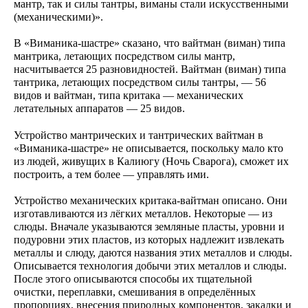
мантр, так и силы тантры, виманы стали искусственными
(механическими)».
В «Виманика-шастре» сказано, что вайтман (виман) типа
мантрика, летающих посредством силы мантр,
насчитывается 25 разновидностей. Вайтман (виман) типа
тантрика, летающих посредством силы тантры, — 56
видов и вайтман, типа критака — механических
летательных аппаратов — 25 видов.
Устройство мантрических и тантрических вайтман в
«Виманика-шастре» не описывается, поскольку мало кто
из людей, живущих в Калиюгу (Ночь Сварога), сможет их
построить, а тем более — управлять ими.
Устройство механических критака-вайтман описано. Они
изготавливаются из лёгких металлов. Некоторые — из
слюды. Вначале указываются земляные пласты, уровни и
подуровни этих пластов, из которых надлежит извлекать
металлы и слюду, даются названия этих металлов и слюды.
Описывается технология добычи этих металлов и слюды.
После этого описываются способы их тщательной
очистки, переплавки, смешивания в определённых
пропорциях, внесения природных компонентов, закалки и