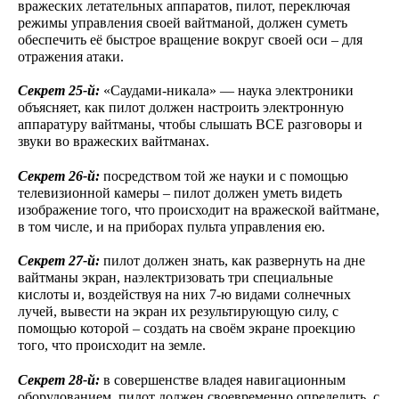
вражеских летательных аппаратов, пилот, переключая
режимы управления своей вайтманой, должен суметь
обеспечить её быстрое вращение вокруг своей оси – для
отражения атаки.
Секрет 25-й:
«Саудами-никала» — наука электроники
объясняет, как пилот должен настроить электронную
аппаратуру вайтманы, чтобы слышать ВСЕ разговоры и
звуки во вражеских вайтманах.
Секрет 26-й:
посредством той же науки и с помощью
телевизионной камеры – пилот должен уметь видеть
изображение того, что происходит на вражеской вайтмане,
в том числе, и на приборах пульта управления ею.
Секрет 27-й:
пилот должен знать, как развернуть на дне
вайтманы экран, наэлектризовать три специальные
кислоты и, воздействуя на них 7-ю видами солнечных
лучей, вывести на экран их результирующую силу, с
помощью которой – создать на своём экране проекцию
того, что происходит на земле.
Секрет 28-й:
в совершенстве владея навигационным
оборудованием, пилот должен своевременно определить, с