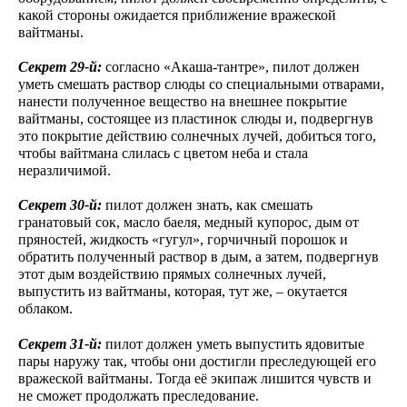
какой стороны ожидается приближение вражеской
вайтманы.
Секрет 29-й:
согласно «Акаша-тантре», пилот должен
уметь смешать раствор слюды со специальными отварами,
нанести полученное вещество на внешнее покрытие
вайтманы, состоящее из пластинок слюды и, подвергнув
это покрытие действию солнечных лучей, добиться того,
чтобы вайтмана слилась с цветом неба и стала
неразличимой.
Секрет 30-й:
пилот должен знать, как смешать
гранатовый сок, масло баеля, медный купорос, дым от
пряностей, жидкость «гугул», горчичный порошок и
обратить полученный раствор в дым, а затем, подвергнув
этот дым воздействию прямых солнечных лучей,
выпустить из вайтманы, которая, тут же, – окутается
облаком.
Секрет 31-й:
пилот должен уметь выпустить ядовитые
пары наружу так, чтобы они достигли преследующей его
вражеской вайтманы. Тогда её экипаж лишится чувств и
не сможет продолжать преследование.