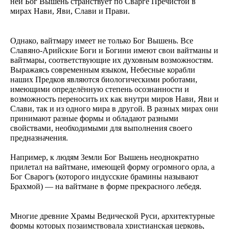
ней Бог Вышень странствует по Сварге Пречистой в
мирах Нави, Яви, Слави и Прави.
Однако, вайтмару имеет не только Бог Вышень. Все
Славяно-Арийские Боги и Богини имеют свои вайтманы и
вайтмары, соответствующие их духовным возможностям.
Выражаясь современным языком, Небесные корабли
наших Предков являются биологическими роботами,
имеющими определённую степень осознанности и
возможность переносить их как внутри миров Нави, Яви и
Слави, так и из одного мира в другой. В разных мирах они
принимают разные формы и обладают разными
свойствами, необходимыми для выполнения своего
предназначения.
Например, к людям Земли Бог Вышень неоднократно
прилетал на вайтмане, имеющей форму огромного орла, а
Бог Сварогъ (которого индусские брамины называют
Брахмой) — на вайтмане в форме прекрасного лебедя.
Многие древние Храмы Ведической Руси, архитектурные
формы которых позаимствовала христианская церковь,