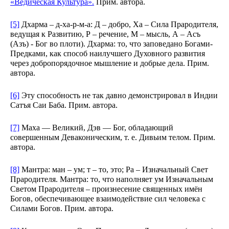
«Ведическая Культура».
Прим. автора.
[5]
Дхарма – д-ха-р-м-а: Д – добро, Ха – Сила Прародителя,
ведущая к Развитию, Р – речение, М – мысль, А – Асъ
(Азъ) - Бог во плоти). Дхарма: то, что заповедано Богами-
Предками, как способ наилучшего Духовного развития
через добропорядочное мышление и добрые дела. Прим.
автора.
[6]
Эту способность не так давно демонстрировал в Индии
Сатъя Саи Баба. Прим. автора.
[7]
Маха — Великий, Дэв — Бог, обладающий
совершенным Деваконическим, т. е. Дивьим телом. Прим.
автора.
[8]
Мантра: ман – ум; т – то, это; Ра – Изначальный Свет
Прародителя. Мантра: то, что наполняет ум Изначальным
Светом Прародителя – произнесение священных имён
Богов, обеспечивающее взаимодействие сил человека с
Силами Богов. Прим. автора.