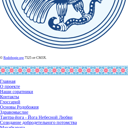
©
Rodobogie.org
7525 от СМЗХ.
Главная
О проекте
Наши соратники
Контакты
Глоссарий
Основы Родобожия
Здравомыслие
Тантра-йога - Йога Небесной Любви
Созидание добродетельного потомства
Махабхарата