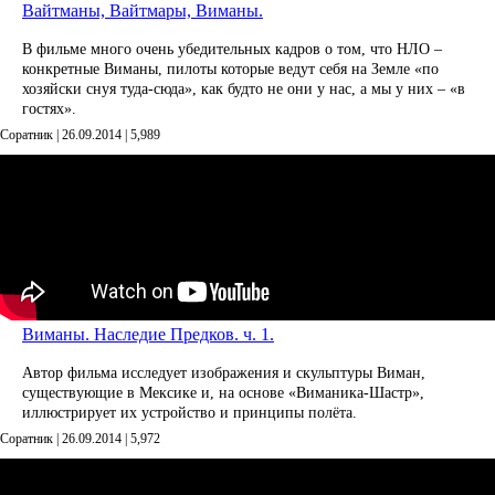
Вайтманы, Вайтмары, Виманы.
В фильме много очень убедительных кадров о том, что НЛО –
конкретные Виманы, пилоты которые ведут себя на Земле «по
хозяйски снуя туда-сюда», как будто не они у нас, а мы у них – «в
гостях».
Соратник | 26.09.2014 |
5,989
Виманы. Наследие Предков. ч. 1.
Автор фильма исследует изображения и скульптуры Виман,
существующие в Мексике и, на основе «Виманика-Шастр»,
иллюстрирует их устройство и принципы полёта.
Соратник | 26.09.2014 |
5,972