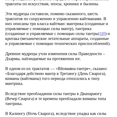
трактаты по искусствам, эпосы, хроники и былины.
Эти мудрецы составили, помимо сказанного, шесть
трактатов по сооружению и управлению вайтманами. В
них описаны три класса вайтман: мантрика (созданные и
управляемые с помощью силы мантр), тантрика
(созданные и управляемые с помощью силы тантры
[10]
) и
критака (механические летательные аппараты, созданные
и управляемые с помощью технических приспособлений).
Древние мудрецы учли изменения силы Праведности –
Дхармы, наблюдаемые на протяжении юг.
В одном из их трактатов — «Вйомаяна-тантре», сказано:
«Благодаря действию мантр в Третаюгу (День Сварога),
виманы (вайтманы) того периода относились к типу
мантрика.
Вследствие преобладания силы тантры в Двапараюгу
(Вечер Сварога) в те времена преобладали виманы типа
тантрика.
В Калиюгу (Ночь Сварога), вследствие упадка как силы