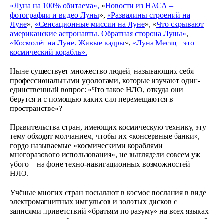
на
«Луна на 100% обитаема»,
«
Новости из НАСА –
2026
фотографии и видео Луны
»,
«Развалины строений на
год.
Луне
»,
«Сенсационные миссии на Луне
», «
Что скрывают
Видео
американские астронавты. Обратная сторона Луны»
,
Ведам
«Космолёт на Луне. Живые кадры
»,
«Луна Месяц - это
Ведаг
космический корабль».
Всесла
Родос
Духов
Ныне существует множество людей, называющих себя
литера
профессиональными уфологами, которые изучают один-
Кинол
единственный вопрос: «Что такое НЛО, откуда они
Глоба
берутся и с помощью каких сил перемещаются в
Взгляд
пространстве»?
24
ч.
Правительства стран, имеющих космическую технику, эту
под
тему обходят молчанием, чтобы их «консервные банки»,
благо
Бога.
гордо называемые «космическими кораблями
Мульт
многоразового использования», не выглядели совсем уж
Аудио
убого – на фоне техно-навигационных возможностей
Дары
НЛО.
Учёные многих стран посылают в космос послания в виде
электромагнитных импульсов и золотых дисков с
записями приветствий «братьям по разуму» на всех языках