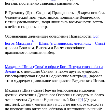
Богами, постепенно становясь равными им.
В Третаюгу (День Сварога) Праведность – Дхарма ослабла.
Человеческий мозг уплотнился, понимание Ведических
Истин уменьшилось, люди лишились возможности летать
в небе со скоростью ветра.
Осознающий дальнейшее ослабление Праведности,
Бог
[7]
Богов Махадэвъ
- Шива (в славянских летописях – Сива)
даровал Волхвам, Витязям и Весям способность
правильного понимания Вед.
Махадэвъ Шива (Сива) в образе Бога Перуна снизошёл на
Землю
и, с помощью Санаки, а также других мудрецов,
классифицировал Веды и Ведические мантры
[8]
, даровав
этим мудрецам правильное восприятие Ведических Истин.
Махадэвъ Шива-Сива-Перунъ благословил мудрецов
достичь состояния Духовного Озарения и создать на благо
человечества Духовно-Нравственный Конъ
[9]
(Дхарма-
шастры), физику, математику и другие науки; руководства
по проведению ритуалов, обрядов и жертвоприношений;