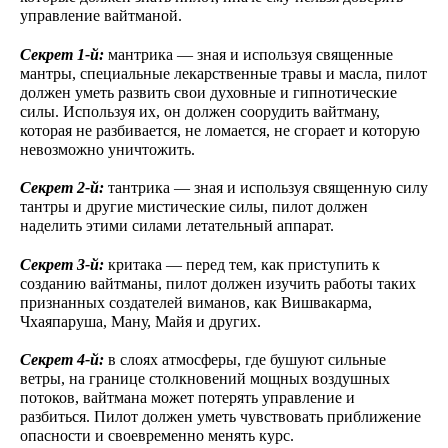
управление вайтманой.
Секрет 1-й:
мантрика — зная и используя священные
мантры, специальные лекарственные травы и масла, пилот
должен уметь развить свои духовные и гипнотические
силы. Используя их, он должен соорудить вайтману,
которая не разбивается, не ломается, не сгорает и которую
невозможно уничтожить.
Секрет 2-й:
тантрика — зная и используя священную силу
тантры и другие мистические силы, пилот должен
наделить этими силами летательный аппарат.
Секрет 3-й:
критака — перед тем, как приступить к
созданию вайтманы, пилот должен изучить работы таких
признанных создателей виманов, как Вишвакарма,
Чхаяпаруша, Ману, Майя и других.
Секрет 4-й:
в слоях атмосферы, где бушуют сильные
ветры, на границе столкновений мощных воздушных
потоков, вайтмана может потерять управление и
разбиться. Пилот должен уметь чувствовать приближение
опасности и своевременно менять курс.