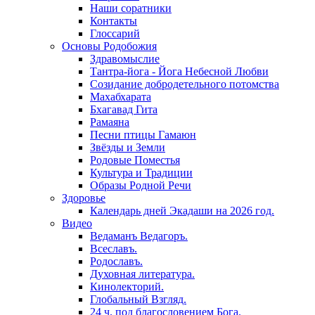
Наши соратники
Контакты
Глоссарий
Основы Родобожия
Здравомыслие
Тантра-йога - Йога Небесной Любви
Созидание добродетельного потомства
Махабхарата
Бхагавад Гита
Рамаяна
Песни птицы Гамаюн
Звёзды и Земли
Родовые Поместья
Культура и Традиции
Образы Родной Речи
Здоровье
Календарь дней Экадаши на 2026 год.
Видео
Ведаманъ Ведагоръ.
Всеславъ.
Родославъ.
Духовная литература.
Кинолекторий.
Глобальный Взгляд.
24 ч. под благословением Бога.