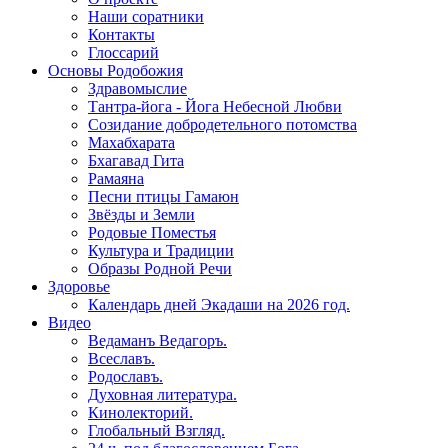
Наши соратники
Контакты
Глоссарий
Основы Родобожия
Здравомыслие
Тантра-йога - Йога Небесной Любви
Созидание добродетельного потомства
Махабхарата
Бхагавад Гита
Рамаяна
Песни птицы Гамаюн
Звёзды и Земли
Родовые Поместья
Культура и Традиции
Образы Родной Речи
Здоровье
Календарь дней Экадаши на 2026 год.
Видео
Ведаманъ Ведагоръ.
Всеславъ.
Родославъ.
Духовная литература.
Кинолекторий.
Глобальный Взгляд.