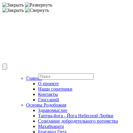
Главная
О проекте
Наши соратники
Контакты
Глоссарий
Основы Родобожия
Здравомыслие
Тантра-йога - Йога Небесной Любви
Созидание добродетельного потомства
Махабхарата
Бхагавад Гита