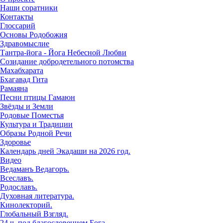
Наши соратники
Контакты
Глоссарий
Основы Родобожия
Здравомыслие
Тантра-йога - Йога Небесной Любви
Созидание добродетельного потомства
Махабхарата
Бхагавад Гита
Рамаяна
Песни птицы Гамаюн
Звёзды и Земли
Родовые Поместья
Культура и Традиции
Образы Родной Речи
Здоровье
Календарь дней Экадаши на 2026 год.
Видео
Ведаманъ Ведагоръ.
Всеславъ.
Родославъ.
Духовная литература.
Кинолекторий.
Глобальный Взгляд.
24 ч. под благословением Бога.