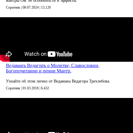
мантры Ом: её особенности и эффекты.
Соратник | 08.07.2024 |
13,120
Ведаманъ Ведагоръ о Молитве, Славословии,
Богопочитании и пении Мантр.
Узнайте об этом лично от Ведамана Ведагора Трехлебова.
Соратник | 01.03.2018 |
6,432