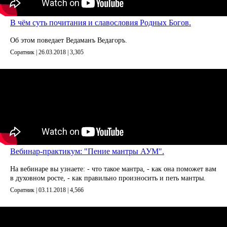
В чём суть почитания и славословия Родных Богов.
Об этом поведает Ведаманъ Ведагоръ.
Соратник | 26.03.2018 |
3,305
Вебинар-практикум: "Пение мантры АУМ".
На вебинаре вы узнаете: - что такое мантра, - как она поможет вам
в духовном росте, - как правильно произносить и петь мантры.
Соратник | 03.11.2018 |
4,566