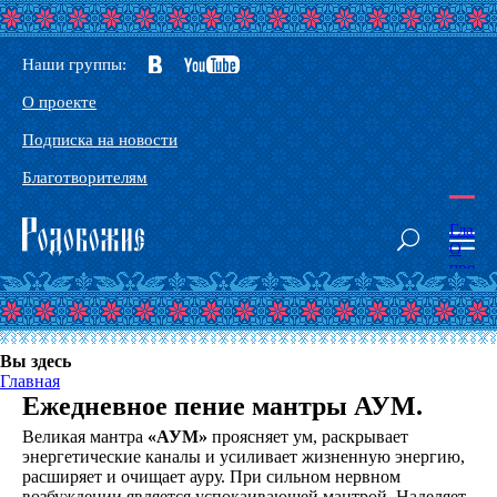
Наши группы:
О проекте
Подписка на новости
Благотворителям
Главн
О
проек
Наши
сорат
Конта
Глосс
Вы здесь
Основ
Главная
Родоб
Здрав
Ежедневное пение мантры АУМ.
Тантр
Великая мантра
«АУМ»
проясняет ум, раскрывает
йога
энергетические каналы и усиливает жизненную энергию,
-
Йога
расширяет и очищает ауру. При сильном нервном
Небес
возбуждении является успокаивающей мантрой. Наделяет