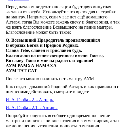
на
Перед началом видео-трансляции будет двухминутная
2026
заставка от ютуба. Используйте это время для настройки
год.
на мантру. Например, если у вас нет ещё домашнего
Видео
Ведам
Алтаря, тогда Вы можете зажечь свечу и благовония, а так
Ведаг
же взять благословение Всевышнего на пение мантры.
Всесла
Благословение может быть такое:
Родос
О, Всевышний Прародитель проявляющийся
Духов
В образах Богов и Предков Родных,
литера
Слава Тебе, славен и триславен будь,
Кинол
Благослови на пение свещенного и
мени Твоего,
Глоба
Взгляд
Во славу Твою и мне на радость и здравие!
24
АУМ РАМХА НАМАХА
ч.
АУМ ТАТ САТ
под
После это можно начинать петь мантру АУМ.
благо
Бога.
Как создать домашний Родовой Алтаръ и как правильно с
Мульт
ним взаимодействовать, смотрите в видео:
Аудио
Дары
И. А. Глоба - 2. - Алтаръ.
И. А. Глоба - 2.1. - Алтаръ.
Попробуйте ощутить всеобщее одновременное пение
мантры и пишите свои впечатления в комментариях, а так
же дополнения, уточнения, вопросы, замечания.