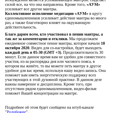
Любв
силой все, на что она направлена. Кроме того,
«АУМ»
Созид
усиливает все другие мантры.
добро
Коллективное исполнение медитации
«АУМ»
в кругу
потом
единомышленников усиливает действие мантры во много
Махаб
раз, а также благотворно влияет на окружающую
Бхага
действительность.
Гита
Рамая
Благо дарим всем, кто участвовал в пении мантры, а
Песни
так же за комментарии и отклики.
Мы продолжаем
птицы
ежедневное совместное пение мантры, которое начали
18
Гама
октября 2020
. Видео для со-настройки, будет выходить
Звёзд
каждый день в 05-30 (GMT +3)
. Продолжительность 30
и
минут. Если данное время вам не удобно для совместного
Земли
участия, из-за распорядка дня или часового пояса, в
Родов
котором вы живёте, то вы можете петь мантру в другое
Помес
удобное для вас время, используя нашу видео-запись. Она
Культ
поможет вам иметь энергетическую поддержку всех
и
участвующих в этой духовной практике. В данном деле
Тради
важны намерение и дисциплина. Кроме того, при
Образ
отсутствии рядом единомышленников, видео-фильм
Родно
поможет Вашей концентрации на мантре.
Речи
Здоро
Кален
дней
Подробнее об этом будет сообщено на ютуб-канале
Экада
"
Родобожие
".