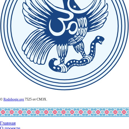
©
Rodobogie.org
7525 от СМЗХ.
Главная
О проекте