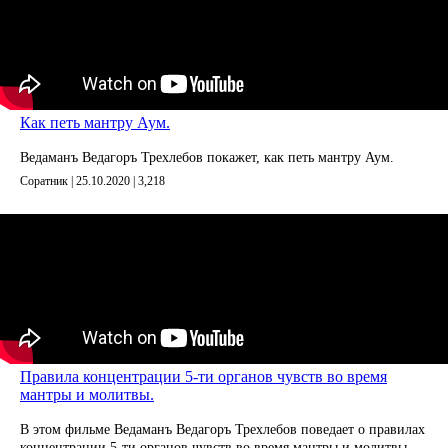
Как петь мантру Аум.
Ведаманъ Ведагоръ Треxлебов покажет, как петь мантру Аум.
Соратник | 25.10.2020 |
3,218
Правила концентрации 5-ти органов чувств во время
мантры и молитвы.
В этом фильме Ведаманъ Ведагоръ Треxлебов поведает о правилах
концентрации 5-ти органов чувств во время мантры и молитвы.