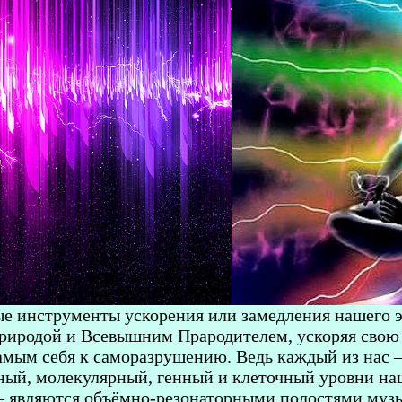
е инструменты ускорения или замедления нашего э
риродой и Всевышним Прародителем, ускоряя свою 
амым себя к саморазрушению. Ведь каждый из нас 
рный, молекулярный, генный и клеточный уровни наш
а – являются объёмно-резонаторными полостями муз