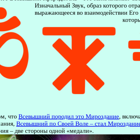
Изначальный Звук, образ которого от
выражающееся во взаимодействии Его
котор
ом, что
Всевышний породил это Мироздание
, включ
нания,
Всевышний по Своей Воле – стал Мироздани
ния – две стороны одной «медали».