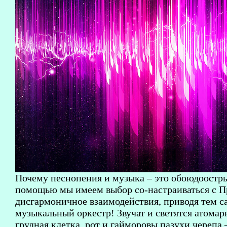
Почему песнопения и музыка – это обоюдоостры
помощью мы имеем выбор со-настраиваться с П
дисгармоничное взаимодействия, приводя тем с
музыкальный оркестр! Звучат и светятся атома
грудная клетка, рот и гайморовы пазухи череп