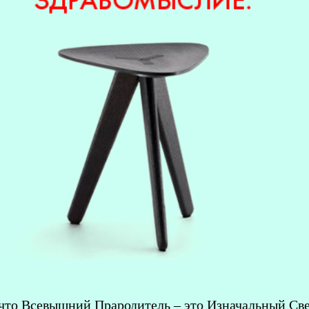
что Всевышний Прародитель – это Изначальный Све