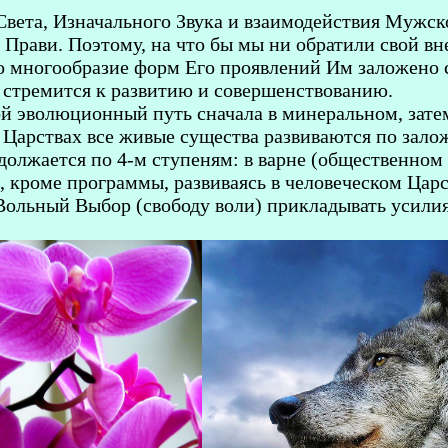
Света, Изначального Звука и взаимодействия Мужс
и Прави. Поэтому, на что бы мы ни обратили свой в
о многообразие форм Его проявлений Им заложено 
 стремится к развитию и совершенствованию.
й эволюционный путь сначала в минеральном, затем
 Царствах все живые существа развиваются по зало
олжается по 4-м ступеням: в варне (общественном с
, кроме программы, развиваясь в человеческом Цар
Вольный Выбор (свободу воли) прикладывать усили