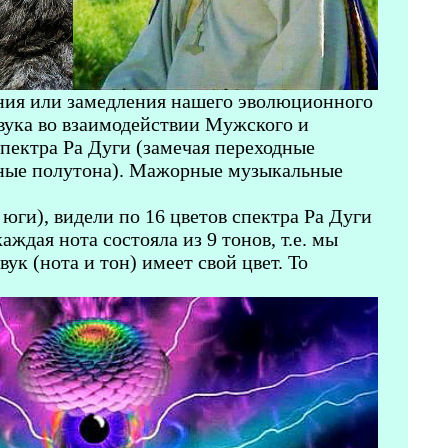
ния или замедления нашего эволюционного
вука во взаимодействии Мужского и
пектра Ра Дуги (замечая переходные
одные полутона). Мажорные музыкальные
ги), видели по 16 цветов спектра Ра Дуги
ждая нота состояла из 9 тонов, т.е. мы
ук (нота и тон) имеет свой цвет. То