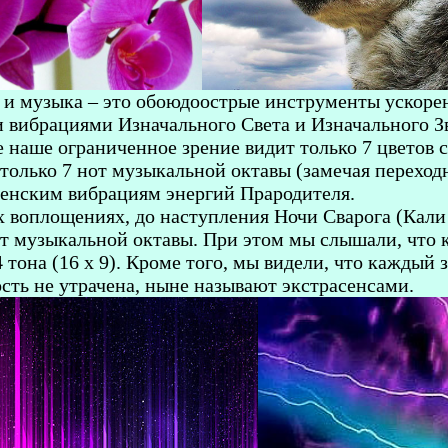
 и музыка – это обоюдоострые инструменты ускоре
и вибрациями Изначального Света и Изначального З
наше ограниченное зрение видит только 7 цветов с
 только 7 нот музыкальной октавы (замечая перех
женским вибрациям энергий Прародителя.
воплощениях, до наступления Ночи Сварога (Кали ю
т музыкальной октавы. При этом мы слышали, что ка
тона (16 х 9). Кроме того, мы видели, что каждый зв
сть не утрачена, ныне называют экстрасенсами.