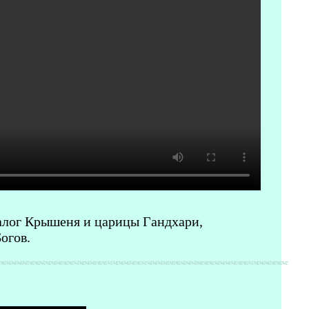
иалог Крышеня и царицы Гандхари,
огов.