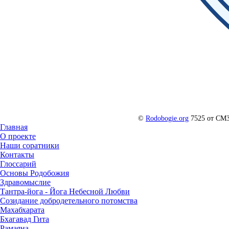
©
Rodobogie.org
7525 от СМ
Главная
О проекте
Наши соратники
Контакты
Глоссарий
Основы Родобожия
Здравомыслие
Тантра-йога - Йога Небесной Любви
Созидание добродетельного потомства
Махабхарата
Бхагавад Гита
Рамаяна