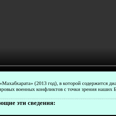
«Махабхарата» (2013 год), в которой содержится д
ровых военных конфликтов с точки зрения наших Б
щие эти сведения: