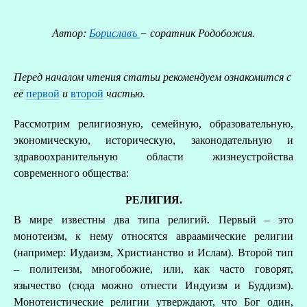
Автор:
Бориславъ
− соратник Родобожия.
Перед началом чтения статьи рекомендуем ознакомится с
её
первой
и
второй
частью.
Рассмотрим религиозную, семейную, образовательную,
экономическую, историческую, законодательную и
здравоохранительную области жизнеустройства
современного общества:
РЕЛИГИЯ.
О
В мире известны два типа религий. Первый – это
монотеизм, к нему относятся авраамические религии
Р
(например: Иудаизм, Христианство и Ислам). Второй тип
– политеизм, многобожие, или, как часто говорят,
язычество (сюда можно отнести Индуизм и Буддизм).
Монотеистические религии утверждают, что Бог один,