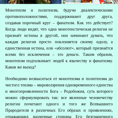
Монотеизм и политеизм, будучи диалектическими
противоположностями, поддерживают друг друга,
создавая порочный круг – фанатизм. Как это действует?
Когда люди видят, что одна монотеистическая религия не
признаёт истины в другой, они начинают думать, что
каждая религия просто поклоняется своему идолу, а
В
единственная истина, или «абсолют», который признаётся
всеми без исключения – это деньги. Таким образом,
монотеизм подталкивает людей к язычеству и фанатизму.
Каков же выход?
Необходимо возвыситься от монотеизма и политеизма до
чистого теизма – мировоззрения одновременного единства
и многопроявленности Бога – Родобожия, суть которого
можно сформулировать так: все явленные человечеству
религии почитают одного и того же Всевышнего
Прародителя в различных Его образах и проявлениях,
отражающих различные стороны Его безграничного