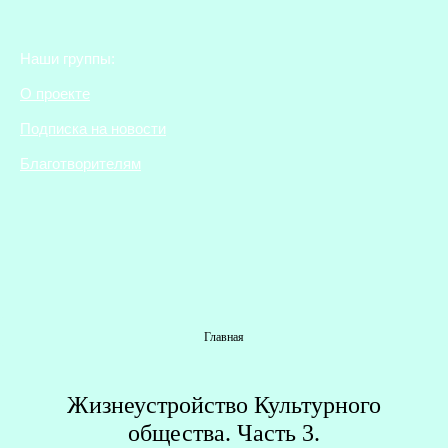
Наши группы:
О проекте
Подписка на новости
Благотворителям
Вы здесь
Главная
Жизнеустройство Культурного
Г
общества. Часть 3.