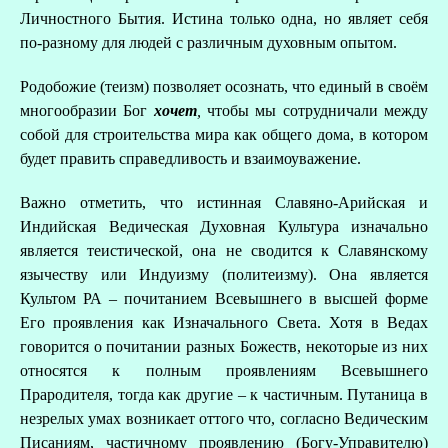
Личностного Бытия. Истина только одна, но являет себя
по-разному для людей с различным духовным опытом.
Родобожие (теизм) позволяет осознать, что единый в своём
многообразии Бог
хочет
,
чтобы мы сотрудничали между
собой для строительства мира как общего дома, в котором
будет править справедливость и взаимоуважение.
Важно отметить, что истинная Славяно-Арийская и
Индийская Ведическая Духовная Культура изначально
является теистической, она не сводится к Славянскому
язычеству или Индуизму (политеизму). Она является
Культом РА – почитанием Всевышнего в высшей форме
Его проявления как Изначального Света. Хотя в Ведах
говорится о почитании разных Божеств, некоторые из них
относятся к полным проявлениям Всевышнего
Прародителя, тогда как другие – к частичным. Путаница в
незрелых умах возникает оттого что, согласно Ведическим
Писаниям, частичному проявлению (Богу-Управителю)