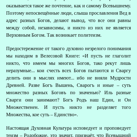
А
оказывается такое же почтение, как и самому Всевышнему.
Поэтому непосвещённые люди, слыша прославления Вед в
адрес разных Богов, делают вывод, что все они равны
Д
между собой, независимы, и никто из них не является
Верховным Богом. Так возникает политеизм.
Предостережение от такого духовно незрелого понимания
мы находим в Велесовой Книге: «И пусть не глаголит
никто, что имеем мы многих Богов, тако рекут лишь
неразумные... кои счесть всех Богов пытаются и Сваргу
делить они в мыслях имеют... ибо не вняли Мудрости
Древней. Разве Богъ Вышень, Сварогъ и иные – суть
множество разных Боговъ по значенью? Иль разные
Сварги они занимают? Богъ Родъ наш Един, и Он
Множественен. И пусть никто не разделяет того
Множества, кое суть – Единство».
Настоящая Духовная Культура исповедует и проповедует
теизм – Родобожие, это значит, признаёт, что Всевышний