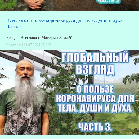
Всеславъ о пользе коронавируса для тела, души и духа.
Часть 2.
Беседы Всеслава с Матерью-Землёй.
Соратник | 11.07.2021 |
5,026