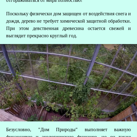
отгораживаться от мира полностью!
А
Поскольку физически дом защищен от воздействия снега и
дождя, дерево не требует химической защитной обработки.
Д
При этом девственная древесина остается свежей и
выглядит прекрасно круглый год.
Безусловно, "Дом Природы" выполняет важную
финансовую и экологическую функцию, но он также