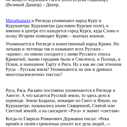
(Великий Данапр) – Днепр.
Махабхарата
и Ригведа упоминают народ Куру и
Курукшетру. Курукшетра (дословно Курское поле), и
именно в центре его находится город Курск, куда Слово о
полку Игореве помещает Курян – знатных воинов.
Упоминается в Ригведе и воинственный народ Криви. Но
латыши и литовцы так и называют всех Русских -
«криви», по имени соседнего с ними Русского этноса
Кривичей, чьими городами были и Смоленск, и Полоцк, и
Псков, и нынешние Тарту и Рига. Ну а как же сам этноним
Русы – Русская земля? Упоминаются ли они в древних
многотысячелетних текстах?
Руса, Раса, Расьяне постоянно упоминаются в Ригведе и
Авесте. А что касается Русской земли, то здесь дело в
переводе. Земли Бхараты, лежащие по Ганге и Ямуне, на
Курукшетре, назывались иначе Священной, Святой или
Светлой землёй, а на санскрите «Руса» и значит «светлая».
Когда-то Гаврила Романович Державин писал: «Река
времён в своём стремленьи уносит все дела людей...».