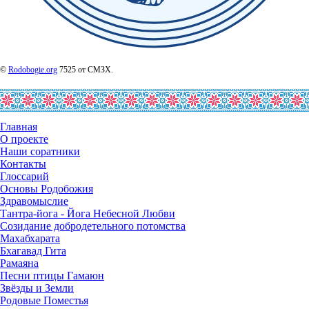
©
Rodobogie.org
7525 от СМЗХ.
Главная
О проекте
Наши соратники
Контакты
Глоссарий
Основы Родобожия
Здравомыслие
Тантра-йога - Йога Небесной Любви
Созидание добродетельного потомства
Махабхарата
Бхагавад Гита
Рамаяна
Песни птицы Гамаюн
Звёзды и Земли
Родовые Поместья