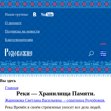
Наши группы:
О проекте
Подписка на новости
Благотворителям
Главн
О
проек
Наши
сорат
Конта
Глосс
Вы здесь
Основ
Родоб
Главная
Здрав
Реки — Хранилища Памяти.
Тантр
йога
Жарникова Светлана Васильевна
– соратница Родобожия.
-
Йога
Река Времён в своём стремленьи уносит все дела людей.
Небес