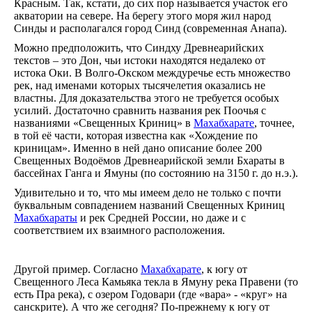
Красным. Так, кстати, до сих пор называется участок его
акватории на севере. На берегу этого моря жил народ
Синды и располагался город Синд (современная Анапа).
Можно предположить, что Синдху Древнеарийских
текстов – это Дон, чьи истоки находятся недалеко от
истока Оки. В Волго-Окском междуречье есть множество
рек, над именами которых тысячелетия оказались не
властны. Для доказательства этого не требуется особых
усилий. Достаточно сравнить названия рек Поочья с
названиями «Свещенных Криниц» в
Махабхарате
, точнее,
в той её части, которая известна как «Хождение по
криницам». Именно в ней дано описание более 200
Свещенных Водоёмов Древнеарийской земли Бхараты в
бассейнах Ганга и Ямуны (по состоянию на 3150 г. до н.э.).
Удивительно и то, что мы имеем дело не только с почти
буквальным совпадением названий Свещенных Криниц
Махабхараты
и рек Средней России, но даже и с
соответствием их взаимного расположения.
Другой пример. Согласно
Махабхарате
, к югу от
Свещенного Леса Камьяка текла в Ямуну река Правени (то
есть Пра река), с озером Годовари (где «вара» - «круг» на
санскрите). А что же сегодня? По-прежнему к югу от