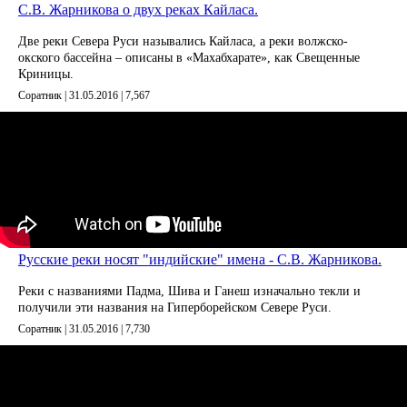
С.В. Жарникова о двух реках Кайласа.
Две реки Севера Руси назывались Кайласа, а реки волжско-
окского бассейна – описаны в «Махабхарате», как Свещенные
Криницы.
Соратник | 31.05.2016 |
7,567
Русские реки носят "индийские" имена - С.В. Жарникова.
Реки с названиями Падма, Шива и Ганеш изначально текли и
получили эти названия на Гиперборейском Севере Руси.
Соратник | 31.05.2016 |
7,730