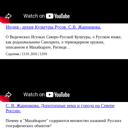
Индия - архив Культуры Русов. С.В. Жарникова.
О Ведических Истоках Северо-Русской Культуры, о Русском языке,
как родоначальнике Санскрита, о термоядерном оружии,
описанном в Махабхарате, Ригведе…
Соратник | 13.01.2016 |
3,916
С. В. Жарникова. Допотопные реки и города на Севере
России.
Почему в "Махабхарате" содержится множество названий Русских
географических объектов?