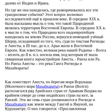
на
далеко от Индии и Ирана.
2026
Но где же она находилась, где разворачивались все эти
год.
грандиозные события? Этот вопрос волновал
Видео
исследователей ещё в прошлом веке. В середине XIX в.
Ведам
Ведаг
была высказана мысль о том, что такой Прародиной
Всесла
являлась территория Восточной Европы. В середине XX в.
Родос
к мысли о том, что Прародина всех индоевропейцев
Духов
находилась на землях России, вернулся немецкий учёный
литера
Шерер, исходивший из того, что, судя по текстам Ригведы
Кинол
и Авесты, в III тыс. до н.э. Арьи жили в Восточной
Глоба
Европе. Как известно, великая река нашей Родины – Волга
Взгляд
– вплоть до II в. н.э. носила имя, под которым её знала
24
священная книга зороастрийцев Авеста, - Ранха или Ра.
ч.
Но Ранха Авесты – это река Ганга Ригведы и
под
Махабхараты!
благо
Бога.
Мульт
Как повествует Авеста, по берегам моря Ворукаша
Аудио
(Молочного моря
Махабхараты
) и Ранхи (Волги)
Дары
располагался ряд Арийских стран от Арьянам Ваэджа на
крайнем севере до семи индийских стран на юге, за
Ранхой. Эти же семь стран упоминаются в Ригведе и
Махабхарате
как земли между Гангой и Ямуной, на
Курукшетре. О них говорится: «Прославленная