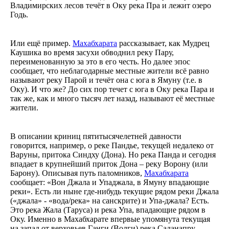
Владимирских лесов течёт в Оку река Пра и лежит озеро
Годь.
Или ещё пример.
Махабхарата
рассказывает, как Мудрец
Каушика во время засухи обводнил реку Пару,
переименованную за это в его честь. Но далее эпос
сообщает, что неблагодарные местные жители всё равно
называют реку Парой и течёт она с юга в Ямуну (т.е. в
Оку). И что же? До сих пор течет с юга в Оку река Пара и
так же, как и много тысяч лет назад, называют её местные
жители.
В описании криниц пятитысячелетней давности
говорится, например, о реке Пандье, текущей недалеко от
Варуны, притока Синдху (Дона). Но река Панда и сегодня
впадает в крупнейший приток Дона – реку Ворону (или
Барону). Описывая путь паломников,
Махабхарата
сообщает: «Вон Джала и Упаджала, в Ямуну впадающие
реки». Есть ли ныне где-нибудь текущие рядом реки Джала
(«джала» - «вода/река» на санскрите) и Упа-джала? Есть.
Это река Жала (Таруса) и река Упа, впадающие рядом в
Оку. Именно в Махабхарате впервые упомянута текущая
на запад от верховьев Ганги (Волги) река Саданапру