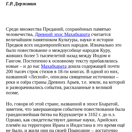
Г.Р. Державин
Любв
Созид
добро
потом
Махаб
Среди множества Преданий, сохранённых памятью
Бхага
человечества,
Древний эпос Махабхарата
считается
Гита
Рамая
величайшим памятником Культуры, науки и истории
Песни
Предков всех индоевропейских народов. Изначально это
птицы
было повествование о междоусобице народов Куру,
Гама
живших более 5 тысячелетий назад между Индом и
Звёзд
Гангом. Постепенно к основному тексту прибавлялись
и
новые – и до нас
Махабхарата
дошла содержащей почти
Земли
200 тысяч строк стихов в 18-ти книгах. В одной из них,
Родов
названной «Лесной», описаны священные источники –
Помес
реки и озёра страны Древних Арьев, т.е. земли, на которой
Культ
и разворачивались события, рассказанные в великой
и
поэме.
Тради
Образ
Но, говоря об этой стране, названной в эпосе Бхаратой,
Родно
заметим, что завершающим событием повествования была
Речи
грандиознейшая битва на Курукшетре в 3102 г. до н.э.
Здоро
Кален
Однако, как свидетельствуют данные науки, Арийских
дней
племён на территории Ирана и Индостана в это время ещё
Экада
не было, и жили они на своей Прародине – достаточно