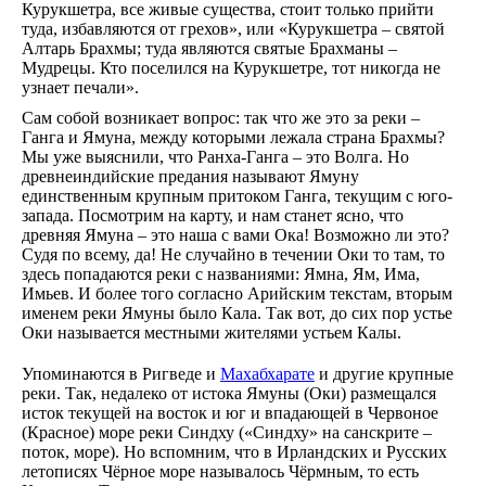
Курукшетра, все живые существа, стоит только прийти
туда, избавляются от грехов», или «Курукшетра – святой
Алтарь Брахмы; туда являются святые Брахманы –
Мудрецы. Кто поселился на Курукшетре, тот никогда не
узнает печали».
Сам собой возникает вопрос: так что же это за реки –
Ганга и Ямуна, между которыми лежала страна Брахмы?
Мы уже выяснили, что Ранха-Ганга – это Волга. Но
древнеиндийские предания называют Ямуну
единственным крупным притоком Ганга, текущим с юго-
запада. Посмотрим на карту, и нам станет ясно, что
древняя Ямуна – это наша с вами Ока! Возможно ли это?
Судя по всему, да! Не случайно в течении Оки то там, то
здесь попадаются реки с названиями: Ямна, Ям, Има,
Имьев. И более того согласно Арийским текстам, вторым
именем реки Ямуны было Кала. Так вот, до сих пор устье
Оки называется местными жителями устьем Калы.
Упоминаются в Ригведе и
Махабхарате
и другие крупные
реки. Так, недалеко от истока Ямуны (Оки) размещался
исток текущей на восток и юг и впадающей в Червоное
(Красное) море реки Синдху («Синдху» на санскрите –
поток, море). Но вспомним, что в Ирландских и Русских
летописях Чёрное море называлось Чёрмным, то есть