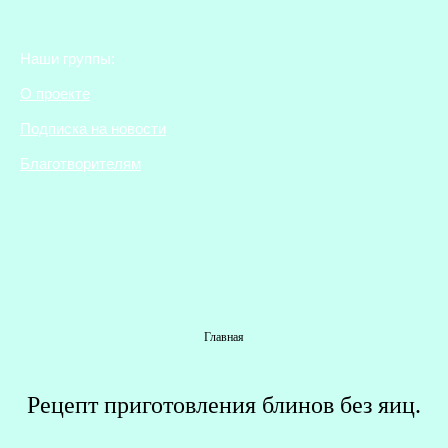
Наши группы:
О проекте
Подписка на новости
Благотворителям
Вы здесь
Главная
Рецепт приготовления блинов без яиц.
Г