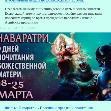
Масленичная неделя во Всеволожской артели.
Предлагаем вашему вниманию детские игры и забавы жителей
Всеволжской артели как методическое пособие для организации
подобных игрищ во время проведения народных Славяно-
Арийских праздников.
Соратник | 20.03.2019 |
5,016
Фильм: Наваратри - Весенний праздник почитания