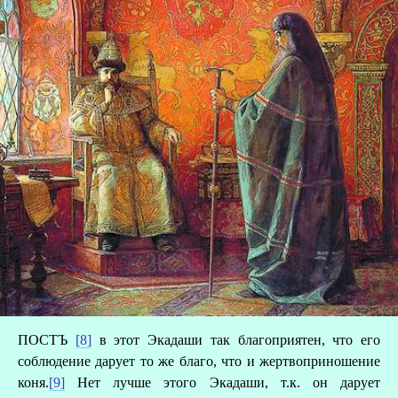
ПОСТЪ
[8]
в этот Экадаши так благоприятен, что его
соблюдение дарует то же благо, что и жертвоприношение
коня.
[9]
Нет лучше этого Экадаши, т.к. он дарует