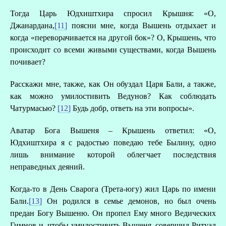
Тогда Царь Юдхиштхира спросил Крышня: «О,
Джанардана,
[11]
поясни мне, когда Вышень отдыхает и
когда «переворачивается на другой бок»? О, Крышень, что
происходит со всеми живыми существами, когда Вышень
почивает?
В
Расскажи мне, также, как Он обуздал Царя Бали, а также,
как можно умилостивить Ведунов? Как соблюдать
Чатурмасью?
[12]
Будь добр, ответь на эти вопросы».
Аватар Бога Вышеня – Крышень ответил: «О,
Юдхиштхира я с радостью поведаю тебе Былину, одно
лишь внимание которой облегчает последствия
неправедных деяний.
Когда-то в День Сварога (Трета-югу) жил Царь по имени
Бали.
[13]
Он родился в семье демонов, но был очень
предан Богу Вышеню. Он пропел Ему много Ведических
Гимнов и, чтобы умилостивить Вышеня, совершил Ритуал