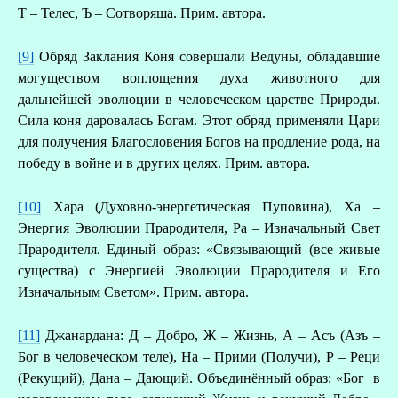
Т – Телес, Ъ – Сотворяша. Прим. автора.
[9]
Обряд Заклания Коня совершали Ведуны, обладавшие
могуществом воплощения духа животного для
дальнейшей эволюции в человеческом царстве Природы.
Сила коня даровалась Богам. Этот обряд применяли Цари
для получения Благословения Богов на продление рода, на
победу в войне и в других целях. Прим. автора.
[10]
Хара (Духовно-энергетическая Пуповина), Ха –
Энергия Эволюции Прародителя, Ра – Изначальный Свет
Прародителя. Единый образ: «Связывающий (все живые
существа) с Энергией Эволюции Прародителя и Его
Изначальным Светом». Прим. автора.
[11]
Джанардана: Д – Добро, Ж – Жизнь, А – Асъ (Азъ –
Бог в человеческом теле), На – Прими (Получи), Р – Реци
(Рекущий), Дана – Дающий. Объединённый образ: «Бог в