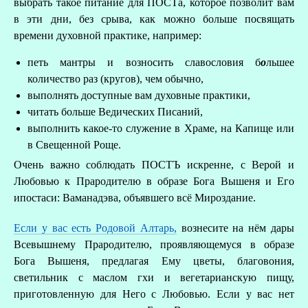
выбрать такое питание для ПОСТа, которое позволит вам
в эти дни, без срыва, как можно больше посвящать
времени духовной практике, например:
петь мантры и возносить славословия б
о
льшее
количество раз (кругов), чем обычно,
выполнять доступные вам духовные практики,
читать больше Ведических Писаний,
выполнить какое-то служение в Храме, на Капище или
в Свещенной Роще.
Очень важно соблюдать ПОСТЪ искренне, с Верой и
Любовью к Прародителю в образе Бога Вышеня и Его
ипостаси: Ваманадэва, объявшего всё Мироздание.
Если у вас есть Родовой Алтарь,
вознесите на нём дары
Всевышнему Прародителю, проявляющемуся в образе
Бога Вышеня, предлагая Ему цветы, благовония,
светильник с маслом гхи и вегетарианскую пищу,
приготовленную для Него с Любовью. Если у вас нет