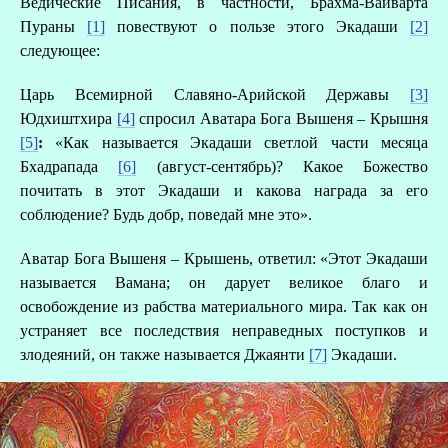
Ведические Писания, в частности, Брахма-Вайварта
Пураны
[1]
повествуют о пользе этого Экадаши
[2]
следующее:
Царь Всемирной Славяно-Арийской Державы
[3]
Юдхиштхира
[4]
спросил Аватара Бога Вышеня – Крышня
[5]
:
«Как называется Экадаши светлой части месяца
Бхадрапада
[6]
(август-сентябрь)? Какое Божество
почитать в этот Экадаши и какова награда за его
соблюдение? Будь добр, поведай мне это».
Аватар Бога Вышеня – Крышень, ответил: «Этот Экадаши
называется Вамана; он дарует великое благо и
освобождение из рабства материального мира. Так как он
устраняет все последствия неправедных поступков и
злодеяний, он также называется Джаянти
[7]
Экадаши.