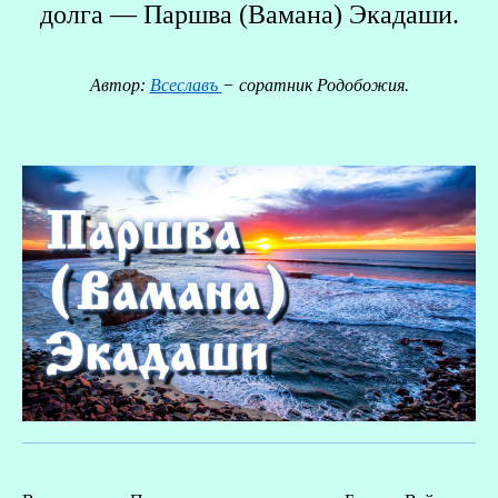
долга — Паршва (Вамана) Экадаши.
Автор:
Всеславъ
− соратник Родобожия.
О
Р