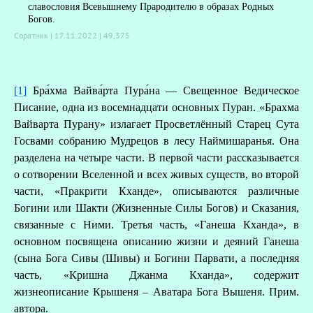
славословия Всевышнему Прародителю в образах Родных
Богов.
Соратник | 17.11.2022 |
49,375
[1]
Бра́хма Вайва́рта Пура́на — Свещенное Ведическое
Писание, одна из восемнадцати основных Пуран. «Брахма
Вайварта Пурану» излагает Просветлённый Старец Сута
Госвами собранию Мудрецов в лесу Наймишаранья. Она
разделена на четыре части. В первой части рассказывается
о сотворении Вселенной и всех живых существ, во второй
части, «Пракрити Кханде», описываются различные
Богини или Шакти (Жизненные Силы Богов) и Сказания,
связанные с Ними. Третья часть, «Ганеша Кханда», в
основном посвящена описанию жизни и деяний Ганеша
(сына Бога Сивы (Шивы) и Богини Парвати, а последняя
часть, «Кришна Джанма Кханда», содержит
жизнеописание Крышеня – Аватара Бога Вышеня. Прим.
автора.