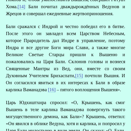
Хома.
[14]
Бали почитал дваждырождённых Ведунов и
Жрецов и совершал ежедневные жертвоприношения.
Бали сражался с Индрой и честно победил его в битве.
После этого он завладел всем Царством Небесным,
которое Прародитель дал Индре в управление, поэтому
Индра и все другие Боги мира Слави, а также многие
Великие Светые Старцы пришли к Вышеню и
пожаловались на Царя Бали. Склонив головы и вознеся
Священные Мантры из Вед, они, вместе со своим
Духовным Учителем Брихаспати,
[15]
почтили Вышня. И
Он согласился явиться в их интересах к Бали в образе
карлика Ваманадэва
[16]
– пятого воплощения Вышеня».
Царь Юдхиштхира спросил: «О, Крышень, как смог
Вышень в теле карлика Ваманадэва повергнуть такого
могущественного демона, как Бали»? Крышень, ответил:
«Он явился в облике Ведуна, хотя и карлика, и попросил у
Царя Бали милостыню в виде земли. Он сказал: «О, Бали.