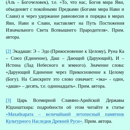
(Азъ – Богочеловек), т.е. «То, что нас, Богов мира Яви,
объединяет с покойными Предками (Богами мира Нави и
Слави) и через удержание равновесия и порядка в мирах
Яви, Нави и Слави, наставляет на Путь Постижения
Изначального Света Всевышнего Прародителя». Прим.
автора.
[2]
Экадаши: Э – Эдо (Прикосновение к Целому), Руна Ка
– Союз (Единение), Даш – Дающий (Дарующий), И –
Истина (Лад Небесного и земного). Значение слова:
«Дарующий Единение через Прикосновение к Целому
(Богу). На Санскрите это слово означает: «эка» - один,
«даши» – десять, т.е. одиннадцать». Прим. автора.
[3]
Царь Всемирной Славяно-Арийской Державы
Юдхиштхира: подробности об этом читайте в статье
«Махабхарата – величайший летописный памятник
Культурного Наследия Древней Руси».
Прим. автора.