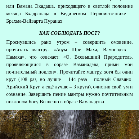
или Вамана Экадаша, приходящего в светлой половине
месяца Бхадрапада в Ведическом Первоисточнике –
Брахма-Вайварта Пуранах.
КАК СОБЛЮДАТЬ ПОСТ?
Проснувшись рано утром – совершить омовение,
прочитать мантру: «Аоум Шри Маха, Ваманадэв –
Намаха», что означает: «О, Всевышний Прародитель,
проявляющийся в образе Ваманадэва, прими мой
почтительный поклон». Прочитайте мантру, хотя бы один
круг (108 раз, но лучше – 144 раза – полный Славяно-
Арийский Круг, а ещё лучше – 3 круга), очистив свой ум и
сознание. Завершить пение мантры нужно почтительным
поклоном Богу Вышеню в образе Ваманадэва.