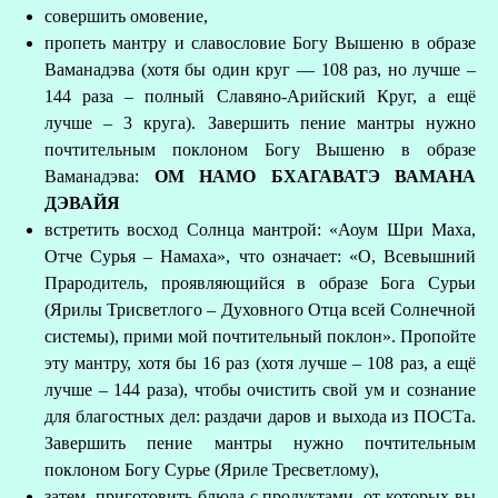
совершить омовение,
пропеть мантру и славословие Богу Вышеню в образе
Ваманадэва (хотя бы один круг — 108 раз, но лучше –
144 раза – полный Славяно-Арийский Круг, а ещё
лучше – 3 круга). Завершить пение мантры нужно
почтительным поклоном Богу Вышеню в образе
Ваманадэва:
ОМ НАМО БХАГАВАТЭ ВАМАНА
ДЭВАЙЯ
встретить восход Солнца мантрой: «Аоум Шри Маха,
Отче Сурья – Намаха», что означает: «О, Всевышний
Прародитель, проявляющийся в образе Бога Сурьи
(Ярилы Трисветлого – Духовного Отца всей Солнечной
системы), прими мой почтительный поклон». Пропойте
эту мантру, хотя бы 16 раз (хотя лучше – 108 раз, а ещё
лучше – 144 раза), чтобы очистить свой ум и сознание
для благостных дел: раздачи даров и выхода из ПОСТа.
Завершить пение мантры нужно почтительным
поклоном Богу Сурье (Яриле Тресветлому),
затем, приготовить блюда с продуктами, от которых вы