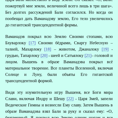
А
пожертвуй мне земли, величиной всего лишь в три шага».
Без долгих рассуждений Бали согласился. Но когда он
пообещал дать Ваманадэву землю, Его тело увеличилось
Д
до гигантской трансцендентной формы.
Ваманадэв покрыл всю Землю Своими стопами, всю
Бхуварлоку
[17]
Своими бёдрами, Сваргу Небесную –
талией, Махарлоку
[18]
– животом, Джаналоку
[19]
-
грудью, Тапарлоку
[20]
- шеей и Сатъялоку
[21]
– головой и
лицом. Вышень в образе Ваманадэва покрыл всё
материальное творение. Все планеты Вселенной, включая
Солнце и Луну, были объяты Его гигантской
трансцендентной формой.
Видя эту изумительную игру Вышеня, все Боги мира
Слави, включая Индру и Шешу
[22]
- Царя Змей, запели
Ведические Гимны и вознесли Ему славу. Затем Вышень в
образе Ваманадэва взял Бали за руку и сказал ему: «О,
безгрешный, Я покрыл всю Землю одним шагом и все