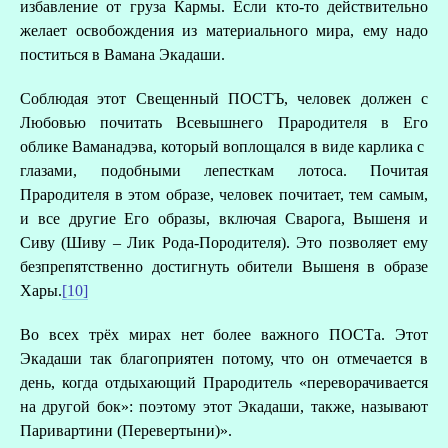
избавление от груза Кармы. Если кто-то действительно
желает освобождения из материального мира, ему надо
поститься в Вамана Экадаши.
Соблюдая этот Свещенный ПОСТЪ, человек должен с
Любовью почитать Всевышнего Прародителя в Его
облике Ваманадэва, который воплощался в виде карлика с
глазами, подобными лепесткам лотоса. Почитая
Прародителя в этом образе, человек почитает, тем самым,
и все другие Его образы, включая Сварога, Вышеня и
Сиву (Шиву – Лик Рода-Породителя). Это позволяет ему
безпрепятственно достигнуть обители Вышеня в образе
Хары.
[10]
З
Во всех трёх мирах нет более важного ПОСТа. Этот
Экадаши так благоприятен потому, что он отмечается в
день, когда отдыхающий Прародитель «переворачивается
на другой бок»: поэтому этот Экадаши, также, называют
Паривартини (Перевертыни)».