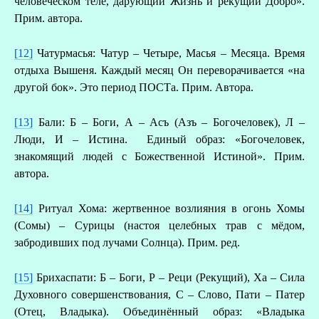
человеческом теле, дарующий Жизнь и рекущий Добро».
Прим. автора.
[12]
Чатурмасья: Чатур – Четыре, Масья – Месяца. Время
отдыха Вышеня. Каждый месяц Он переворачивается «на
другой бок». Это период ПОСТа. Прим. Автора.
[13]
Бали: Б – Боги, А – Асъ (Азъ – Богочеловек), Л –
Люди, И – Истина. Единый образ: «Богочеловек,
знакомящий людей с Божественной Истиной». Прим.
автора.
[14]
Ритуал Хома: жертвенное возлияния в огонь Хомы
(Сомы) – Сурицы (настоя целебных трав с мёдом,
забродивших под лучами Солнца). Прим. ред.
[15]
Брихаспати: Б – Боги, Р – Реци (Рекущий), Ха – Сила
Духовного совершенствования, С – Слово, Пати – Патер
(Отец, Владыка). Объединённый образ: «Владыка