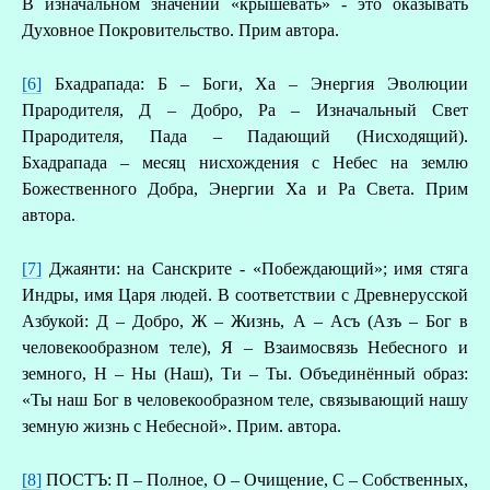
В изначальном значении «крышевать» - это оказывать
Духовное Покровительство. Прим автора.
[6]
Бхадрапада: Б – Боги, Ха – Энергия Эволюции
Прародителя, Д – Добро, Ра – Изначальный Свет
Прародителя, Пада – Падающий (Нисходящий).
Бхадрапада – месяц нисхождения с Небес на землю
Божественного Добра, Энергии Ха и Ра Света. Прим
автора.
[7]
Джаянти: на Санскрите - «Побеждающий»; имя стяга
Индры, имя Царя людей. В соответствии с Древнерусской
Азбукой: Д – Добро, Ж – Жизнь, А – Асъ (Азъ – Бог в
человекообразном теле), Я – Взаимосвязь Небесного и
земного, Н – Ны (Наш), Ти – Ты. Объединённый образ:
«Ты наш Бог в человекообразном теле, связывающий нашу
земную жизнь с Небесной». Прим. автора.
[8]
ПОСТЪ: П – Полное, О – Очищение, С – Собственных,