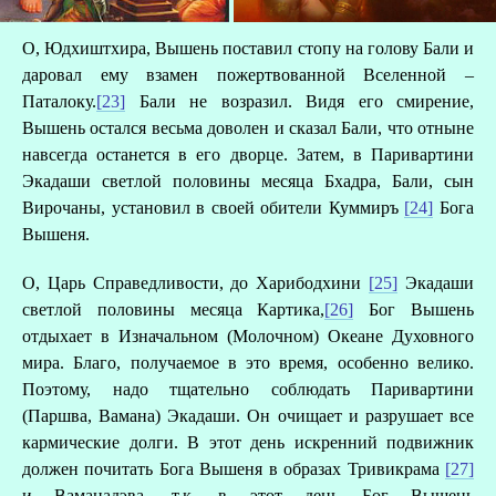
О, Юдхиштхира, Вышень поставил стопу на голову Бали и
даровал ему взамен пожертвованной Вселенной –
Паталоку.
[23]
Бали не возразил. Видя его смирение,
Вышень остался весьма доволен и сказал Бали, что отныне
навсегда останется в его дворце. Затем, в Паривартини
Экадаши светлой половины месяца Бхадра, Бали, сын
Вирочаны, установил в своей обители Куммиръ
[24]
Бога
Вышеня.
О, Царь Справедливости, до Харибодхини
[25]
Экадаши
светлой половины месяца Картика,
[26]
Бог Вышень
отдыхает в Изначальном (Молочном) Океане Духовного
мира. Благо, получаемое в это время, особенно велико.
Поэтому, надо тщательно соблюдать Паривартини
(Паршва, Вамана) Экадаши. Он очищает и разрушает все
кармические долги. В этот день искренний подвижник
должен почитать Бога Вышеня в образах Тривикрама
[27]
и Ваманадэва, т.к. в этот день Бог Вышень