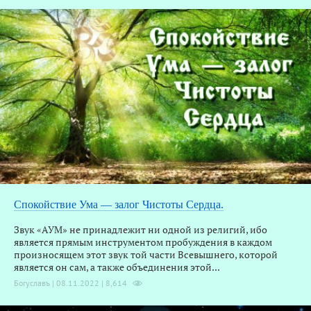
Спокойствие Ума — залог Чистоты Сердца.
З
Звук «АУМ» не принадлежит ни одной из религий, ибо
является прямым инструментом пробуждения в каждом
произносящем этот звук той части Всевышнего, которой
является он сам, а также объединения этой...
Богуславъ | 08.11.2022 |
8,614