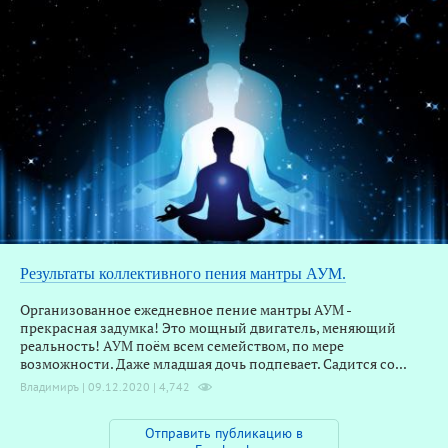
В
Результаты коллективного пения мантры АУМ.
Организованное ежедневное пение мантры АУМ -
прекрасная задумка! Это мощный двигатель, меняющий
реальность! АУМ поём всем семейством, по мере
возможности. Даже младшая дочь подпевает. Садится со...
Владимиръ | 09.12.2020 |
4,742
Отправить публикацию в