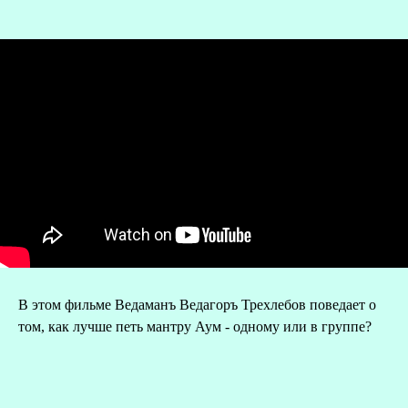
О
В этом фильме Ведаманъ Ведагоръ Треxлебов поведает о
Р
том, как лучше петь мантру Аум - одному или в группе?