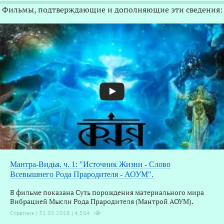
Фильмы, подтверждающие и дополняющие эти сведения:
Мантра-Видья. ч. 1: "Источник Жизни - Слово
Всевышнего Рода Прародителя - АОУМ".
В фильме показана Суть порождения материального мира
Вибрацией Мысли Рода Прародителя (Мантрой АОУМ).
Соратник | 31.03.2018 |
4,584