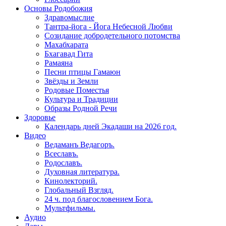
Основы Родобожия
Здравомыслие
Тантра-йога - Йога Небесной Любви
Созидание добродетельного потомства
Махабхарата
Бхагавад Гита
Рамаяна
Песни птицы Гамаюн
Звёзды и Земли
Родовые Поместья
Культура и Традиции
Образы Родной Речи
Здоровье
Календарь дней Экадаши на 2026 год.
Видео
Ведаманъ Ведагоръ.
Всеславъ.
Родославъ.
Духовная литература.
Кинолекторий.
Глобальный Взгляд.
24 ч. под благословением Бога.
Мультфильмы.
Аудио