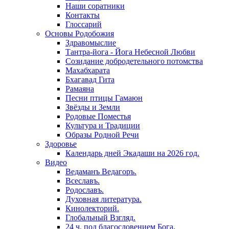
Наши соратники
Контакты
Глоссарий
Основы Родобожия
Здравомыслие
Тантра-йога - Йога Небесной Любви
Созидание добродетельного потомства
Махабхарата
Бхагавад Гита
Рамаяна
Песни птицы Гамаюн
Звёзды и Земли
Родовые Поместья
Культура и Традиции
Образы Родной Речи
Здоровье
Календарь дней Экадаши на 2026 год.
Видео
Ведаманъ Ведагоръ.
Всеславъ.
Родославъ.
Духовная литература.
Кинолекторий.
Глобальный Взгляд.
24 ч. под благословением Бога.