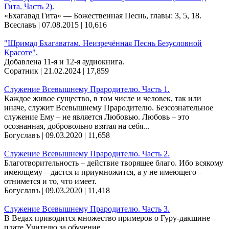
Гита. Часть 2).
«Бхагавад Гита» — Божественная Песнь, главы: 3, 5, 18.
Всеславъ | 07.08.2015 |
10,616
"Шримад Бхагаватам. Неизречённая Песнь Безусловной
Красоте".
Добавлена 11-я и 12-я аудиокнига.
Соратник | 21.02.2024 |
17,859
Служение Всевышнему Прародителю. Часть 1.
Каждое живое существо, в том числе и человек, так или
иначе, служит Всевышнему Прародителю. Безсознательное
служение Ему – не является Любовью. Любовь – это
осознанная, добровольно взятая на себя...
Богуславъ | 09.03.2020 |
11,658
Служение Всевышнему Прародителю. Часть 2.
Благотворительность – действие творящее благо. Ибо всякому
имеющему – дастся и приумножится, а у не имеющего –
отнимется и то, что имеет.
Богуславъ | 09.03.2020 |
11,418
Служение Всевышнему Прародителю. Часть 3.
В Ведах приводится множество примеров о Гуру-дакшине –
плате Учителю за обучение.