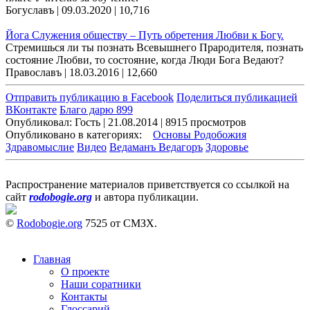
Богуславъ | 09.03.2020 |
10,716
Йога Служения обществу – Путь обретения Любви к Богу.
Стремишься ли ты познать Всевышнего Прародителя, познать
состояние Любви, то состояние, когда Люди Бога Ведают?
Православъ | 18.03.2016 |
12,660
Отправить публикацию в Facebook
Поделиться публикацией
ВКонтакте
Благо дарю 899
Опубликовал: Гость | 21.08.2014 | 8915 просмотров
Опубликовано в категориях:
Основы Родобожия
Здравомыслие
Видео
Ведаманъ Ведагоръ
Здоровье
Распространение материалов приветствуется со ссылкой на
сайт
rodobogie.org
и автора публикации.
©
Rodobogie.org
7525 от СМЗХ.
Главная
О проекте
Наши соратники
Контакты
Глоссарий