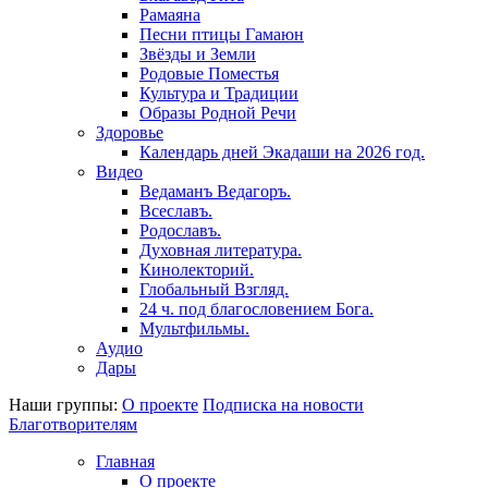
Рамаяна
Песни птицы Гамаюн
Звёзды и Земли
Родовые Поместья
Культура и Традиции
Образы Родной Речи
Здоровье
Календарь дней Экадаши на 2026 год.
Видео
Ведаманъ Ведагоръ.
Всеславъ.
Родославъ.
Духовная литература.
Кинолекторий.
Глобальный Взгляд.
24 ч. под благословением Бога.
Мультфильмы.
Аудио
Дары
Наши группы:
О проекте
Подписка на новости
Благотворителям
Главная
О проекте