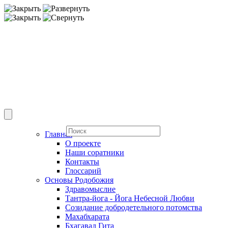
Главная
О проекте
Наши соратники
Контакты
Глоссарий
Основы Родобожия
Здравомыслие
Тантра-йога - Йога Небесной Любви
Созидание добродетельного потомства
Махабхарата
Бхагавад Гита