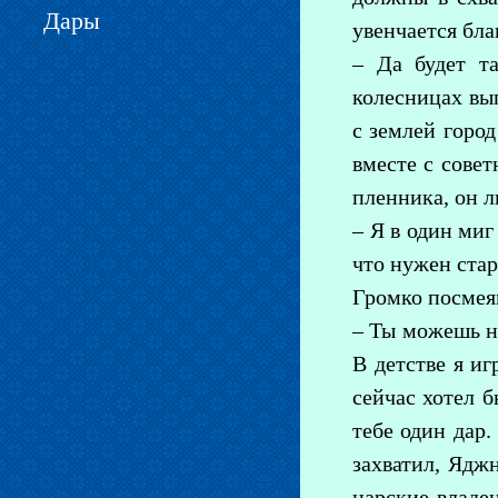
Дары
увенчается бла
– Да будет т
колесницах вы
с землей горо
вместе с сове
пленника, он л
– Я в один миг
что нужен стар
Громко посмея
– Ты можешь не
В детстве я иг
сейчас хотел 
тебе один дар.
захватил, Ядж
царские владен