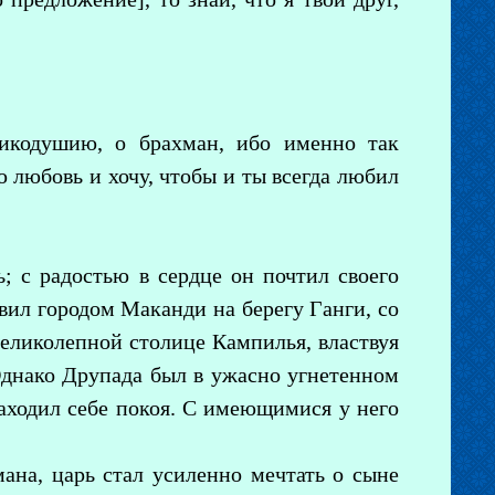
икодушию, о брахман, ибо именно так
 любовь и хочу, чтобы и ты всегда любил
ь; с радостью в сердце он почтил своего
вил городом Маканди на берегу Ганги, со
великолепной столице Кампилья, властвуя
днако Друпада был в ужасно угнетенном
находил себе покоя. С имеющимися у него
на, царь стал усиленно мечтать о сыне