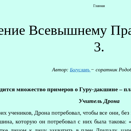
Главная
ение Всевышнему Пра
3.
Автор:
− соратник Родо
Богуславъ
дится множество примеров о Гуру-дакшине – пла
Учитель Дрона
оих учеников, Дрона потребовал, чтобы все они, без
шина, которую он потребовал с них была такова: 
тке лицом к лицу захватить в плен Друпаду, цар