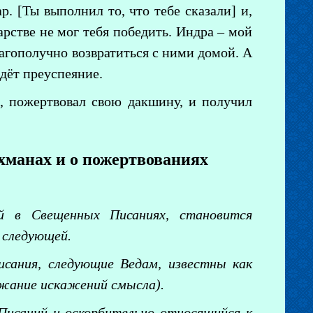
. [Ты выполнил то, что тебе сказали] и,
арстве не мог тебя победить. Индра – мой
лагополучно возвратиться с ними домой. А
дёт преуспеяние.
я, пожертвовал свою дакшину, и получил
хманах и о пожертвованиях
й в Свещенных Писаниях, становится
 следующей.
исания, следующие Ведам, известны как
ежание искажений смысла).
Писаний и оскорбительно относящийся к