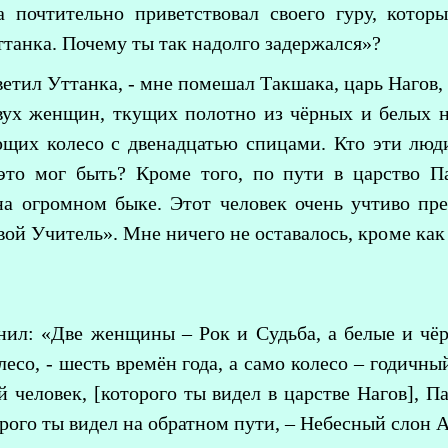
а почтительно приветствовал своего гуру, котор
танка. Почему ты так надолго задержался»?
тветил Уттанка, - мне помешал Такшака, царь Нагов,
вух женщин, ткущих полотно из чёрных и белых н
щих колесо с двенадцатью спицами. Кто эти люди
это мог быть? Кроме того, по пути в царство Па
на огромном быке. Этот человек очень учтиво пр
твой Учитель». Мне ничего не оставалось, кроме как 
нил: «Две женщины – Рок и Судьба, а белые и чё
со, - шесть времён года, а само колесо – годичны
 человек, [которого ты видел в царстве Нагов], П
орого ты видел на обратном пути, – Небесный слон А