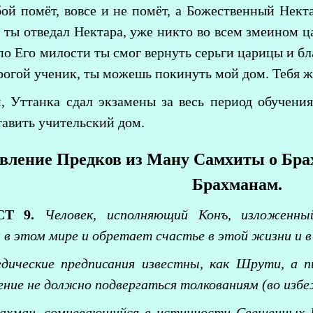
й помёт, вовсе и не помёт, а Божественный Нектар
к ты отведал Нектара, уже никто во всем змеином ц
 по Его милости ты смог вернуть серьги царицы и б
рогой ученик, ты можешь покинуть мой дом. Тебя ж
, Уттанка сдал экзамены за весь период обучени
тавить учительский дом.
вление Предков из Ману Самхиты о Бра
Брахманам.
СТ 9.
Человек, исполняющий Конъ, изложенны
 в этом мире и обретает счастье в этой жизни и в
едические предписания известны, как Шрути, а п
ение не должно подвергаться толкованиям (во изб
ахман, сомневающийся в истинности Свещенных 