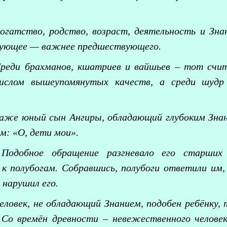
огатство, родство, возраст, деятельность и Зн
дующее — важнее предшествующего.
реди брахманов, кшатриев и вайшьев – тот счи
ислом вышеупомянутых качеств, а среди шудр
аже юный сын Ангиры, обладающий глубоким Знани
м: «О, дети мои».
Подобное обращение разгневало его старших
 к полубогам. Собравшись, полубоги ответили им,
 нарушил его.
еловек, не обладающий Знанием, подобен ребёнку, 
 Со времён древности – невежественного человек