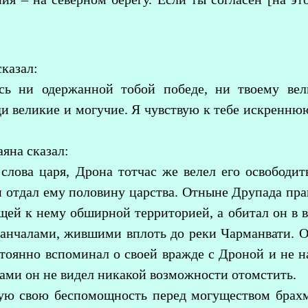
казал:
сь ни одержанной тобой победе, ни твоему вел
и великие и могучие. Я чувствую к тебе искреннюю
на сказал:
слова царя, Дрона тотчас же велел его освободит
и отдал ему половину царства. Отныне Друпада пра
щей к нему обширной территорией, а обитал он в 
нчалами, жившими вплоть до реки Чарманвати. О
стоянно вспоминал о своей вражде с Дроной и не 
ами он не видел никакой возможности отомстить.
ую свою беспомощность перед могуществом брахма