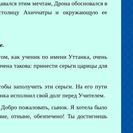
давался этим мечтам, Дрона обосновался в
х столицу Ахиччатры и окружающую ее
е.
том, как ученик по имени Уттанка, очень
ачена такова: принести серьги царицы для
обы заполучить эти серьги. На его пути
анка исполнил свой долг перед Учителем.
. Добро пожаловать, сынок. Я хотела было
чие, отныне, обезпечено! Ты достигнешь