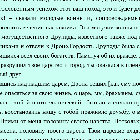
гословенным успехом этот ваш поход, это и будет 
ак! – сказали молодые воины и, сопровождаемы
полнить веление наставника. Эти могучие воины по
д могущественного Друпады, известного также под
тниками и отвели к Дроне.Гордость Друпады была 
ишился всех своих богатств. Памятуя об их вражде
 разрушил твое царство и город, ты оказался в плену
ый друг.
вшись над падшим царем, Дрона решил [как ему пос
 опасаться за свою жизнь, о царь, мы, брахманы, 
рал с тобой в отшельнической обители и сильно пр
бы восстановить нашу с тобой прежнюю дружбу, о в
 Прими от меня половину своего царства. Поскольк
насена, половину твоего царста. Твои царские вла
ия – на северном берегу. Если ты согласен [на это