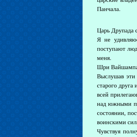
Панчала.
Царь Друпада с
Я не удивляю
поступают люд
меня.
Шри Вайшампая
Выслушав эти 
старого друга 
всей прилегаю
над южными па
состоянии, по
воинскими сил
Чувствуя полн