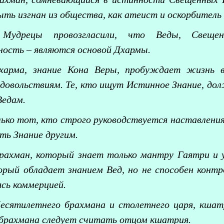
ть изгнан из общества, как атеист и оскорбитель 
Мудрецы провозгласили, что Веды, Свещен
ость – являются основой Дхармы.
харма, знание Кона Веры, пробуждает жизнь в
довольствиям. Те, кто ищут Истинное Знание, д
Ведам.
лько тот, кто строго руководствуется наставлен
ть Знание другим.
рахман, который знает только мантру Гаятри и 
орый обладает знанием Вед, но не способен конт
ясь коммерцией.
есятилетнего брахмана и столетнего царя, кшат
 брахмана следует считать отцом кшатрия.