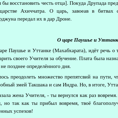
 бы восстановить честь отца]. Покуда Друпада пре
царстве Ахиччатра. О царь, завоеав в битва
рджуна передал их в дар Дроне.
О царе Паушье и Уттанк
аре Паушье и Уттанке (Махабхарата), идёт речь о 
арить своего Учителя за обучение. Плата была назн
не позднее определённого дня.
ось преодолеть множество препятсвий на пути, чт
лобный змей Такшака и сам Индра. Но, в итоге, Утт
казала жена Учителя, - ты вернулся как раз вовремя
я, но так как ты прибыл вовремя, твоё благополу
нных успехов!