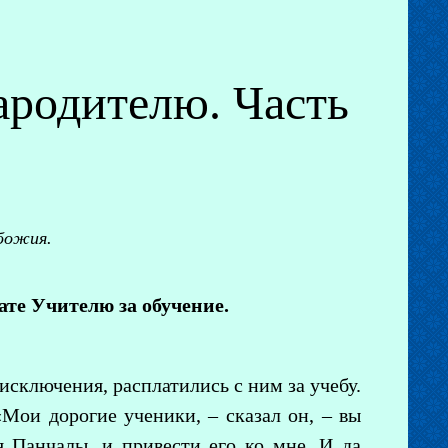
родителю. Часть
божия.
те Учителю за обучение.
 исключения, расплатились с ним за учебу.
«Мои дорогие ученики, – сказал он, – вы
я Панчалы, и привести его ко мне. И да