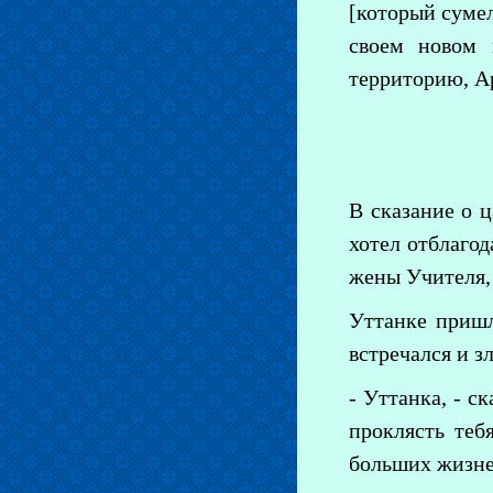
[который сумел
своем новом 
территорию, А
В сказание о ц
хотел отблагод
жены Учителя, 
Уттанке пришл
встречался и з
- Уттанка, - с
проклясть теб
больших жизне