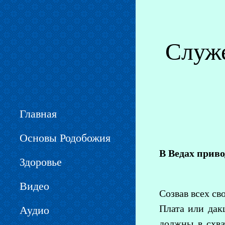
Вы здесь
Служ
Главная
Основы Родобожия
В Ведах приво
Здоровье
Видео
Созвав всех св
Плата или дак
Аудио
должны в схва