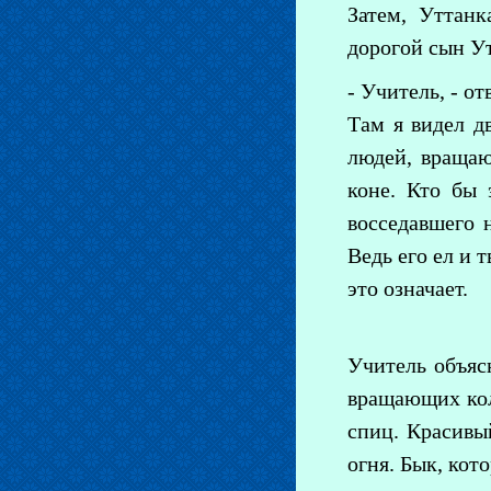
Затем, Уттанк
дорогой сын Ут
- Учитель, - о
Там я видел д
людей, вращаю
коне. Кто бы 
восседавшего 
Ведь его ел и 
это означает.
Учитель объяс
вращающих коле
спиц. Красивый
огня. Бык, кот