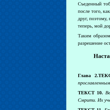
Съеденный тобо
после того, ка
друг, поэтому,
теперь, мой до
Таким образом
разрешение ос
Наста
Глава 2.ТЕК
прославленным
ТЕКСТ 10.
В
Смрити. Их уч
ТЕКСТ 11.
Бр