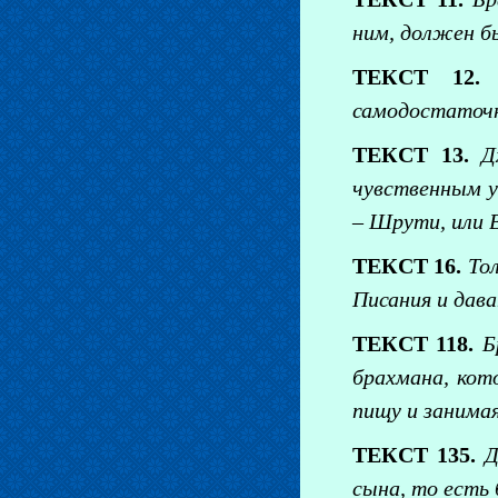
ним, должен бы
ТЕКСТ 12.
самодостаточн
ТЕКСТ 13.
Д
чувственным у
– Шрути, или 
ТЕКСТ 16.
То
Писания и дава
ТЕКСТ 118.
Б
брахмана, кот
пищу и занима
ТЕКСТ 135.
Д
сына, то есть