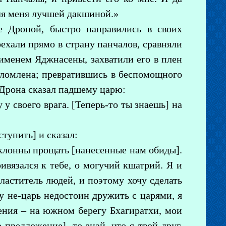
для меня лучшей дакшиной.»
е Дроной, быстро направились в своих
ехали прямо в страну панчалов, сравняли
 именем Яджнасены, захватили его в плен
сломлена; превратившись в беспомощного
, Дрона сказал падшему царю:
 у своего врага. [Теперь-то ты знаешь] на
тупить] и сказал:
склонны прощать [нанесенные нам обиды].
ивязался к тебе, о могучий кшатрий. Я и
ластитель людей, и поэтому хочу сделать
у не-царь недостоин дружить с царями, я
дения – на южном берегу Бхагиратхи, мои
 предложение], то знай, что я твой друг,