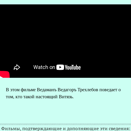
В этом фильме Ведаманъ Ведагоръ Треxлебов поведает о
О
том, кто такой настоящий Витязь.
Р
Фильмы, подтверждающие и дополняющие эти сведения: