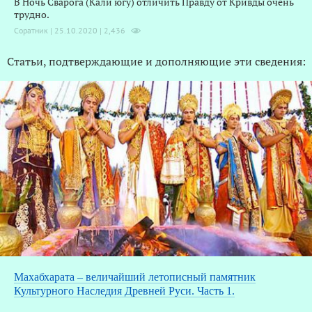
В Ночь Сварога (Кали югу) отличить Правду от Кривды очень
трудно.
Соратник | 25.10.2020 |
2,436
Статьи, подтверждающие и дополняющие эти сведения:
Махабхарата – величайший летописный памятник
Культурного Наследия Древней Руси. Часть 1.