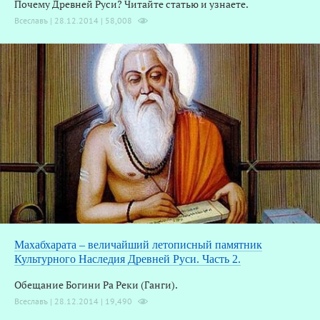
Почему Древней Руси? Читайте статью и узнаете.
А
Всеславъ | 28.12.2014 |
58,008
Д
Махабхарата – величайший летописный памятник
Культурного Наследия Древней Руси. Часть 2.
Обещание Богини Ра Реки (Ганги).
Всеславъ | 28.12.2014 |
19,490