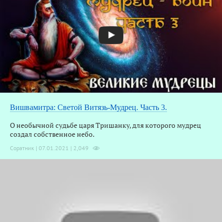
Вишвамитра: Светой Витязь-Мудрец. Часть 3.
О необычной судьбе царя Тришанку, для которого мудрец
создал собственное небо.
Соратник | 07.01.2021 |
2,049
З