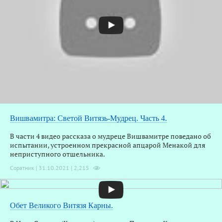
В
Вишвамитра: Светой Витязь-Мудрец. Часть 4.
В части 4 видео рассказа о мудреце Вишвамитре поведано об
испытании, устроенном прекрасной апцарой Менакой для
неприступного отшельника.
Соратник | 31.10.2021 |
2,215
Обет Великого Витязя Карны.