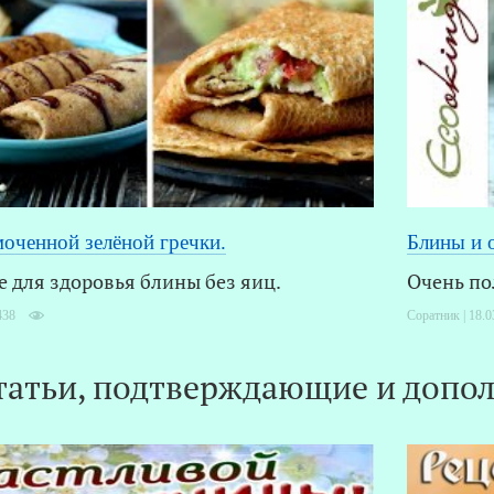
моченной зелёной гречки.
Блины и о
 для здоровья блины без яиц.
Очень по
438
Соратник | 18.0
татьи, подтверждающие и допол