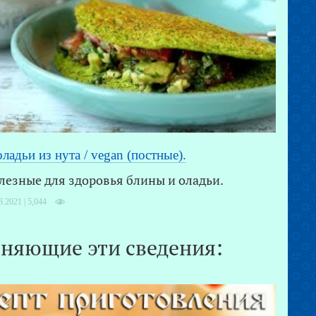
ладьи из нута / vegan (постные).
лезные для здоровья блины и оладьи.
3.2021 |
5,044
няющие эти сведения: