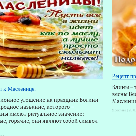
Рецепт пр
Блины – 
 к Масленице.
весны Ве
ционное угощение на праздник Богини
Маслени
ародное название, которого –
Ярослава | 20.0
ины имеют ритуальное значение:
ые, горячие, они являют собой символ