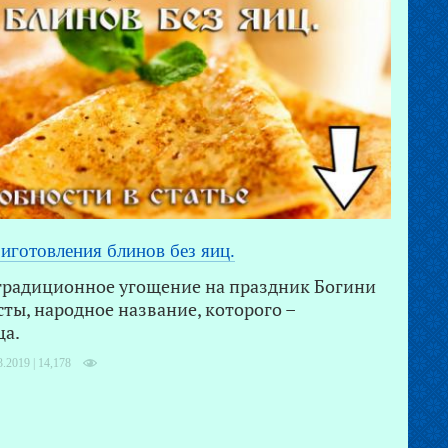
иготовления блинов без яиц.
традиционное угощение на праздник Богини
сты, народное название, которого –
ца.
3.2019 |
14,178