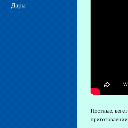
Дары
Постные, вегет
приготовлении 