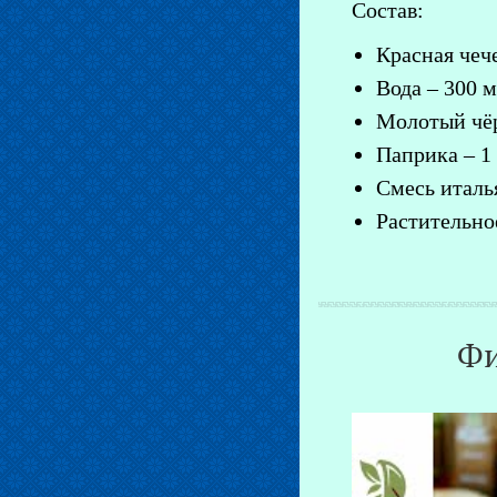
Состав:
Красная чече
Вода – 300 м
Молотый чёр
Паприка – 1 
Смесь италья
Растительно
Фи