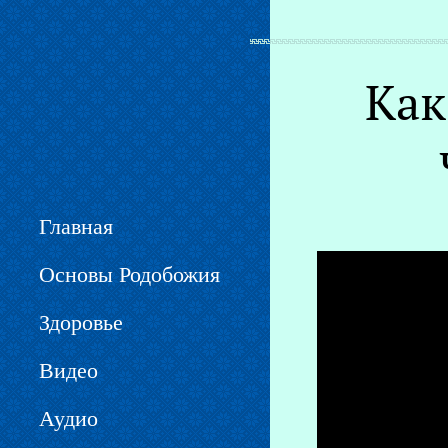
Вы здесь
Как
Главная
Основы Родобожия
Здоровье
Видео
Аудио