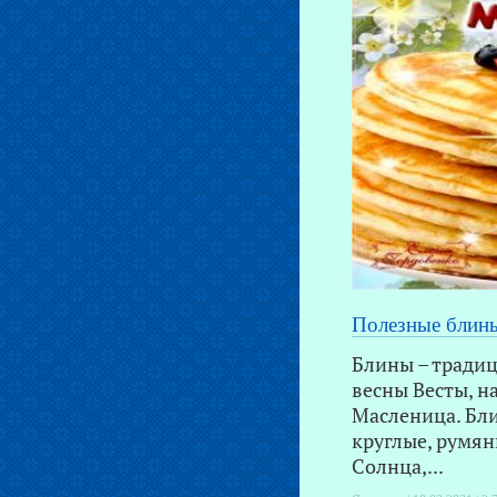
Полезные блины
Блины – тради
весны Весты, н
Масленица. Бл
круглые, румян
Солнца,...