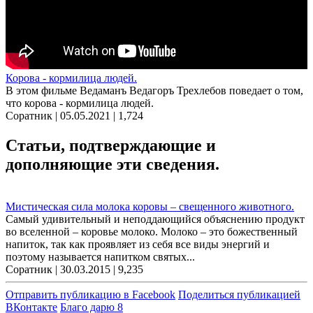
Корова - кормилица людей.
В этом фильме Ведаманъ Ведагоръ Треxлебов поведает о том,
что корова - кормилица людей.
Соратник | 05.05.2021 |
1,724
Статьи, подтверждающие и
дополняющие эти сведения.
Мистическая сила молока коровы – свещенного животного.
Самый удивительный и неподдающийся объяснению продукт
во вселенной – коровье молоко. Молоко – это божественный
напиток, так как проявляет из себя все виды энергий и
поэтому называется напитком святых...
Соратник | 30.03.2015 |
9,235
Отправить публикацию в Facebook
Поделиться публикацией
ВКонтакте
Благо дарю 8