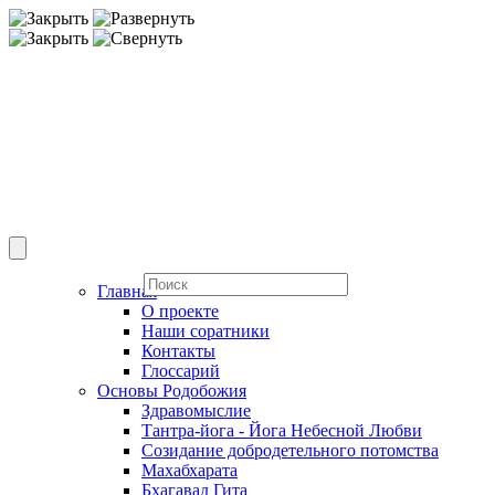
Главная
О проекте
Наши соратники
Контакты
Глоссарий
Основы Родобожия
Здравомыслие
Тантра-йога - Йога Небесной Любви
Созидание добродетельного потомства
Махабхарата
Бхагавад Гита