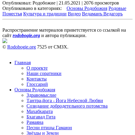
Опубликовал: Родобожие | 21.05.2021 | 2076 просмотров
Опубликовано в категориях:
Основы Родобожия
Родовые
Поместья
Культура и традиции
Видео
Ведаманъ Ведагоръ
Распространение материалов приветствуется со ссылкой на
сайт
rodobogie.org
и автора публикации.
©
Rodobogie.org
7525 от СМЗХ.
Главная
О проекте
Наши соратники
Контакты
Глоссарий
Основы Родобожия
Здравомыслие
Тантра-йога - Йога Небесной Любви
Созидание добродетельного потомства
Махабхарата
Бхагавад Гита
Рамаяна
Песни птицы Гамаюн
Звёзды и Земли