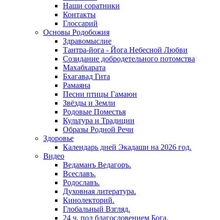
Наши соратники
Контакты
Глоссарий
Основы Родобожия
Здравомыслие
Тантра-йога - Йога Небесной Любви
Созидание добродетельного потомства
Махабхарата
Бхагавад Гита
Рамаяна
Песни птицы Гамаюн
Звёзды и Земли
Родовые Поместья
Культура и Традиции
Образы Родной Речи
Здоровье
Календарь дней Экадаши на 2026 год.
Видео
Ведаманъ Ведагоръ.
Всеславъ.
Родославъ.
Духовная литература.
Кинолекторий.
Глобальный Взгляд.
24 ч. под благословением Бога.