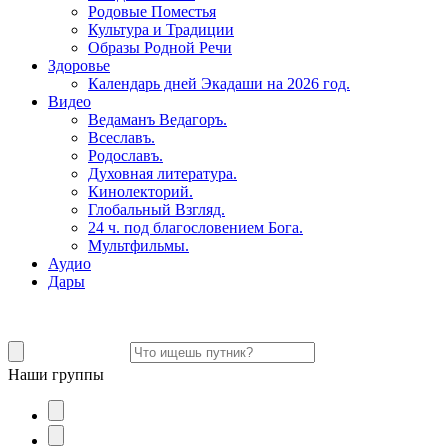
Родовые Поместья
Культура и Традиции
Образы Родной Речи
Здоровье
Календарь дней Экадаши на 2026 год.
Видео
Ведаманъ Ведагоръ.
Всеславъ.
Родославъ.
Духовная литература.
Кинолекторий.
Глобальный Взгляд.
24 ч. под благословением Бога.
Мультфильмы.
Аудио
Дары
Наши группы