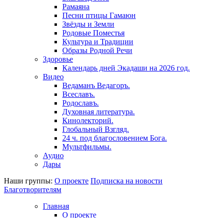
Рамаяна
Песни птицы Гамаюн
Звёзды и Земли
Родовые Поместья
Культура и Традиции
Образы Родной Речи
Здоровье
Календарь дней Экадаши на 2026 год.
Видео
Ведаманъ Ведагоръ.
Всеславъ.
Родославъ.
Духовная литература.
Кинолекторий.
Глобальный Взгляд.
24 ч. под благословением Бога.
Мультфильмы.
Аудио
Дары
Наши группы:
О проекте
Подписка на новости
Благотворителям
Главная
О проекте