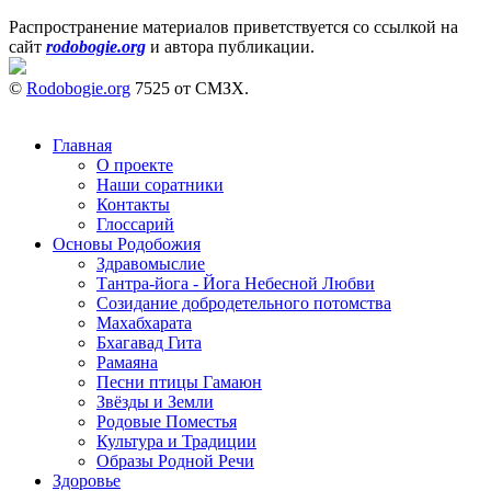
Распространение материалов приветствуется со ссылкой на
сайт
rodobogie.org
и автора публикации.
©
Rodobogie.org
7525 от СМЗХ.
Главная
О проекте
Наши соратники
Контакты
Глоссарий
Основы Родобожия
Здравомыслие
Тантра-йога - Йога Небесной Любви
Созидание добродетельного потомства
Махабхарата
Бхагавад Гита
Рамаяна
Песни птицы Гамаюн
Звёзды и Земли
Родовые Поместья
Культура и Традиции
Образы Родной Речи
Здоровье