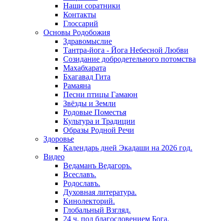
Наши соратники
Контакты
Глоссарий
Основы Родобожия
Здравомыслие
Тантра-йога - Йога Небесной Любви
Созидание добродетельного потомства
Махабхарата
Бхагавад Гита
Рамаяна
Песни птицы Гамаюн
Звёзды и Земли
Родовые Поместья
Культура и Традиции
Образы Родной Речи
Здоровье
Календарь дней Экадаши на 2026 год.
Видео
Ведаманъ Ведагоръ.
Всеславъ.
Родославъ.
Духовная литература.
Кинолекторий.
Глобальный Взгляд.
24 ч. под благословением Бога.