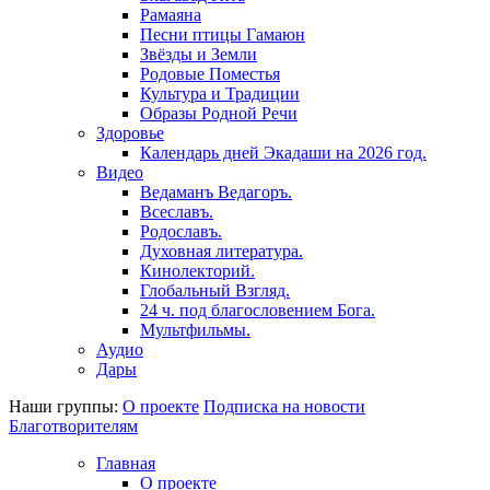
Рамаяна
Песни птицы Гамаюн
Звёзды и Земли
Родовые Поместья
Культура и Традиции
Образы Родной Речи
Здоровье
Календарь дней Экадаши на 2026 год.
Видео
Ведаманъ Ведагоръ.
Всеславъ.
Родославъ.
Духовная литература.
Кинолекторий.
Глобальный Взгляд.
24 ч. под благословением Бога.
Мультфильмы.
Аудио
Дары
Наши группы:
О проекте
Подписка на новости
Благотворителям
Главная
О проекте