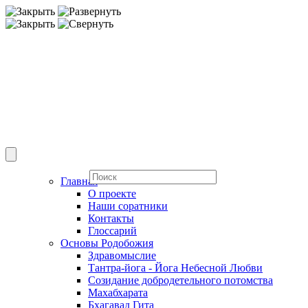
Главная
О проекте
Наши соратники
Контакты
Глоссарий
Основы Родобожия
Здравомыслие
Тантра-йога - Йога Небесной Любви
Созидание добродетельного потомства
Махабхарата
Бхагавад Гита