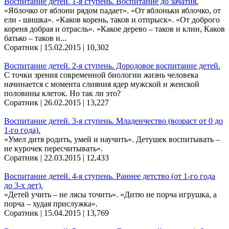
Воспитание детей. 1-я ступень. Воспитание до зачатия.
«Яблочко от яблони рядом падает». «От яблоньки яблочко, от
ели - шишка». «Каков корень, таков и отпрыск». «От доброго
кореня добрая и отрасль». «Какое дерево – таков и клин, Каков
батько – таков и...
Соратник | 15.02.2015 |
10,302
Воспитание детей. 2-я ступень. Дородовое воспитание детей.
С точки зрения современной биологии жизнь человека
начинается с момента слияния ядер мужской и женской
половины клеток. Но так ли это?
Соратник | 26.02.2015 |
13,227
Воспитание детей. 3-я ступень. Младенчество (возраст от 0 до
1-го года).
«Умел дитя родить, умей и научить». Детушек воспитывать –
не курочек пересчитывать».
Соратник | 22.03.2015 |
12,433
Воспитание детей. 4-я ступень. Раннее детство (от 1-го года
до 3-х лет).
«Детей учить – не лясы точить». «Дитю не порча игрушка, а
порча – худая прислужка».
Соратник | 15.04.2015 |
13,769