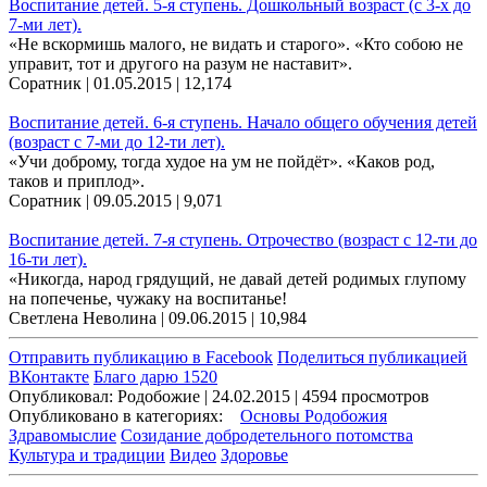
Воспитание детей. 5-я ступень. Дошкольный возраст (с 3-х до
7-ми лет).
«Не вскормишь малого, не видать и старого». «Кто собою не
управит, тот и другого на разум не наставит».
Соратник | 01.05.2015 |
12,174
Воспитание детей. 6-я ступень. Начало общего обучения детей
(возраст с 7-ми до 12-ти лет).
«Учи доброму, тогда худое на ум не пойдёт». «Каков род,
таков и приплод».
Соратник | 09.05.2015 |
9,071
Воспитание детей. 7-я ступень. Отрочество (возраст с 12-ти до
16-ти лет).
«Никогда, народ грядущий, не давай детей родимых глупому
на попеченье, чужаку на воспитанье!
Светлена Неволина | 09.06.2015 |
10,984
Отправить публикацию в Facebook
Поделиться публикацией
ВКонтакте
Благо дарю 1520
Опубликовал: Родобожие | 24.02.2015 | 4594 просмотров
Опубликовано в категориях:
Основы Родобожия
Здравомыслие
Созидание добродетельного потомства
Культура и традиции
Видео
Здоровье