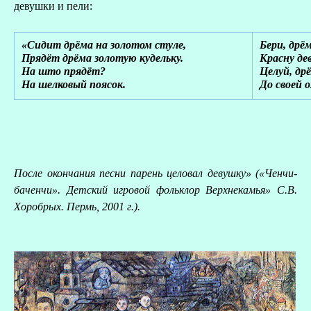
девушки и пели:
«Сидит дрёма на золотом стуле,
Бери, дрём
Прядёт дрёма золотую кудельку.
Красну де
На што прядёт?
Целуй, др
На шелковый поясок.
До своей 
После окончания песни парень целовал девушку» («Ченчи-
баченчи». Детский игровой фольклор Верхнекамья» С.В.
Хоробрых. Пермь, 2001 г.).