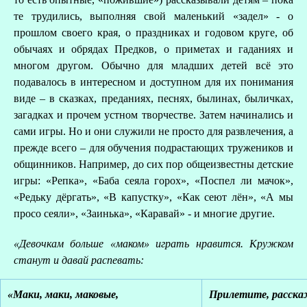
А
те трудились, выполняя свой маленький «задел» - о
прошлом своего края, о праздниках и годовом круге, об
обычаях и обрядах Предков, о приметах и гаданиях и
Д
многом другом. Обычно для младших детей всё это
подавалось в интересном и доступном для их понимания
виде – в сказках, преданиях, песнях, былинах, быличках,
загадках и прочем устном творчестве. Затем начинались и
сами игры. Но и они служили не просто для развлечения, а
прежде всего – для обучения подрастающих тружеников и
общинников. Например, до сих пор общеизвестны детские
игры: «Репка», «Баба сеяла горох», «Поспел ли мачок»,
«Редьку дёргать», «В капустку», «Как сеют лён», «А мы
просо сеяли», «Заинька», «Каравай» - и многие другие.
«Девочкам больше «маком» играть нравится. Кружком
станут и давай распевать:
«Маки, маки, маковые,
Прилетите, расска