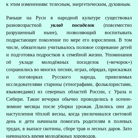
к этим изменениям: телесным, энергетическим, духовным.
Раньше на Руси в народной культуре существовал
разновозрастной
уклад посиделок
(повсеместно
разрушенный ныне), позволяющий воспитывать
подрастающее поколение по мере его взросления. В том
числе, обязательно учитывалось половое созревание детей
и подготовка подростков к семейной жизни. Упоминания
об укладе молодёжных посиделок («вечорок»)
сохранились во многих песнях, играх, обрядах, присказках
и поговорках Русского народа, привозимых
исследователями старины (этнографами, фольклористами,
языковедами) из северных областей России, с Урала и
Сибири. Такие вечорки обычно проводились в осенне-
зимние месяцы после уборки урожая. Длились они до
наступления тёплой весны, когда увеличивался световой
день и дети начинали помогать родителям в полевых
трудах, в выпасе скотины, сборе трав и лесных даров. Зато
начиналось время молодёжных хороводов.