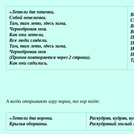
«Летели две птички,
В
Собой невелички.
С
Там, там лето, здесь зима,
В
Чернобровая моя.
В
Как они летели,
П
Все люди глядели.
П
Там, там лето, здесь зима,
Н
Чернобровая моя
Н
(Припев повторяется через 2 строки).
Т
Как они садились,
А когда открывают игру парни, то хор поёт:
«Летели два ворона,
Раскудряв, кудряв, к
Крылья оборваны.
Раскудрявый милый 