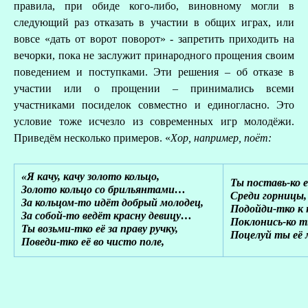
правила, при обиде кого-либо, виновному могли в
следующий раз отказать в участии в общих играх, или
вовсе «дать от ворот поворот» - запретить приходить на
вечорки, пока не заслужит принародного прощения своим
поведением и поступками. Эти решения – об отказе в
участии или о прощении – принимались всеми
участниками посиделок совместно и единогласно. Это
условие тоже исчезло из современных игр молодёжи.
Приведём несколько примеров. «
Хор, например, поёт:
«Я качу, качу золото кольцо,
Ты поставь-ко е
Золото кольцо со брильянтами…
Среди горницы, 
За кольцом-то идёт добрый молодец,
Подойди-тко к 
За собой-то ведёт красну девицу…
Поклонись-ко т
Ты возьми-тко её за праву ручку,
Поцелуй ты её 
Поведи-тко её во чисто поле,