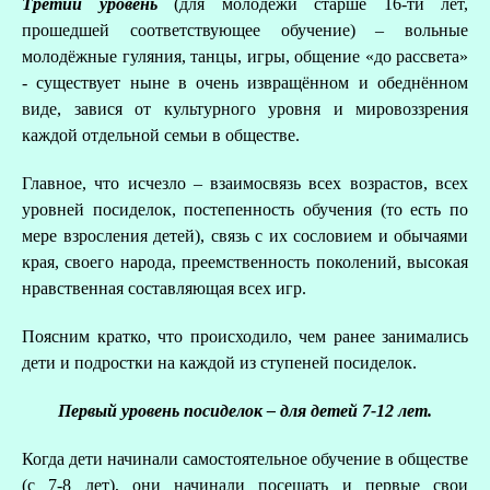
Третий уровень
(для молодёжи старше 16-ти лет,
прошедшей соответствующее обучение) – вольные
молодёжные гуляния, танцы, игры, общение «до рассвета»
- существует ныне в очень извращённом и обеднённом
виде, завися от культурного уровня и мировоззрения
каждой отдельной семьи в обществе.
В
Главное, что исчезло – взаимосвязь всех возрастов, всех
уровней посиделок, постепенность обучения (то есть по
мере взросления детей), связь с их сословием и обычаями
края, своего народа, преемственность поколений, высокая
нравственная составляющая всех игр.
Поясним кратко, что происходило, чем ранее занимались
дети и подростки на каждой из ступеней посиделок.
Первый уровень посиделок – для детей 7-12 лет.
Когда дети начинали самостоятельное обучение в обществе
(с 7-8 лет), они начинали посещать и первые свои