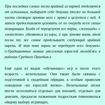
При последних словах песни крайний из парней отделяется
от остальных, выбирает себе девушку (тоже по большей
части стоящую против него с краю) и целуется с ней. А
затем предоставляет целовать её по очереди всем своим
товарищам. Когда её перецелуют все парни, «женишёк» с
«невестою» удаляются из игры, а при запевке вновь этой
песни то же самое проделывает следующий крайний
парень. И так пока парни не переберут всех девушек»
(«Традиционные зимние увеселения взрослой молодёжи
в
районах Среднего Приобья»).
Ещё один из видов «обучающих» игр и песен этого
возраста – величальные. Они также были связаны с
подготовкой к свадебным обрядам, к особым правилам
поведения «во взрослой жизни». Величальные песни
могли исполняться отдельно для юношей, отдельно для
девушек, предлагая названным подросткам повиноваться
общему выбору играющих.