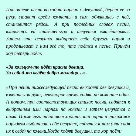
При запеве песни выходит парень с девушкой, берёт её за
руку, ставит среди комнаты и сам, обнявшись с ней,
становится рядом. А при последних словах песни,
кланяется ей «низёшенько» и целуется «милёшенько».
Затем эта девушка выбирает себе другого парня и
проделывает с ним всё то, что поётся в песне. Причём
хор теперь поёт:
«За кольцом-то идёт красна девица,
За собой-то ведёт добра молодца…».
«При пении нижеследующей песни выходят две девушки и,
взявшись за руки, некоторое время ходят по комнате одни.
А потом, при соответствующих стихах песни, садятся к
выбранным ими парням на колени и затем целуются с
ними. После чего начинают ходить эти парни и таким же
порядком выбирают себе девушек, садятся к ним (или садя
их к себе) на колени.Когда ходят девушки, то хор поёт: