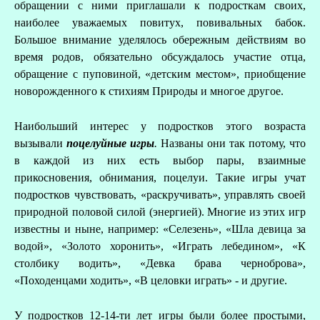
обращении с ними приглашали к подросткам своих,
наиболее уважаемых повитух, повивальных бабок.
Большое внимание уделялось обережным действиям во
время родов, обязательно обсуждалось участие отца,
обращение с пуповиной, «детским местом», приобщение
новорожденного к стихиям Природы и многое другое.
Наибольший интерес у подростков этого возраста
вызывали
поцелуйные игры
.
Названы они так потому, что
в каждой из них есть выбор пары, взаимные
прикосновения, обнимания, поцелуи. Такие игры учат
подростков чувствовать, «раскручивать», управлять своей
природной половой силой (энергией). Многие из этих игр
известны и ныне, например: «Селезень», «Шла девица за
водой», «Золото хоронить», «Играть лебедином», «К
столбику водить», «Девка брава черноброва»,
«Походенцами ходить», «В целовки играть» - и другие.
У подростков 12-14-ти лет игры были более простыми,