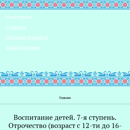
Наши группы:
О проекте
Подписка на новости
Благотворителям
Вы здесь
Главная
Воспитание детей. 7-я ступень.
Г
Отрочество (возраст с 12-ти до 16-