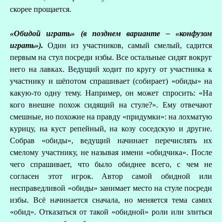
скорее прощается.
«Обидой играть» (в позднем варианте – «конфузом
играть»).
Один из участников, самый смелый, садится
первым на стул посреди избы. Все остальные сидят вокруг
него на лавках. Ведущий ходит по кругу от участника к
участнику и шёпотом спрашивает (собирает) «обиды» на
какую-то одну тему. Например, он может спросить: «На
кого внешне похож сидящий на стуле?». Ему отвечают
смешные, но похожие на правду «придумки»: на лохматую
курицу, на куст репейный, на козу соседскую и другие.
Собрав «обиды», ведущий начинает перечислять их
смелому участнику, не называя имени «обидчика». После
чего спрашивает, что было обиднее всего, с чем не
согласен этот игрок. Автор самой обидной или
несправедливой «обиды» занимает место на стуле посреди
избы. Всё начинается сначала, но меняется тема самих
«обид». Отказаться от такой «обидной» роли или злиться