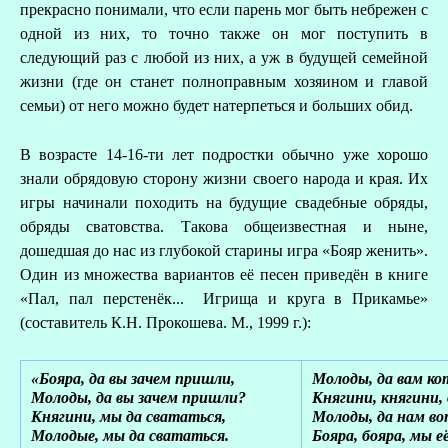
прекрасно понимали, что если парень мог быть небрежен с
одной из них, то точно также он мог поступить в
следующий раз с любой из них, а уж в будущей семейной
жизни (где он станет полноправным хозяином и главой
семьи) от него можно будет натерпеться и больших обид.
В возрасте 14-16-ти лет подростки обычно уже хорошо
знали обрядовую сторону жизни своего народа и края. Их
игры начинали походить на будущие свадебные обряды,
обряды сватовства. Такова общеизвестная и ныне,
дошедшая до нас из глубокой старины игра «Бояр женить».
Один из множества вариантов её песен приведён в книге
«Пал, пал перстенёк... Игрища и круга в Прикамье»
(составитель К.Н. Прокошева. М., 1999 г.):
«Бояра, да вы зачем пришли,
Молоды, да вам к
Молоды, да вы зачем пришли?
Княгини, княгини,
Княгини, мы да свататься,
Молоды, да нам во
Молодые, мы да свататься.
Бояра, бояра, мы е