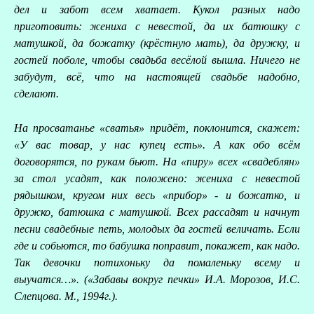
дел и забот всем хватает. Кукол разных надо
приготовить: жениха с невестой, да их батюшку с
матушкой, да божатку (крёстную мать), да дружку, и
гостей поболе, чтобы свадьба весёлой вышла. Ничего не
забудут, всё, что на настоящей свадьбе надобно,
сделают.
На просватанье «сватья» придёт, поклонится, скажет:
«У вас товар, у нас купец есть». А как обо всём
договорятся, по рукам бьют. На «пиру» всех «свадеблян»
за стол усадят, как положено: жениха с невестой
рядышком, кругом них весь «прибор» - и божатко, и
дружко, батюшка с матушкой. Всех рассадят и начнут
песни свадебные петь, молодых да гостей величать. Если
где и собьются, то бабушка поправит, покажет, как надо.
Так девочки потихоньку да помаленьку всему и
выучатся…». («Забавы вокруг печки» И.А. Морозов, И.С.
Слепцова. М., 1994г.).