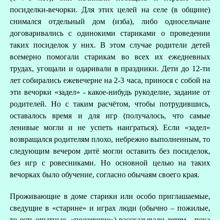
посиделки-вечорки. Для этих целей на селе (в общине)
снимался отдельный дом (изба), либо односельчане
договаривались с одинокими стариками о проведении
таких посиделок у них. В этом случае родители детей
всемерно помогали старикам во всех их ежедневных
трудах, угощали и одаривали в праздники. Дети до 12-ти
лет собирались ежевечерне на 2-3 часа, принося с собой на
эти вечорки «задел» - какое-нибудь рукоделие, задание от
родителей. Но с таким расчётом, чтобы потрудившись,
оставалось время и для игр (получалось, что самые
ленивые могли и не успеть наиграться). Если «задел»
возвращался родителям плохо, небрежно выполненным, то
следующим вечером дитё могли оставить без посиделок,
без игр с ровесниками. Но основной целью на таких
вечорках было обучение, согласно обычаям своего края.
Проживающие в доме старики или особо приглашаемые,
сведущие в «старине» и играх люди (обычно – пожилые,
то есть опытные, «пожившие») рассказывали детям – пока