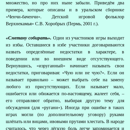
множество, но про них ныне забыли. Приведём два
примера, которые описаны и в уральском сборнике
«Ченчи-баченчи». Детский игровой фольклор
Верхнекамья» С.В. Хоробрых (Пермь, 2001 г.).
«Сметану собирать».
Один из участников игры выходит
из избы. Оставшиеся в избе участники договариваются
назвать определённые недостатки в характере, в
поведении или во внешнем виде отсутствующего.
Вернувшись, «изруганный» начинает называть свои
недостатки, приговаривая: «Чую или не чую?». Если он
называет правильно – может выбрать себе на замену
любого из присутствующих. Если называет мало,
ошибается или обижается по-настоящему, жалеет себя, –
его отправляют обратно, выбирая другую тему для
обсуждения (для «ругани»). Иногда при ошибке в таких
играх могли (по дополнительному уговору) руками
шлёпать или вицами, ивовыми прутами хлестать. В народе
считалось, что через лёгкую боль легче запоминается и