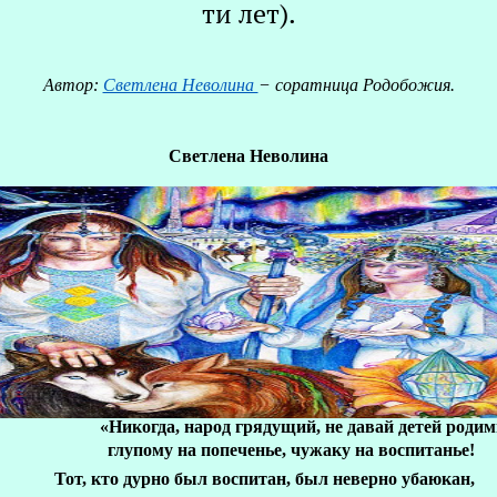
ти лет).
Автор:
Светлена Неволина
− соратница Родобожия.
Светлена Неволина
О
Р
«Никогда, народ грядущий, не давай детей роди
глупому на попеченье, чужаку на воспитанье!
Тот, кто дурно был воспитан, был неверно убаюкан,