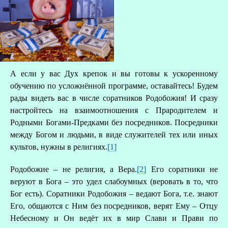
А если у вас Дух крепок и вы готовы к ускоренному
обучению по усложнённой программе, оставайтесь! Будем
рады видеть вас в числе соратников Родобожия! И сразу
настройтесь на взаимоотношения с Прародителем и
Родными Богами-Предками без посредников. Посредники
между Богом и людьми, в виде служителей тех или иных
культов, нужны в религиях.
[1]
Родобожие – не религия, а Вера.
[2]
Его соратники не
веруют в Бога – это удел слабоумных (веровать в то, что
Бог есть). Соратники Родобожия – ведают Бога, т.е. знают
Его, общаются с Ним без посредников, верят Ему – Отцу
Небесному и Он ведёт их в мир Слави и Прави по