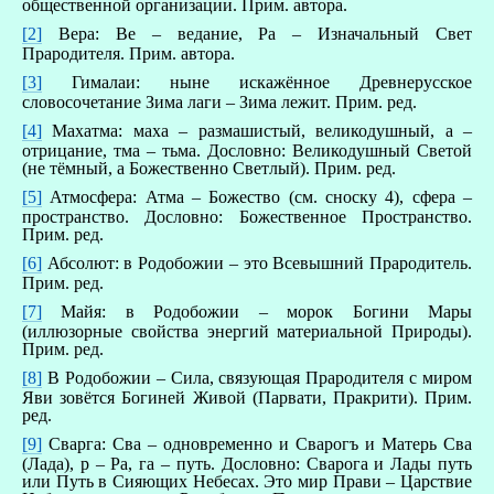
общественной организации. Прим. автора.
[2]
Вера: Ве – ведание, Ра – Изначальный Свет
Прародителя. Прим. автора.
[3]
Гималаи: ныне искажённое Древнерусское
словосочетание Зима лаги – Зима лежит. Прим. ред.
[4]
Махатма: маха – размашистый, великодушный, а –
отрицание, тма – тьма. Дословно: Великодушный Светой
(не тёмный, а Божественно Светлый). Прим. ред.
[5]
Атмосфера: Атма – Божество (см. сноску 4), сфера –
пространство. Дословно: Божественное Пространство.
Прим. ред.
[6]
Абсолют: в Родобожии – это Всевышний Прародитель.
Прим. ред.
[7]
Майя: в Родобожии – морок Богини Мары
(иллюзорные свойства энергий материальной Природы).
Прим. ред.
[8]
В Родобожии – Сила, связующая Прародителя с миром
Яви зовётся Богиней Живой (Парвати, Пракрити). Прим.
ред.
[9]
Сварга: Сва – одновременно и Сварогъ и Матерь Сва
(Лада), р – Ра, га – путь. Дословно: Сварога и Лады путь
или Путь в Сияющих Небесах. Это мир Прави – Царствие