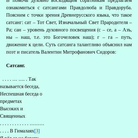
В помочь духовно восходящим соратникам предлагаем
ознакомиться с сатсангами Правдолюба и Правдоруба.
Поясним с точки зрения Древнерусского языка, что такое
сатсанг: сат – Тот Свет, Изначальный Свет Прародителя –
Ра; сан – уровень духовного посвещения (с – се, а – Азъ,
ны – наш, т.е. это Богочеловек наш); г – га – путь,
движение к цели. Суть сатсанга талантливо объяснил нам
поэт и писатель Валентин Митрофанович Сидоров:
Сатсанг.
. . . . … …. . Так
называется беседа,
Неспешная беседа о
предметах
Высоких и
Священных
. . . . . . . . . . . . ………
. . . . В Гималаях
[3]