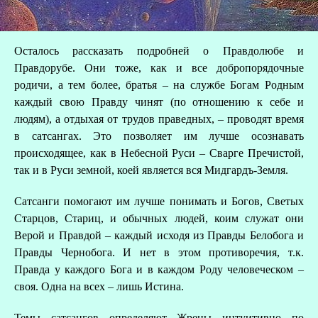
Осталось рассказать подробней о Правдолюбе и
Правдорубе. Они тоже, как и все добропорядочные
родичи, а тем более, братья – на службе Богам Родным
каждый свою Правду чинят (по отношению к себе и
людям), а отдыхая от трудов праведных, – проводят время
в сатсангах. Это позволяет им лучше осознавать
происходящее, как в Небесной Руси – Сварге Пречистой,
так и в Руси земной, коей является вся Мидгардъ-Земля.
Сатсанги помогают им лучше понимать и Богов, Светых
Старцов, Стариц, и обычных людей, коим служат они
Верой и Правдой – каждый исходя из Правды Белобога и
Правды Чернобога. И нет в этом противоречия, т.к.
Правда у каждого Бога и в каждом Роду человеческом –
своя. Одна на всех – лишь Истина.
Темы сатсангов определяют Жрецы интуитивно по