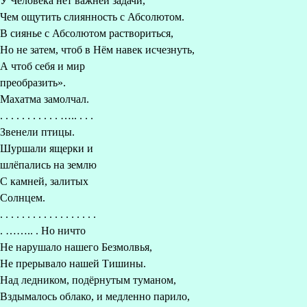
У Человека нет важней задачи,
Чем ощутить слиянность с Абсолютом.
В сиянье с Абсолютом раствориться,
Но не затем, чтоб в Нём навек исчезнуть,
А чтоб себя и мир
преобразить».
Махатма замолчал.
. . . . . . . . . . . ….. . . .
Звенели птицы.
Шуршали ящерки и
шлёпались на землю
С камней, залитых
Солнцем.
. . . . . . . . . . . . . . . . . .
. …….. . Но ничто
Не нарушало нашего Безмолвья,
Не прерывало нашей Тишины.
Над ледником, подёрнутым туманом,
Вздымалось облако, и медленно парило,