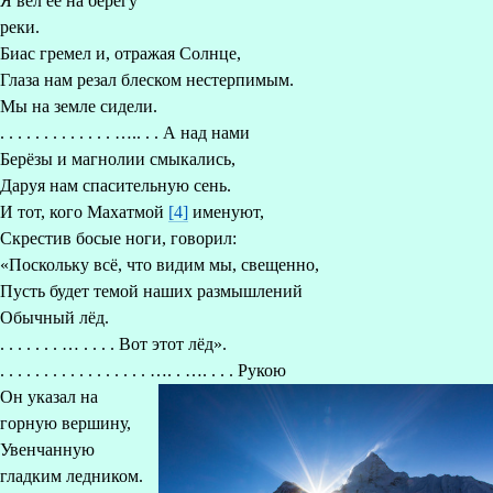
Я вёл ее на берегу
реки.
Биас гремел и, отражая Солнце,
Глаза нам резал блеском нестерпимым.
Мы на земле сидели.
. . . . . . . . . . . . . ….. . . А над нами
Берёзы и магнолии смыкались,
Даруя нам спасительную сень.
И тот, кого Махатмой
[4]
именуют,
Скрестив босые ноги, говорил:
«Поскольку всё, что видим мы, свещенно,
Пусть будет темой наших размышлений
Обычный лёд.
. . . . . . . … . . . . Вот этот лёд».
. . . . . . . . . . . . . . . . . …. . …. . . . Рукою
Он указал на
горную вершину,
Увенчанную
гладким ледником.