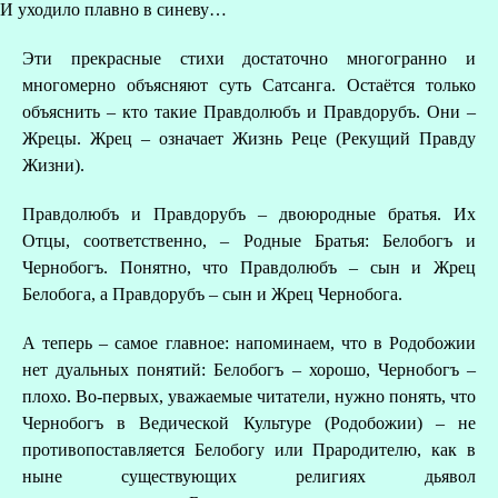
И уходило плавно в синеву…
Эти прекрасные стихи достаточно многогранно и
многомерно объясняют суть Сатсанга. Остаётся только
объяснить – кто такие Правдолюбъ и Правдорубъ. Они –
Жрецы. Жрец – означает Жизнь Реце (Рекущий Правду
Жизни).
Правдолюбъ и Правдорубъ – двоюродные братья. Их
Отцы, соответственно, – Родные Братья: Белобогъ и
Чернобогъ. Понятно, что Правдолюбъ – сын и Жрец
Белобога, а Правдорубъ – сын и Жрец Чернобога.
А теперь – самое главное: напоминаем, что в Родобожии
нет дуальных понятий: Белобогъ – хорошо, Чернобогъ –
плохо. Во-первых, уважаемые читатели, нужно понять, что
Чернобогъ в Ведической Культуре (Родобожии) – не
противопоставляется Белобогу или Прародителю, как в
ныне существующих религиях дьявол