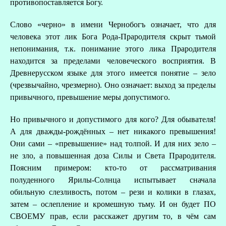
противопоставляется Богу.
Слово «черно» в имени Чернобогъ означает, что для
человека этот лик Бога Рода-Прародителя скрыт тьмой
непонимания, т.к. понимание этого лика Прародителя
находится за пределами человеческого восприятия. В
Древнерусском языке для этого имеется понятие – зело
(чрезвычайно, чрезмерно). Оно означает: выход за пределы
привычного, превышение меры допустимого.
Но привычного и допустимого для кого? Для обывателя!
А для дважды-рождённых – нет никакого превышения!
Они сами – «превышение» над толпой. И для них зело –
не зло, а повышенная доза Силы и Света Прародителя.
Поясним примером: кто-то от рассматривания
полуденного Ярилы-Солнца испытывает сначала
обильную слезливость, потом – рези и колики в глазах,
затем – ослепление и кромешную тьму. И он будет ПО
СВОЕМУ прав, если расскажет другим то, в чём сам