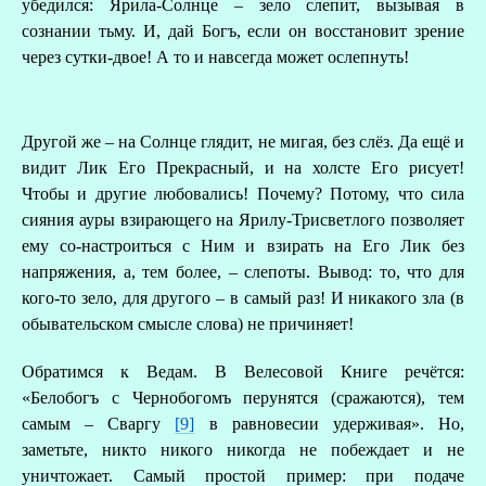
убедился: Ярила-Солнце – зело слепит, вызывая в
сознании тьму. И, дай Богъ, если он восстановит зрение
через сутки-двое! А то и навсегда может ослепнуть!
Другой же – на Солнце глядит, не мигая, без слёз. Да ещё и
видит Лик Его Прекрасный, и на холсте Его рисует!
Чтобы и другие любовались! Почему? Потому, что сила
сияния ауры взирающего на Ярилу-Трисветлого позволяет
ему со-настроиться с Ним и взирать на Его Лик без
напряжения, а, тем более, – слепоты. Вывод: то, что для
кого-то зело, для другого – в самый раз! И никакого зла (в
обывательском смысле слова) не причиняет!
Обратимся к Ведам. В Велесовой Книге речётся:
«Белобогъ с Чернобогомъ перунятся (сражаются), тем
самым – Сваргу
[9]
в равновесии удерживая». Но,
заметьте, никто никого никогда не побеждает и не
уничтожает. Самый простой пример: при подаче