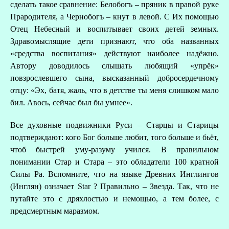
сделать такое сравнение: Белобогъ – пряник в правой руке
Прародителя, а Чернобогъ – кнут в левой. С Их помощью
Отец Небесный и воспитывает своих детей земных.
Здравомыслящие дети признают, что оба названных
«средства воспитания» действуют наиболее надёжно.
Автору доводилось слышать любящий «упрёк»
повзрослевшего сына, высказанный добросердечному
отцу: «Эх, батя, жаль, что в детстве ты меня слишком мало
бил. Авось, сейчас был бы умнее».
Все духовные подвижники Руси – Старцы и Старицы
подтверждают: кого Бог больше любит, того больше и бьёт,
чтоб быстрей уму-разуму учился. В правильном
понимании Стар и Стара – это обладатели 100 кратной
Силы Ра. Вспомните, что на языке Древних Инглингов
(Инглян) означает Star ? Правильно – Звезда. Так, что не
путайте это с дряхлостью и немощью, а тем более, с
предсмертным маразмом.