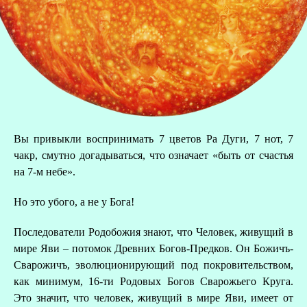
В
Вы привыкли воспринимать 7 цветов Ра Дуги, 7 нот, 7
чакр, смутно догадываться, что означает «быть от счастья
на 7-м небе».
Но это убого, а не у Бога!
Последователи Родобожия знают, что Человек, живущий в
мире Яви – потомок Древних Богов-Предков. Он Божичъ-
Сварожичъ, эволюционирующий под покровительством,
как минимум, 16-ти Родовых Богов Сварожьего Круга.
Это значит, что человек, живущий в мире Яви, имеет от