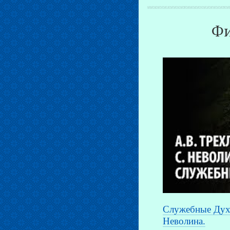
Фи
Служебные Духи
Неволина.