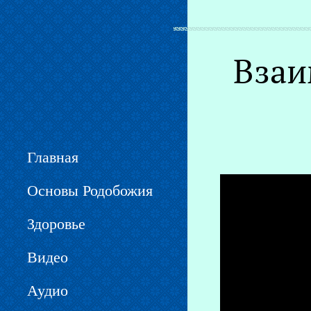
Вы здесь
Взаи
Главная
Основы Родобожия
Здоровье
Видео
Аудио