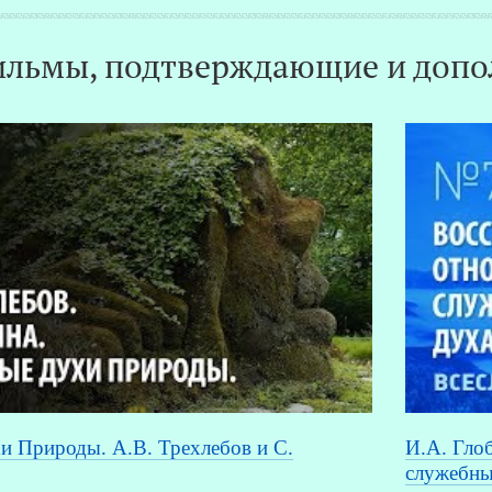
льмы, подтверждающие и допо
 Природы. А.В. Трехлебов и С.
И.А. Глоб
служебны