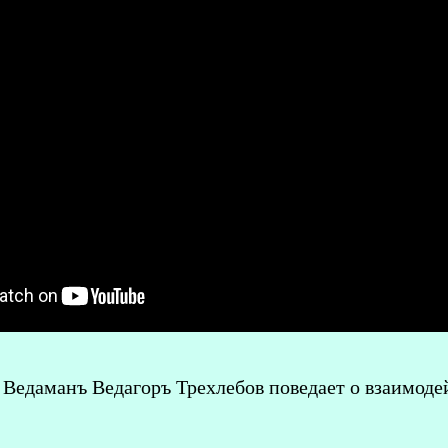
 Ведаманъ Ведагоръ Треxлебов поведает о взаимод