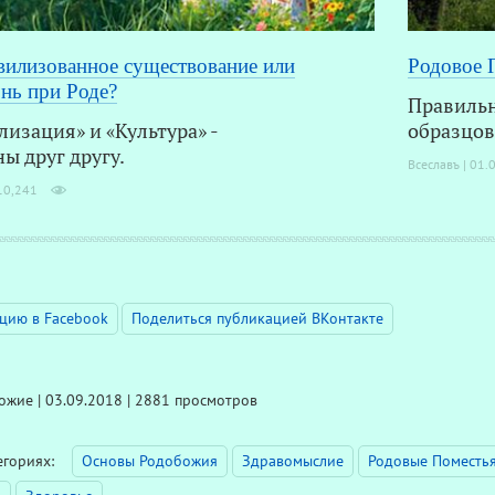
вилизованное существование или
Родовое 
нь при Роде?
Правильн
изация» и «Культура» -
образцов
ы друг другу.
Всеславъ | 01.
10,241
цию в Facebook
Поделиться публикацией ВКонтакте
жие | 03.09.2018 | 2881 просмотров
тегориях:
Основы Родобожия
Здравомыслие
Родовые Поместь