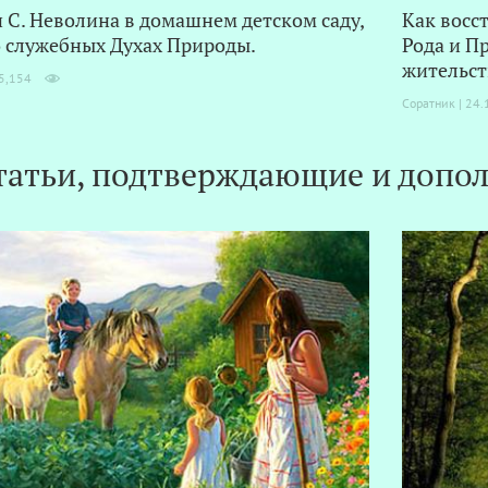
и С. Неволина в домашнем детском саду,
Как восс
о служебных Духах Природы.
Рода и П
жительст
5,154
Соратник | 24.
татьи, подтверждающие и допол