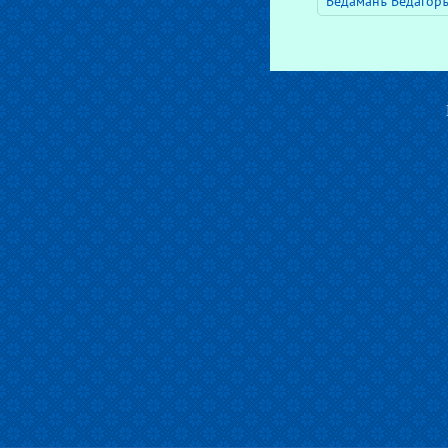
Ведаманъ Ведагор