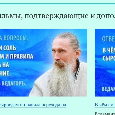
льмы, подтверждающие и допо
сыроедам и правила перехода на
В чём см
Ведаманъ