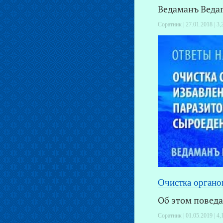
Ведаманъ Ведаг
Соратник | 27.01.2018 |
3,
Очистка органов
Об этом поведа
Соратник | 01.05.2019 |
4,