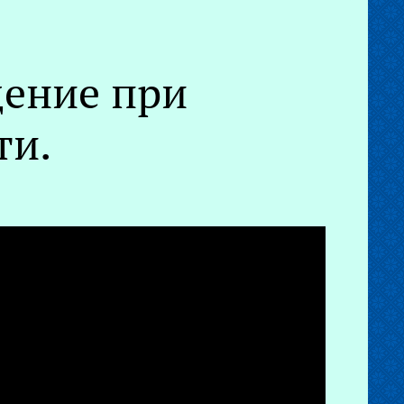
дение при
ти.