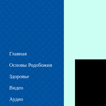
Вы здесь
Главная
Основы Родобожия
Здоровье
Видео
Аудио