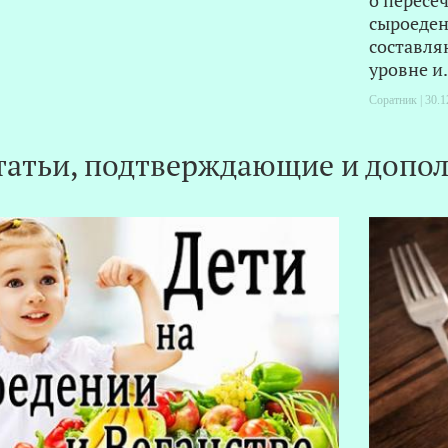
о пересе
сыроеден
составля
уровне и.
Соратник | 30.1
татьи, подтверждающие и допол