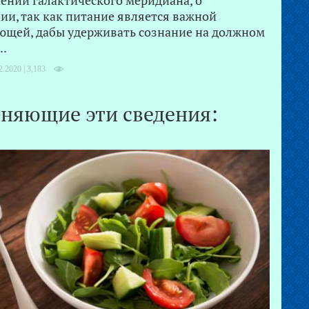
чении галактического меридиана, о
ии, так как питание является важной
ющей, дабы удерживать сознание на должном
..
2.2020 |
3,183
няющие эти сведения: