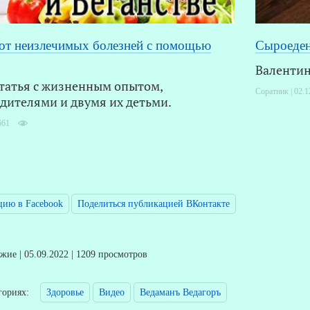
 от неизлечимых болезней с помощью
Сыроеден
Валентин
татья с жизненным опытом,
Соратник | 02.1
дителями и двумя их детьми.
661
цию в Facebook
Поделиться публикацией ВКонтакте
ие | 05.09.2022 | 1209 просмотров
егориях:
Здоровье
Видео
Ведаманъ Ведагоръ