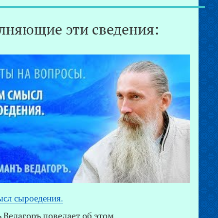
лняющие эти сведения:
ысл сыроедения.
 Ведагоръ поведает об этом.