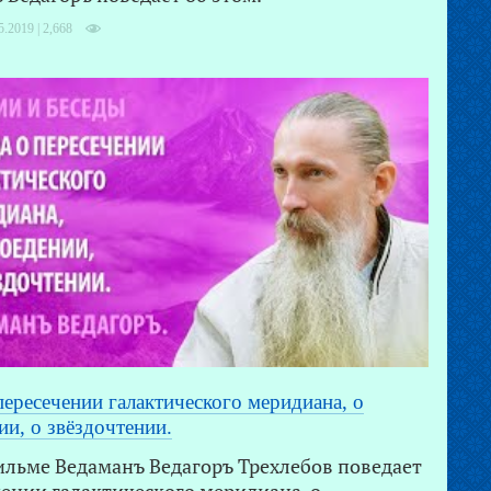
5.2019 |
2,668
пересечении галактического меридиана, о
и, о звёздочтении.
ильме Ведаманъ Ведагоръ Треxлебов поведает