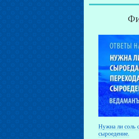
Фи
Нужна ли соль 
сыроедение.