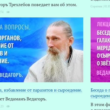
оръ Треxлебов поведает вам об этом.
Соратник | 01.0
274
, избавление от паразитов и сыроедение.
Беседа о 
сыроедени
ет Ведаманъ Ведагоръ.
В этом ф
123