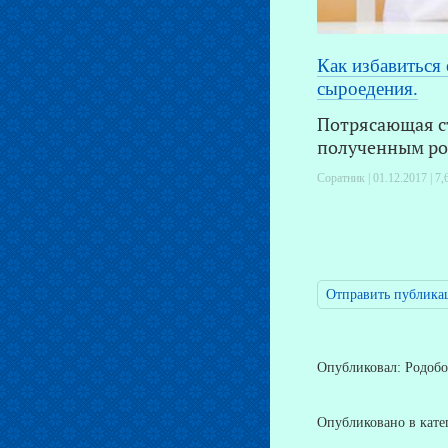
Как избавиться
сыроедения.
Потрясающая с
полученным ро
Соратник | 01.12.2017 |
7,
Отправить публика
Опубликовал: Родобож
Опубликовано в кат