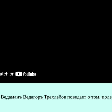
Ведаманъ Ведагоръ Треxлебов поведает о том, пол