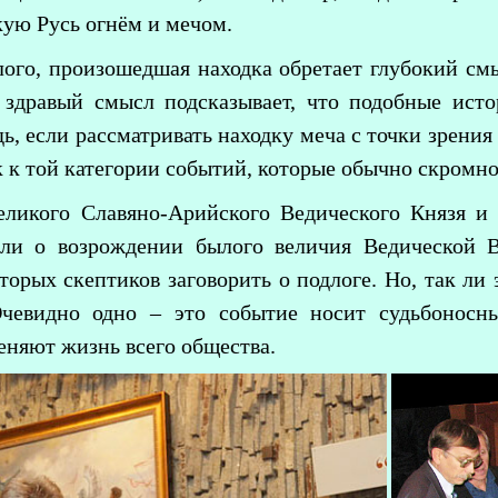
кую Русь огнём и мечом.
ого, произошедшая находка обретает глубокий смы
 здравый смысл подсказывает, что подобные исто
дь, если рассматривать находку меча с точки зрения
к к той категории событий, которые обычно скромн
ликого Славяно-Арийского Ведического Князя и п
или о возрождении былого величия Ведической 
торых скептиков заговорить о подлоге. Но, так ли
Очевидно одно – это событие носит судьбоносны
еняют жизнь всего общества.