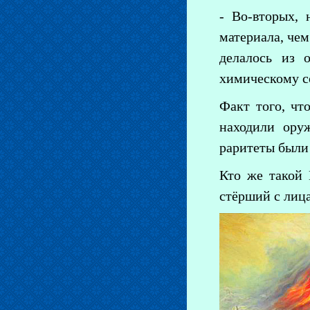
- Во-вторых, 
материала, чем
делалось из 
химическому со
Факт того, чт
находили ору
раритеты были
Кто же такой 
стёрший с лица