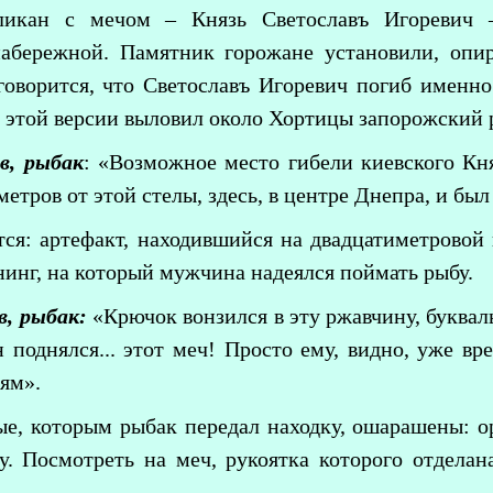
ликан с мечом – Князь Светославъ Игоревич 
абережной. Памятник горожане установили, опи
 говорится, что Светославъ Игоревич погиб именн
 этой версии выловил около Хортицы запорожский 
в, рыбак
: «Возможное место гибели киевского Кня
метров от этой стелы, здесь, в центре Днепра, и был 
тся: артефакт, находившийся на двадцатиметровой
инг, на который мужчина надеялся поймать рыбу.
в, рыбак:
«Крючок вонзился в эту ржавчину, буквал
н поднялся... этот меч! Просто ему, видно, уже в
ям».
е, которым рыбак передал находку, ошарашены: о
у. Посмотреть на меч, рукоятка которого отделан