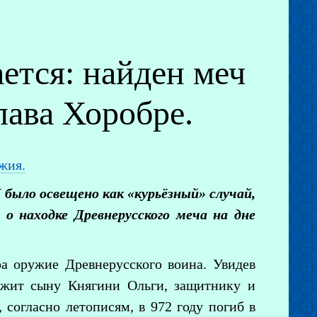
ется: найден меч
лава Хоробре.
жия.
было освещено как «курьёзный» случай,
о находке Древнерусского меча на дне
а оружие Древнерусского воина. Увидев
длежит сыну Княгини Ольги, защитнику и
 согласно летописям, в 972 году погиб в