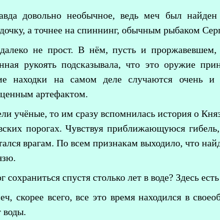
авда довольно необычное, ведь меч был найден
удочку, а точнее на спиннинг, обычным рыбаком Се
далеко не прост. В нём, пусть и проржавевшем,
нная рукоять подсказывала, что это оружие при
кие находки на самом деле случаются очень и 
 ценным артефактом.
ели учёные, то им сразу вспомнилась история о Кня
вских порогах. Чувствуя приближающуюся гибель,
тался врагам. По всем признакам выходило, что на
язю.
г сохраниться спустя столько лет в воде? Здесь ест
еч, скорее всего, все это время находился в свое
 воды.