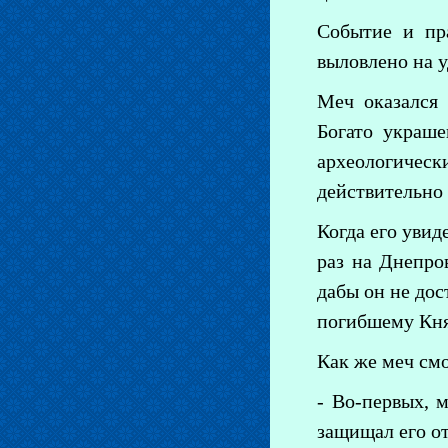
Событие и пр
выловлено на 
Меч оказался 
Богато украше
археологичес
действительно
Когда его увид
раз на Днепро
дабы он не дос
погибшему Кн
Как же меч смо
- Во-первых, м
защищал его от