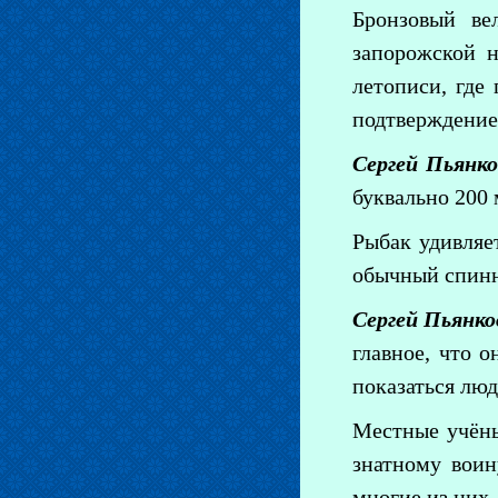
Бронзовый ве
запорожской н
летописи, где
подтверждение
Сергей Пьянко
буквально 200 
Рыбак удивляе
обычный спинн
Сергей Пьянко
главное, что о
показаться люд
Местные учёны
знатному воин
многие из них.