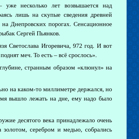
– уже несколько лет возвышается над
раясь лишь на скупые сведения древней
о на Днепровских порогах. Сенсационное
рыбак Сергей Пьянков.
зя Светослава Игоревича, 972 год. И вот
поднят меч. То есть – всё срослось».
 глубине, странным образом «клюнул» на
ьно на каком-то миллиметре держался, но
ремя вышло лежать на дне, ему надо было
ружие десятого века принадлежало очень
а золотом, серебром и медью, собрались