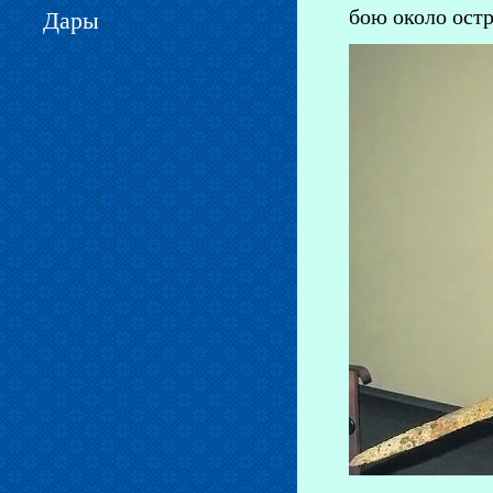
бою около остр
Дары