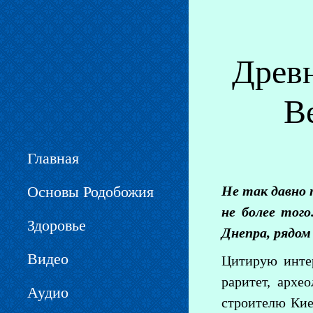
Вы здесь
Древн
В
Главная
Основы Родобожия
Не так давно 
не более тог
Здоровье
Днепра, рядом
Видео
Цитирую интер
раритет, архе
Аудио
строителю Кие