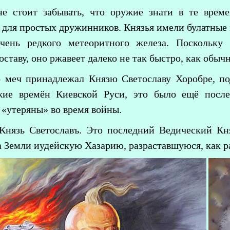
не стоит забывать, что оружие знати в те врем
 для простых дружинников. Князья имели булатные 
очень редкого метеоритного железа. Поскольку
ставу, оно ржавеет далеко не так быстро, как обычн
о меч принадлежал Князю Светославу Хоробре, по
жие времён Киевской Руси, это было ещё после 
 «утеряны» во время войны.
Князь Светославъ. Это последний Ведический Кня
 Земли иудейскую Хазарию, разраставшуюся, как ра