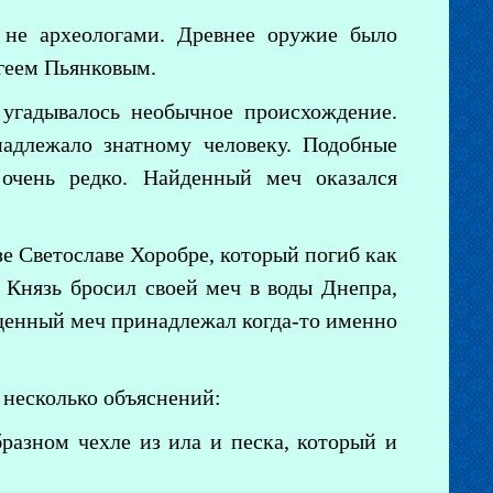
 не археологами. Древнее оружие было
ргеем Пьянковым.
 угадывалось необычное происхождение.
надлежало знатному человеку. Подобные
очень редко. Найденный меч оказался
зе Светославе Хоробре, который погиб как
 Князь бросил своей меч в воды Днепра,
йденный меч принадлежал когда-то именно
ь несколько объяснений:
образном чехле из ила и песка, который и