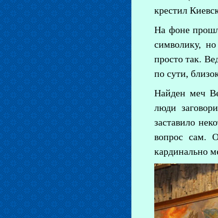
крестил Киевс
На фоне прошл
символику, но
просто так. Ве
по сути, близо
Найден меч Ве
люди заговор
заставило неко
вопрос сам. 
кардинально м