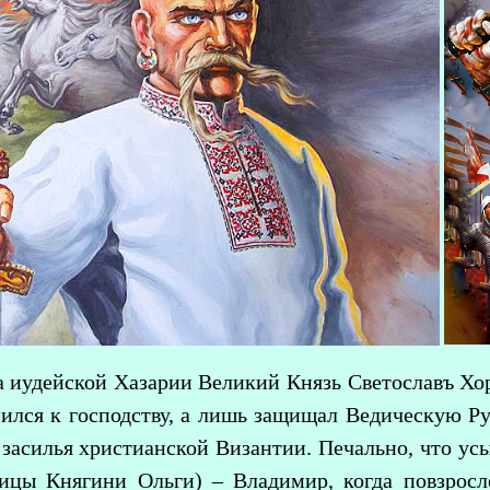
а иудейской Хазарии Великий Князь Светославъ Хор
мился к господству, а лишь защищал Ведическую Р
 засилья христианской Византии. Печально, что у
цы Княгини Ольги) – Владимир, когда повзросле