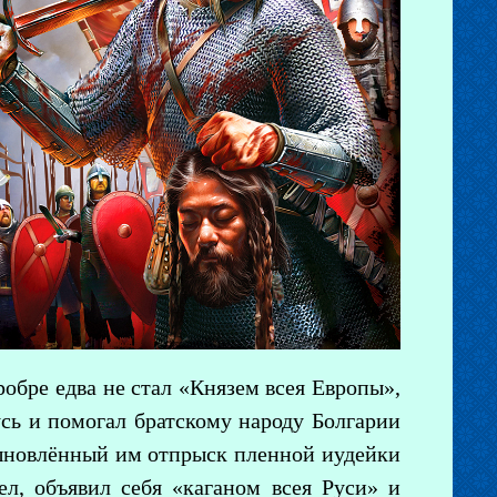
обре едва не стал «Князем всея Европы»,
усь и помогал братскому народу Болгарии
сыновлённый им отпрыск пленной иудейки
л, объявил себя «каганом всея Руси» и