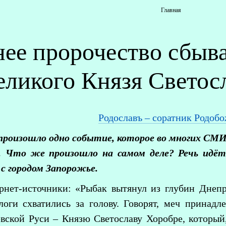
Главная
ее пророчество сбыва
еликого Князя Светос
Родославъ – соратник Родобо
произошло одно событие, которое во многих СМИ 
о. Что же произошло на самом деле? Речь идёт 
 с городом Запорожье.
нет-источники: «Рыбак вытянул из глубин Днепр
ологи схватились за голову. Говорят, меч прина
вской Руси – Князю Светославу Хоробре, который,