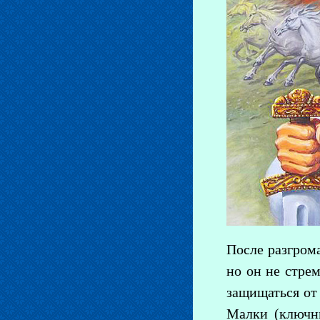
После разгром
но он не стре
защищаться от
Малки (ключни