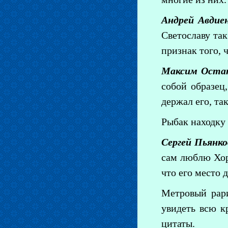
Андрей Авдие
Светославу так
признак того, 
Максим Остап
собой образец
держал его, так
Рыбак находку 
Сергей Пьянко
сам люблю Хорт
что его место 
Метровый рари
увидеть всю к
цитаты.