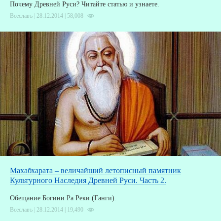
Почему Древней Руси? Читайте статью и узнаете.
Всеславъ | 28.12.2014 |
58,008
З
Махабхарата – величайший летописный памятник
Культурного Наследия Древней Руси. Часть 2.
Обещание Богини Ра Реки (Ганги).
Всеславъ | 28.12.2014 |
19,490