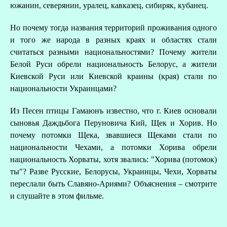
южанин, северянин, уралец, кавказец, сибиряк, кубанец.
Но почему тогда названия территорий проживания одного
и того же народа в разных краях и областях стали
считаться разными национальностями? Почему жители
Белой Руси обрели национальность Белорус, а жители
Киевской Руси или Киевской краины (края) стали по
национальности Украинцами?
Из Песен птицы Гамаюнъ известно, что г. Киев основали
сыновья Даждьбога Перуновича Кий, Щек и Хорив. Но
почему потомки Щека, звавшиеся Щеками стали по
национальности Чехами, а потомки Хорива обрели
национальность Хорваты, хотя звались: "Хорива (потомок)
ты"? Разве Русские, Белорусы, Украинцы, Чехи, Хорваты
переслали быть Славяно-Ариями? Объяснения – смотрите
и слушайте в этом фильме.