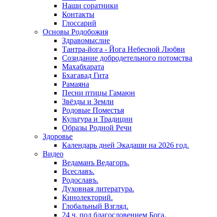
Наши соратники
Контакты
Глоссарий
Основы Родобожия
Здравомыслие
Тантра-йога - Йога Небесной Любви
Созидание добродетельного потомства
Махабхарата
Бхагавад Гита
Рамаяна
Песни птицы Гамаюн
Звёзды и Земли
Родовые Поместья
Культура и Традиции
Образы Родной Речи
Здоровье
Календарь дней Экадаши на 2026 год.
Видео
Ведаманъ Ведагоръ.
Всеславъ.
Родославъ.
Духовная литература.
Кинолекторий.
Глобальный Взгляд.
24 ч. под благословением Бога.