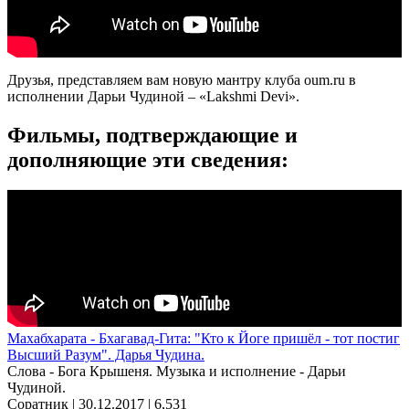
Друзья, представляем вам новую мантру клуба oum.ru в
исполнении Дарьи Чудиной – «Lakshmi Devi».
Фильмы, подтверждающие и
дополняющие эти сведения:
Махабхарата - Бхагавад-Гита: "Кто к Йоге пришёл - тот постиг
Высший Разум". Дарья Чудина.
Слова - Бога Крышеня. Музыка и исполнение - Дарьи
Чудиной.
Соратник | 30.12.2017 |
6,531