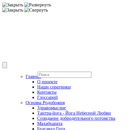
Главная
О проекте
Наши соратники
Контакты
Глоссарий
Основы Родобожия
Здравомыслие
Тантра-йога - Йога Небесной Любви
Созидание добродетельного потомства
Махабхарата
Бхагавад Гита