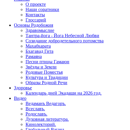
О проекте
Наши соратники
Контакты
Глоссарий
Основы Родобожия
Здравомыслие
Тантра-йога - Йога Небесной Любви
Созидание добродетельного потомства
Махабхарата
Бхагавад Гита
Рамаяна
Песни птицы Гамаюн
Звёзды и Земли
Родовые Поместья
Культура и Традиции
Образы Родной Речи
Здоровье
Календарь дней Экадаши на 2026 год.
Видео
Ведаманъ Ведагоръ.
Всеславъ.
Родославъ.
Духовная литература.
Кинолекторий.
Глобальный Взгляд.