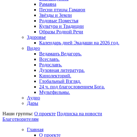
Рамаяна
Песни птицы Гамаюн
Звёзды и Земли
Родовые Поместья
Культура и Традиции
Образы Родной Речи
Здоровье
Календарь дней Экадаши на 2026 год.
Видео
Ведаманъ Ведагоръ.
Всеславъ.
Родославъ.
Духовная литература.
Кинолекторий.
Глобальный Взгляд.
24 ч. под благословением Бога.
Мультфильмы.
Аудио
Дары
Наши группы:
О проекте
Подписка на новости
Благотворителям
Главная
О проекте