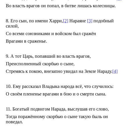
Во власть врагов он попал, в битве лишась колесницы.
8. Его сын, по имени Харри,
[2]
Нараяне
[3]
подобный
силой,
Со всеми союзниками и войском был сражён
Врагами в сраженье.
9. А тот Царь, попавший во власть врагов,
Преисполненный скорбью о сыне,
Стремясь к покою, внезапно увидал на Земле Нараду.
[4]
10. Ему рассказал Владыка народа всё, что случилось:
О своём плененье врагами в бою и о смерти сына.
11. Богатый подвигом Нарада, выслушав его слово,
Тогда поражённому скорбью о сыне такую быль он
поведал.