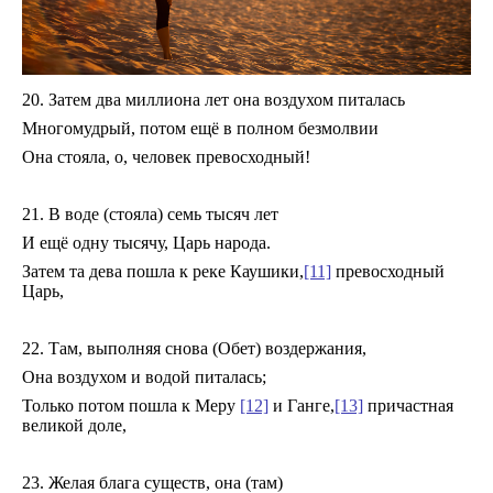
20. Затем два миллиона лет она воздухом питалась
Многомудрый, потом ещё в полном безмолвии
Она стояла, о, человек превосходный!
21. В воде (стояла) семь тысяч лет
И ещё одну тысячу, Царь народа.
Затем та дева пошла к реке Каушики,
[11]
превосходный
Царь,
22. Там, выполняя снова (Обет) воздержания,
Она воздухом и водой питалась;
Только потом пошла к Меру
[12]
и Ганге,
[13]
причастная
великой доле,
23. Желая блага существ, она (там)