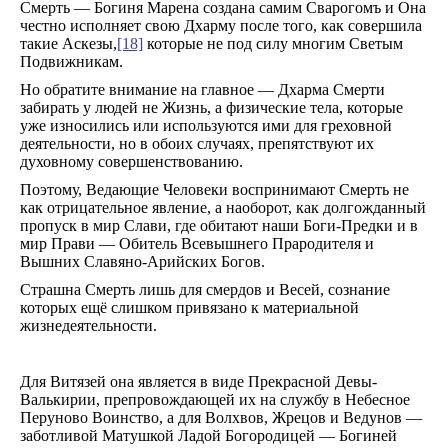
Смерть — Богиня Марена создана самим Сварогомъ и Она
честно исполняет свою Дхарму после того, как совершила
такие Аскезы,
[18]
которые не под силу многим Светым
Подвижникам.
Но обратите внимание на главное — Дхарма Смерти
забирать у людей не Жизнь, а физические тела, которые
уже износились или используются ими для греховной
деятельности, но в обоих случаях, препятствуют их
духовному совершенствованию.
Поэтому, Ведающие Человеки воспринимают Смерть не
как отрицательное явление, а наоборот, как долгожданный
пропуск в мир Слави, где обитают наши Боги-Предки и в
мир Прави — Обитель Всевышнего Прародителя и
Вышних Славяно-Арийских Богов.
Страшна Смерть лишь для смердов и Весей, сознание
которых ещё слишком привязано к материальной
жизнедеятельности.
Для Витязей она является в виде Прекрасной Девы-
Валькирии, препровождающей их на службу в Небесное
Перуново Воинство, а для Волхвов, Жрецов и Ведунов —
заботливой Матушкой Ладой Богородицей — Богиней