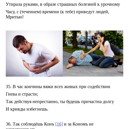
Утирала руками, в образе страшных болезней к урочному
Часу, с (течением) времени (к тебе) приведут людей,
Мритью!
35. В час кончины вяжи всех живых при содействии
Гнева и страсти;
Так действуя непрестанно, ты будешь причастна долгу
И кривды избегнешь.
36. Так соблюдёшь Конъ
[16]
и за Кономъ не