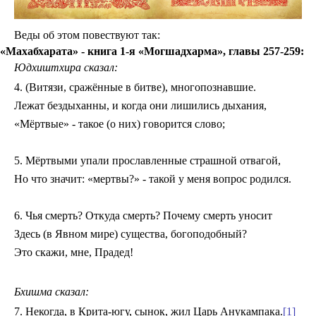
на
2026
год.
Веды об этом повествуют так:
Видео
«Махабхарата» - книга 1-я «Могшадхарма», главы 257-259:
Ведам
Ведаг
Юдхиштхира сказал:
Всесла
4. (Витязи, сражённые в битве), многопознавшие.
Родос
Духов
Лежат бездыханны, и когда они лишились дыхания,
литера
«Мёртвые» - такое (о них) говорится слово;
Кинол
Глоба
Взгляд
5. Мёртвыми упали прославленные страшной отвагой,
24
ч.
Но что значит: «мертвы?» - такой у меня вопрос родился.
под
благо
Бога.
6. Чья смерть? Откуда смерть? Почему смерть уносит
Мульт
Здесь (в Явном мире) существа, богоподобный?
Аудио
Дары
Это скажи, мне, Прадед!
Бхишма сказал:
7. Некогда, в Крита-югу, сынок, жил Царь Анукампака.
[1]