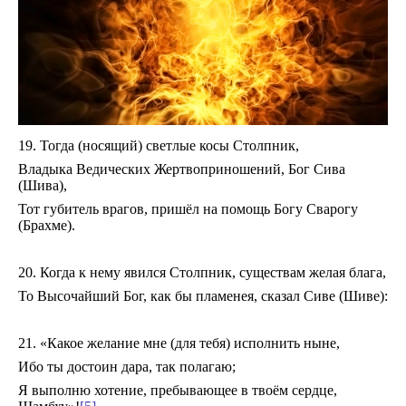
19. Тогда (носящий) светлые косы Столпник,
Владыка Ведических Жертвоприношений, Бог Сива
(Шива),
Тот губитель врагов, пришёл на помощь Богу Сварогу
(Брахме).
20. Когда к нему явился Столпник, существам желая блага,
То Высочайший Бог, как бы пламенея, сказал Сиве (Шиве):
21. «Какое желание мне (для тебя) исполнить ныне,
Ибо ты достоин дара, так полагаю;
Я выполню хотение, пребывающее в твоём сердце,