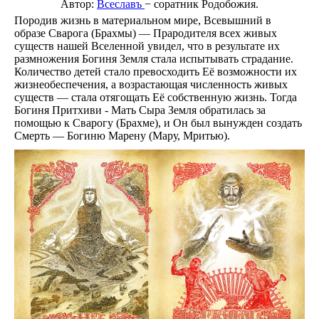
Автор:
Всеславъ
− соратник Родобожия.
Любв
Породив жизнь в материальном мире, Всевышний в
Созид
образе Сварога (Брахмы) — Прародителя всех живых
добро
существ нашей Вселенной увидел, что в результате их
потом
размножения Богиня Земля стала испытывать страдание.
Махаб
Бхага
Количество детей стало превосходить Её возможности их
Гита
жизнеобеспечения, а возрастающая численность живых
Рамая
существ — стала отягощать Её собственную жизнь. Тогда
Песни
Богиня Притхиви - Мать Сыра Земля обратилась за
птицы
помощью к Сварогу (Брахме), и Он был вынужден создать
Гама
Смерть — Богиню Марену (Мару, Мритью).
Звёзд
и
Земли
Родов
Помес
Культ
и
Тради
Образ
Родно
Речи
Здоро
Кален
дней
Экада