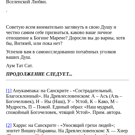
Вселенской Любви.
.
Советую всем внимательно заглянуть в свою Душу и
честно самим себе признаться, каково ваше личное
отношение к Богине Марене? Доросли вы до варны, хотя
бы, Витязей, или пока нет?
Успехов вам в самоисследовании потаённых уголков
ваших Душ.
Аум Тат Сат.
ПРОДОЛЖЕНИЕ СЛЕДУЕТ...
[1]
Анукампака: на Санскрите - «Сострадательный,
Благосклонный». На Древлесловенском: А – Асъ (Азъ –
Богочеловек), Н – Ны (Наш), У – Устой, К – Како, М –
Мудрость, П – Покой. Единый образ: «Наш мудрый,
спокойный Богочеловек, чтящий Устой». Прим. автора.
[2]
Харри: на Санскрите - «Уносящий грехи людей»;
эпитет Вишну-Нараяны. На Древлесловенском: Х — Хиер