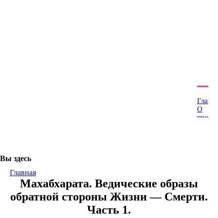
Наши группы:
О проекте
Подписка на новости
Благотворителям
Главн
О
проек
Наши
сорат
Конта
Глосс
Вы здесь
Основ
Родоб
Главная
Здрав
Махабхарата. Ведические образы
Тантр
йога
обратной стороны Жизни — Смерти.
-
Часть 1.
Йога
Небес