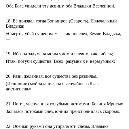
Оба Бога увидели эту девицу, оба Владыки Вселенной.
18. Её призвал тогда Бог миров (Сварогъ), Изначальный
Владыка:
«Смерть, убей существа!» — так повелел, Земли Владыка,
—
19. Ибо ты задумана моим умом и гневом, как гибель;
Итак, погуби существа! Всех, разумных и неразумных;
20. Рази, желанная, все существа без различья.
(Исполнив) моё задание, ты высочайшего блага
достигнешь».
21. Но та, увенчанная голубыми лотосами, Богиня Мритью
Залилась потоками слёз, юница преисполнилась скорбью.
22. Обеими руками она утирала эти слёзы, Владыка