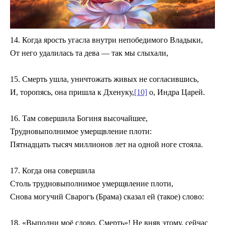
14. Когда ярость угасла внутри непобедимого Владыки,
От него удалилась та дева — так мы слыхали,
15. Смерть ушла, уничтожать живых не согласившись,
И, торопясь, она пришла к Дхенуку,
[10]
о, Индра Царей.
16. Там совершила Богиня высочайшее,
Трудновыполнимое умерщвление плоти:
Пятнадцать тысяч миллионов лет на одной ноге стояла.
17. Когда она совершила
Столь трудновыполнимое умерщвление плоти,
Снова могучий Сварогъ (Брама) сказал ей (такое) слово:
18. «Выполни моё слово, Смерть»! Не вняв этому, сейчас