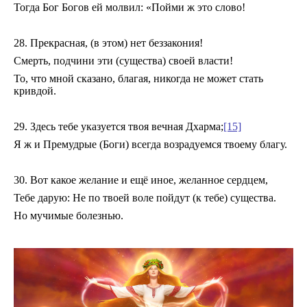
Тогда Бог Богов ей молвил: «Пойми ж это слово!
28. Прекрасная, (в этом) нет беззакония!
Смерть, подчини эти (существа) своей власти!
То, что мной сказано, благая, никогда не может стать
кривдой.
29. Здесь тебе указуется твоя вечная Дхарма;
[15]
Я ж и Премудрые (Боги) всегда возрадуемся твоему благу.
30. Вот какое желание и ещё иное, желанное сердцем,
Тебе дарую: Не по твоей воле пойдут (к тебе) существа.
Но мучимые болезнью.