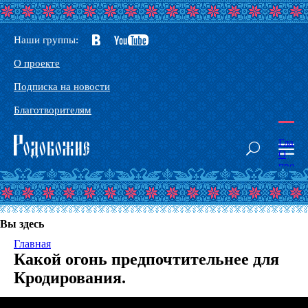
Наши группы:
О проекте
Подписка на новости
Благотворителям
Главн
О
проек
Наши
сорат
Конта
Глосс
Вы здесь
Основ
Родоб
Главная
Здрав
Какой огонь предпочтительнее для
Тантр
йога
Кродирования.
-
Йога
Небес