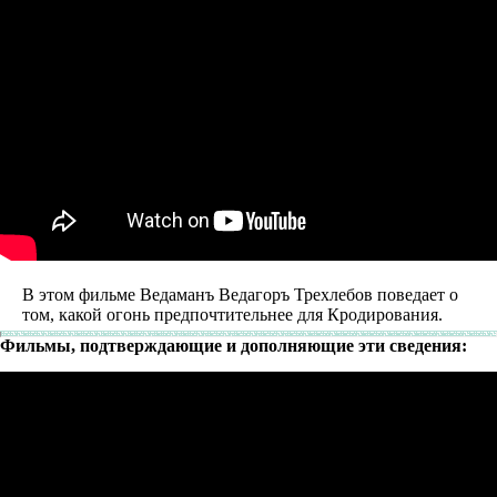
Любв
Созид
добро
потом
Махаб
Бхага
Гита
Рамая
Песни
птицы
Гама
Звёзд
и
Земли
Родов
В этом фильме Ведаманъ Ведагоръ Треxлебов поведает о
Помес
том, какой огонь предпочтительнее для Кродирования.
Культ
и
Фильмы, подтверждающие и дополняющие эти сведения:
Тради
Образ
Родно
Речи
Здоро
Кален
дней
Экада