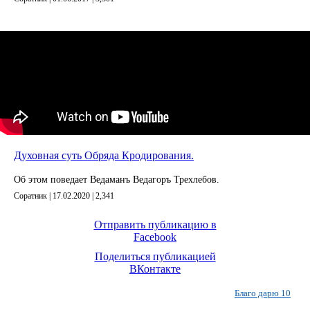
Духовная суть Обряда Кродирования.
Об этом поведает Ведаманъ Ведагоръ Треxлебов.
Соратник | 17.02.2020 |
2,341
Отправить публикацию в
Facebook
Поделиться публикацией
ВКонтакте
Благо дарю 10