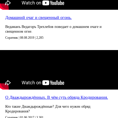
на
2026
год.
Видео
Домашний очаг и свещенный огонь.
Ведам
Ведаг
Ведаманъ Ведагоръ Треxлебов поведает о домашнем очаге и
Всесла
свещенном огне.
Родос
Соратник | 08.08.2019 |
2,285
Духов
литера
Кинол
Глоба
Взгляд
24
ч.
под
благо
Бога.
Мульт
Аудио
Дары
О Дваждырождённых. В чём суть обряда Кродирования.
Кто такие Дваждырождённые? Для чего нужен обряд
Кродирования?
Соратник | 01.06.2017 |
3,301