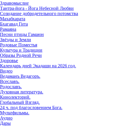
Здравомыслие
Тантра-йога - Йога Небесной Любви
Созидание добродетельного потомства
Махабхарата
Бхагавад Гита
Рамаяна
Песни птицы Гамаюн
Звёзды и Земли
Родовые Поместья
Культура и Традиции
Образы Родной Речи
Здоровье
Календарь дней Экадаши на 2026 год.
Видео
Ведаманъ Ведагоръ.
Всеславъ.
Родославъ.
Духовная литература.
Кинолекторий.
Глобальный Взгляд.
24 ч. под благословением Бога.
Мультфильмы.
Аудио
Дары