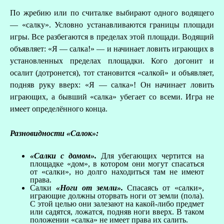
По жребию или по считалке выбирают одного водящего
— «салку». Условно устанавливаются границы площади
игры. Все разбегаются в пределах этой площади. Водящий
объявляет: «Я — салка!» — и начинает ловить играющих в
установленных пределах площадки. Кого догонит и
осалит (дотронется), тот становится «салкой» и объявляет,
подняв руку вверх: «Я — салка»! Он начинает ловить
играющих, а бывший «салка» убегает со всеми. Игра не
имеет определённого конца.
Разновидности «Салок»:
«Салки с домом»
.
Для убегающих чертится на
площадке «дом», в котором они могут спасаться
от «салки», но долго находиться там не имеют
права.
Салки
«Ноги от земли»
.
Спасаясь от «салки»,
играющие должны оторвать ноги от земли (пола).
С этой целью они залезают на какой-либо предмет
или садятся, ложатся, подняв ноги вверх. В таком
положении «салка» не имеет права их салить.