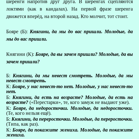
шеренги напротив друг друга. В шеренгах сцепляются
локтями (как в кандалах). На первой фразе шеренга
движется вперёд, на второй назад. Кто молчит, тот стоит.
Бояре (Б):
Княгини, да мы до вас пришли. Молодые, да
мы до вас пришли.
Княгини (К):
Бояре, да вы зачем пришли? Молодые, да вы
зачем пришли?
Б:
Княгини, да мы невест смотреть. Молодые, да мы
невест смотреть.
К:
Бояре, у нас невест-то нет. Молодые, у нас невест-то
нет.
Б:
Княгини, да есть на возрасте? Молодые, да есть на
возрасте?
(«Перестарки», те, кого замуж не выдают уже).
К:
Бояре, да недоросточки. Молодые, да недоросточки.
(Те, кого нельзя ещё).
Б:
Княгини, да переросточки. Молодые, да переросточки.
(Типа, как раз).
К:
Бояре, да покажите жениха. Молодые, да покажите
жениха.