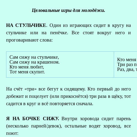
Целовальные игры для молодёжи.
НА СТУЛЬЧИКЕ
. Один из играющих сидит в кругу на
стульчике или на пенёчке. Все стоят вокруг него и
проговаривают слова:
Сам сижу на стульчике,
Кто меня
Сам сижу на крашеном.
Три раз 
Кто меня любит,
Раз, два, 
Тот меня скупит.
На счёт «три» все бегут к сидящему. Кто первый до него
добежит и поцелует (или прикоснётся) три раза в щёку, тот
садится в круг и всё повторяется сначала.
Я НА БОЧКЕ СИЖУ.
Внутри хоровода сидит парень
(несколько парней/девок), остальные водят хоровод, все
поют: