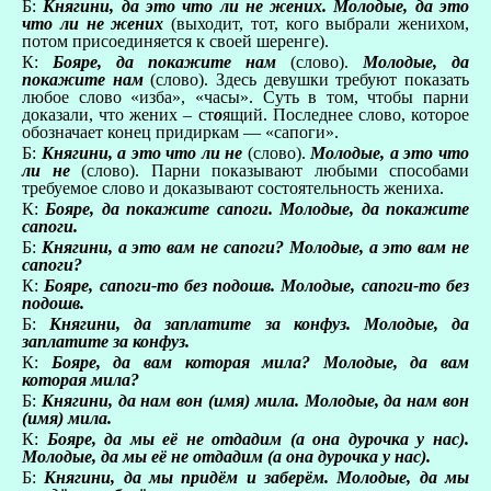
Б:
Княгини, да это что ли не жених. Молодые, да это
что ли не жених
(выходит, тот, кого выбрали женихом,
потом присоединяется к своей шеренге).
К:
Бояре, да покажите нам
(слово).
Молодые, да
покажите нам
(слово). Здесь девушки требуют показать
любое слово «изба», «часы». Суть в том, чтобы парни
доказали, что жених – ст
о
ящий. Последнее слово, которое
обозначает конец придиркам — «сапоги».
Б:
Княгини, а это что ли не
(слово).
Молодые, а это что
ли не
(слово). Парни показывают любыми способами
требуемое слово и доказывают состоятельность жениха.
К:
Бояре, да покажите сапоги. Молодые, да покажите
сапоги.
Б:
Княгини, а это вам не сапоги? Молодые, а это вам не
сапоги?
К:
Бояре, сапоги-то без подошв. Молодые, сапоги-то без
подошв.
Б:
Княгини, да заплатите за конфуз. Молодые, да
заплатите за конфуз.
К:
Бояре, да вам которая мила? Молодые, да вам
которая мила?
Б:
Княгини, да нам вон (имя) мила. Молодые, да нам вон
(имя) мила.
К:
Бояре, да мы её не отдадим (а она дурочка у нас).
Молодые, да мы её не отдадим (а она дурочка у нас).
Б:
Княгини, да мы придём и заберём. Молодые, да мы