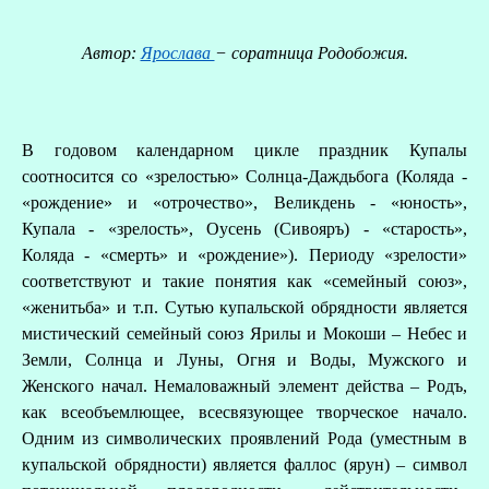
Автор:
Ярослава
− соратница Родобожия.
В годовом календарном цикле праздник Купалы
соотносится со «зрелостью» Солнца-Даждьбога (Коляда -
«рождение» и «отрочество», Великдень - «юность»,
Купала - «зрелость», Оусень (Сивояръ) - «старость»,
Коляда - «смерть» и «рождение»). Периоду «зрелости»
соответствуют и такие понятия как «семейный союз»,
«женитьба» и т.п. Сутью купальской обрядности является
мистический семейный союз Ярилы и Мокоши – Небес и
О
Земли, Солнца и Луны, Огня и Воды, Мужского и
Женского начал. Немаловажный элемент действа – Родъ,
Р
как всеобъемлющее, всесвязующее творческое начало.
Одним из символических проявлений Рода (уместным в
купальской обрядности) является фаллос (ярун) – символ