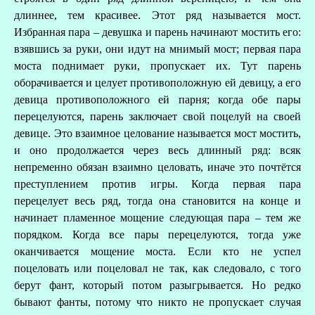
длиннее, тем красивее. Этот ряд называется мост.
Избранная пара – девушка и парень начинают мостить его:
взявшись за руки, они идут на мнимый мост; первая пара
моста поднимает руки, пропускает их. Тут парень
оборачивается и целует противоположную ей девицу, а его
девица противоположного ей парня; когда обе пары
перецелуются, парень заключает свой поцелуй на своей
девице. Это взаимное целование называется мост мостить,
и оно продолжается через весь длинный ряд: всяк
непременно обязан взаимно целовать, иначе это почтётся
преступлением против игры. Когда первая пара
перецелует весь ряд, тогда она становится на конце и
начинает пламенное мощение следующая пара – тем же
порядком. Когда все пары перецелуются, тогда уже
оканчивается мощение моста. Если кто не успел
поцеловать или поцеловал не так, как следовало, с того
берут фант, который потом разыгрывается. Но редко
бывают фанты, потому что никто не пропускает случая