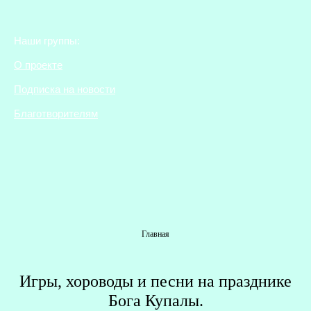
Наши группы:
О проекте
Подписка на новости
Благотворителям
Вы здесь
Главная
Игры, хороводы и песни на празднике
Г
Бога Купалы.