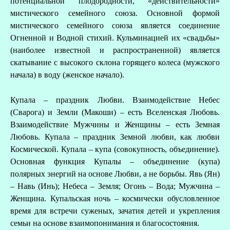
потенциальной плодородности, «действительности»
мистического семейного союза. Основной формой
мистического семейного союза является соединение
Огненной и Водной стихий. Кульминацией их «свадьбы»
(наиболее известной и распространенной) является
скатывание с высокого склона горящего колеса (мужского
начала) в воду (женское начало).
Купала – праздник Любви. Взаимодействие Небес
(Сварога) и Земли (Макоши) – есть Вселенская Любовь.
Взаимодействие Мужчины и Женщины – есть Земная
Любовь. Купала – праздник Земной любви, как любви
Космической. Купала – купа (совокупность, объединение).
Основная функция Купалы – объединение (купа)
полярных энергий на основе Любви, а не борьбы. Явь (Ян)
– Навь (Инь); Небеса – Земля; Огонь – Вода; Мужчина –
Женщина. Купальская ночь – космически обусловленное
время для встречи суженых, зачатия детей и укрепления
семьи на основе взаимопонимания и благосостояния.