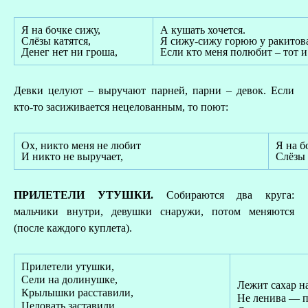
Я на бочке сижу,
А кушать хочется.
Слёзы катятся,
Я сижу-сижу горюю у ракитова
Денег нет ни гроша,
Если кто меня полюбит – тот и
Девки целуют – выручают парней, парни – девок. Если
кто-то засиживается нецелованным, то поют:
Ох, никто меня не любит
Я на б
И никто не выручает,
Слёзы 
ПРИЛЕТЕЛИ УТУШКИ.
Собираются два круга:
мальчики внутри, девушки снаружи, потом меняются
(после каждого куплета).
Прилетели утушки,
Сели на долинушке,
Лежит сахар на
Крылышки расставили,
Не ленива — п
Целовать заставили.