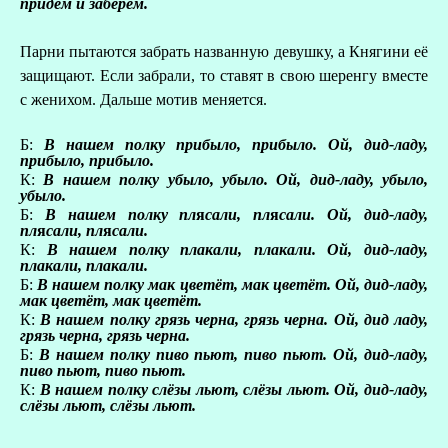
придём и заберём.
Парни пытаются забрать названную девушку, а Княгини её
защищают. Если забрали, то ставят в свою шеренгу вместе
с женихом. Дальше мотив меняется.
Б:
В нашем полку прибыло, прибыло. Ой, дид-ладу,
прибыло, прибыло.
К:
В нашем полку убыло, убыло. Ой, дид-ладу, убыло,
убыло.
Б:
В нашем полку пл
я
сали, пл
я
сали. Ой, дид-ладу,
пл
я
сали, пл
я
сали.
К:
В нашем полку плакали, плакали. Ой, дид-ладу,
плакали, плакали.
Б:
В нашем полку мак цветёт, мак цветёт. Ой, дид-ладу,
мак цветёт, мак цветёт.
К:
В нашем полку грязь черна, грязь черна. Ой, дид ладу,
грязь черна, грязь черна.
Б:
В нашем полку пиво пьют, пиво пьют. Ой, дид-ладу,
пиво пьют, пиво пьют.
К:
В нашем полку слёзы льют, слёзы льют. Ой, дид-ладу,
слёзы льют, слёзы льют.