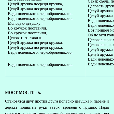
Сахар съела, п
Целуй дружка посреди кружка,
Целовать друж
Целуй дружка посреди кружка,
Целуй дружка 
Веди новенького, чернобровенького.
Целуй дружка 
Веди новенького, чернобровенького.
Веди новенько
Молодую девушку -
Веди новенько
Во кружок поставили,
Вот пришел мо
Во кружок поставили,
Об полати гол
Целовать заставили.
Целовальщик 
Целуй дружка посреди кружка,
Целовальщик д
Целуй дружка посреди кружка,
Целуй дружка 
Веди новенького, чернобровенького.
Целуй дружка 
Веди новенько
Веди новенько
Веди новенького, чернобровенького.
МОСТ МОСТИТЬ.
Становятся друг против друга попарно девушка и парень и
держат поднятые руки вверх, вровень с грудью. Пары
строятся в один ряд длинной вереницею, и чем она