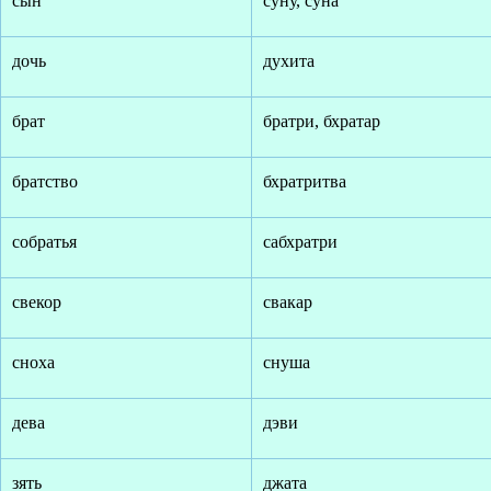
сын
суну, суна
дочь
духита
брат
братри, бхратар
братство
бхратритва
собратья
сабхратри
свекор
свакар
сноха
снуша
дева
дэви
зять
джата