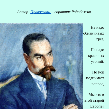
Автор:
Православъ
− соратник Родобожия.
Не надо
обманчивых
грёз,
Не надо
красивых
утопий:
Но Рок
О
поднимает
вопрос,
Р
Мы кто в
этой старой
Европе?