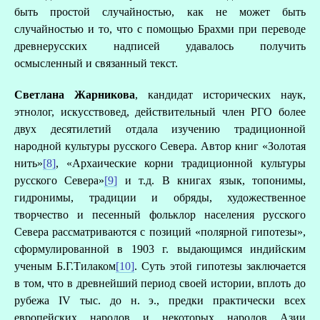
быть простой случайностью, как не может быть
случайностью и то, что с помощью Брахми при переводе
древнерусских надписей удавалось получить
осмысленный и связанный текст.
Светлана Жарникова
, кандидат исторических наук,
этнолог, искусствовед, действительный член РГО более
двух десятилетий отдала изучению традиционной
народной культуры русского Севера. Автор книг «Золотая
нить»
[8]
, «Архаические корни традиционной культуры
русского Севера»
[9]
и т.д. В книгах язык, топонимы,
гидронимы, традиции и обряды, художественное
творчество и песенный фольклор населения русского
Севера рассматриваются с позиций «полярной гипотезы»,
сформулированной в 1903 г. выдающимся индийским
ученым Б.Г.Тилаком
[10]
. Суть этой гипотезы заключается
в том, что в древнейший период своей истории, вплоть до
рубежа IV тыс. до н. э., предки практически всех
европейских народов и некоторых народов Азии