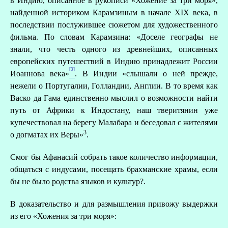
в Индию, описанное в рукописи «Хожение за три моря»,
найденной историком Карамзиным в начале XIX века, в
последствии послужившее сюжетом для художественного
фильма. По словам Карамзина: «Доселе географы не
знали, что честь одного из древнейших, описанных
европейских путешествий в Индию принадлежит России
[3]
Иоаннова века»
. В Индии «слышали о ней прежде,
нежели о Португалии, Голландии, Англии. В то время как
Васко да Гама единственно мыслил о возможности найти
путь от Африки к Индостану, наш тверитянин уже
купечествовал на берегу Малабара и беседовал с жителями
3
о догматах их Веры»
.
Смог бы Афанасий собрать такое количество информации,
общаться с индусами, посещать брахманские храмы, если
бы не было родства языков и культур?.
В доказательство и для размышления привожу выдержки
из его «Хожения за три моря»: