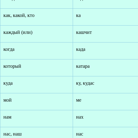
как, какой, кто
ка
каждый (или)
кашчит
когда
када
который
катара
куда
ку, кудас
мой
ме
нам
нах
нас, наш
нас