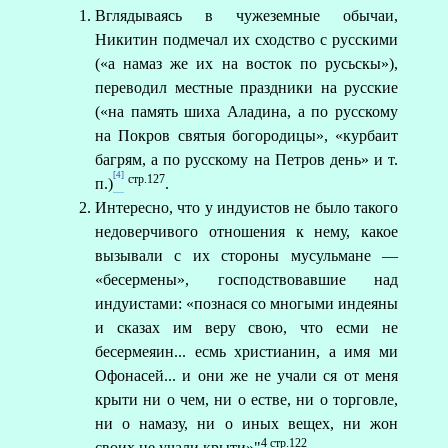
Вглядываясь в чужеземные обычаи,
Никитин подмечал их сходство с русскими
(«а намаз же их на восток по русьскы»),
переводил местные праздники на русские
(«на память шиха Аладина, а по русскому
на Покров святыя богородицы», «курбаит
багрям, а по русскому на Петров день» и т.
[4]
стр.127
п.)
.
Интересно, что у индуистов не было такого
недоверчивого отношения к нему, какое
вызывали с их стороны мусульмане —
«бесермены», господствовавшие над
индуистами: «познася со многыми индеяны
и сказах им веру свою, что есми не
бесермеяин... есмь христианин, а имя ми
Офонасей... и они же не учали ся от меня
крыти ни о чем, ни о естве, ни о торговле,
ни о намазу, ни о иных вещех, ни жон
4 стр.122
своих не учали крыти»"
.