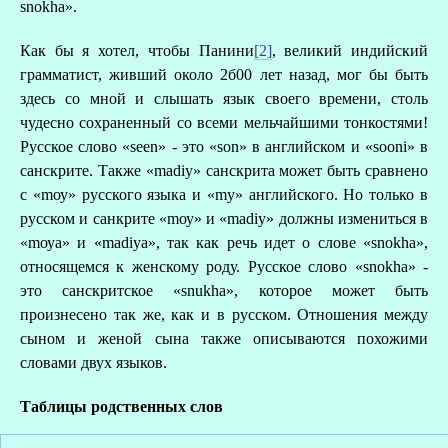
snokha».
А
Как бы я хотел, чтобы Панини
[2]
, великий индийский
Д
грамматист, живший около 2б00 лет назад, мог бы быть
здесь со мной и слышать язык своего времени, столь
чудесно сохраненный со всеми мельчайшими тонкостями!
Русское слово «seen» - это «son» в английском и «sooni» в
санскрите. Также «madiy» санскрита может быть сравнено
с «mоу» русского языка и «mу» английского. Но только в
русском и санкрите «mоу» и «madiy» должны измениться в
«mоуа» и «madiya», так как речь идет о слове «snokha»,
относящемся к женскому роду. Русское слово «snokha» -
это санскритское «snukha», которое может быть
произнесено так же, как и в русском. Отношения между
сыном и женой сына также описываются похожими
словами двух языков.
Таблицы родственных слов