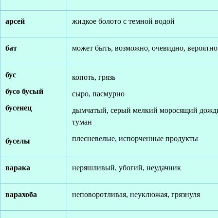
арсей
жидкое болото с темной водой
бат
может быть, возможно, очевидно, вероятно
бус
копоть, грязь
бусо бусый
сыро, пасмурно
бусенец
дымчатый, серый мелкий моросящий дожд
туман
плесневелые, испорченные продукты
буселы
варака
неряшливый, убогий, неудачник
варахоба
неповоротливая, неуклюжая, грязнуля