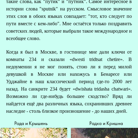
такие слова, как "путик" и "путник". Самое интересное в
истории слова "sputnik" на русском. Смысловое значение
этих слов в обоих языках совпадает: "тот, кто следует по
пути вместе с кем-либо". Мне остаётся только поздравить
советских людей, которые выбрали такое международное и
всеобщее слово.
В
Когда я был в Москве, в гостинице мне дали ключи от
комнаты 234 и сказали «dwesti tridtsat chetire». В
недоумении я не мог понять, стою ли я перед милой
девушкой в Москве или нахожусь в Бенаресе или
Удджайне в наш классический период где-то 2000 лет
назад. На санкрите 234 будет «dwishata tridasha chatwari».
Возможно ли где-нибудь большее сходство? Вряд ли
найдется ещё два различных языка, сохранивших древнее
наследие - столь близкое произношение - до наших дней.