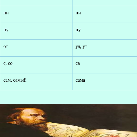
ни
ни
ну
ну
от
уд, ут
с, со
са
сам, самый
сама