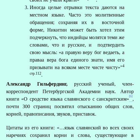
Иногда целые отрывки текста даются на
местном языке. Часто это молитвенные
обращения; сохраняя их в восточной
форме, Никитин может быть хотел этим
подчеркнуть, что индийцы молятся теми же
словами, что и русские, и подтвердить
свою мысль: «а правую веру бог ведаеть, а
праваа вера бога единого знати, имя его
4
призывати на всяком месте чисте чисту»"
стр.112
.
Александр Гильфердинг,
русский ученый, член-
корреспондент Петербургской Академии наук. Автор
[5]
книги «О сродстве языка славянского с санскритским»
,
почти 300 страниц посвятил отысканию общих слов,
корней, правописания, звуков, приставок.
Цитаты из его книги: «…язык славянский во всех своих
наречиях сохранил корни и слова, существующие в