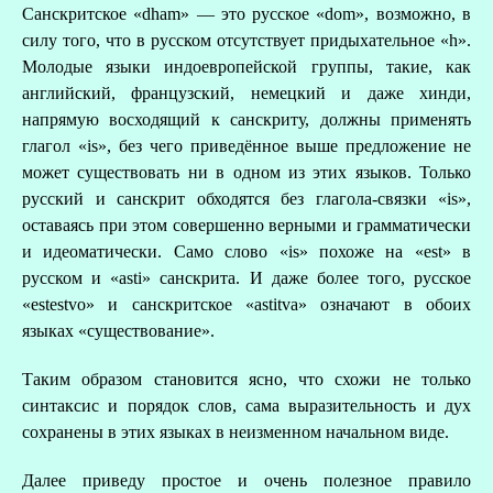
Санскритское «dham» — это русское «dom», возможно, в
силу того, что в русском отсутствует придыхательное «h».
Молодые языки индоевропейской группы, такие, как
английский, французский, немецкий и даже хинди,
напрямую восходящий к санскриту, должны применять
глагол «is», без чего приведённое выше предложение не
может существовать ни в одном из этих языков. Только
русский и санскрит обходятся без глагола-связки «is»,
оставаясь при этом совершенно верными и грамматически
и идеоматически. Само слово «is» похоже на «est» в
русском и «asti» санскрита. И даже более того, русское
«estestvo» и санскритское «astitva» означают в обоих
языках «существование».
Таким образом становится ясно, что схожи не только
синтаксис и порядок слов, сама выразительность и дух
сохранены в этих языках в неизменном начальном виде.
Далее приведу простое и очень полезное правило