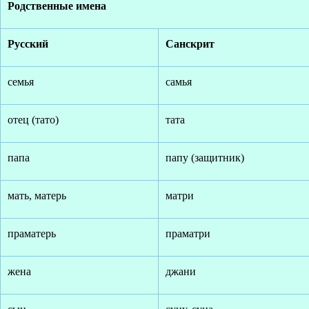
Родственные имена
Русский
Санскрит
семья
самья
отец (тато)
тата
папа
папу (защитник)
мать, матерь
матри
праматерь
праматри
жена
джани