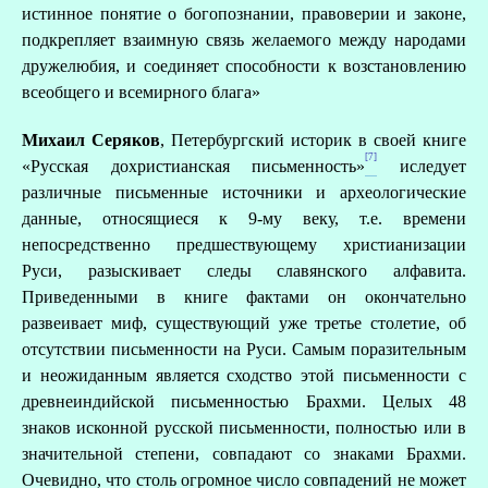
истинное понятие о богопознании, правоверии и законе,
подкрепляет взаимную связь желаемого между народами
дружелюбия, и соединяет способности к возстановлению
всеобщего и всемирного блага»
Михаил Серяков
, Петербургский историк в своей книге
[7]
«Русская дохристианская письменность»
иследует
различные письменные источники и археологические
данные, относящиеся к 9-му веку, т.е. времени
непосредственно предшествующему христианизации
Руси, разыскивает следы славянского алфавита.
Приведенными в книге фактами он окончательно
развеивает миф, существующий уже третье столетие, об
отсутствии письменности на Руси. Самым поразительным
и неожиданным является сходство этой письменности с
древнеиндийской письменностью Брахми. Целых 48
знаков исконной русской письменности, полностью или в
значительной степени, совпадают со знаками Брахми.
Очевидно, что столь огромное число совпадений не может