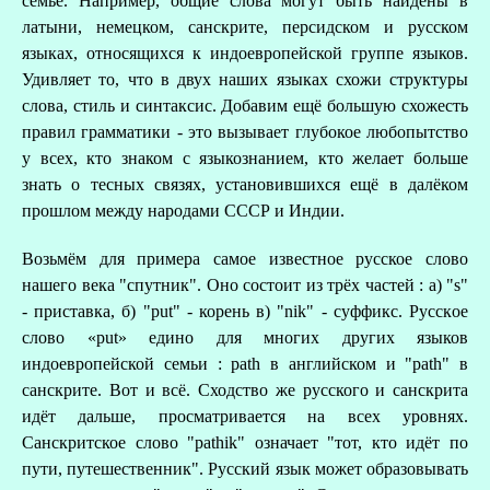
семье. Например, общие слова могут быть найдены в
латыни, немецком, санскрите, персидском и русском
языках, относящихся к индоевропейской группе языков.
Удивляет то, что в двух наших языках схожи структуры
слова, стиль и синтаксис. Добавим ещё большую схожесть
правил грамматики - это вызывает глубокое любопытство
у всех, кто знаком с языкознанием, кто желает больше
знать о тесных связях, установившихся ещё в далёком
прошлом между народами СССР и Индии.
Возьмём для примера самое известное русское слово
нашего века "спутник". Оно состоит из трёх частей : a) "s"
- приставка, б) "put" - корень в) "nik" - суффикс. Русскoe
З
слово «put» едино для многих других языков
индоевропейской семьи : path в английском и "path" в
санскрите. Вот и всё. Сходство же русского и санскрита
идёт дальше, просматривается на всех уровнях.
Санскритское слово "pathik" означает "тот, кто идёт по
пути, путешественник". Русский язык может образовывать