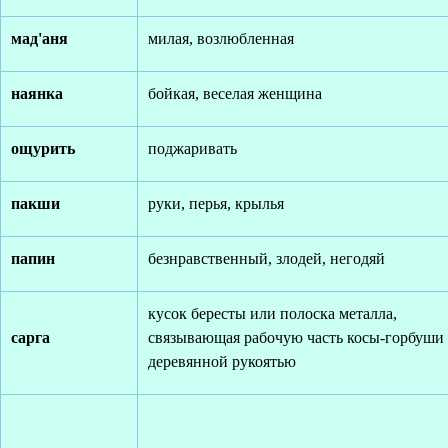
мад'аня
милая, возлюбленная
наянка
бойкая, веселая женщина
ощурить
поджаривать
пакши
руки, перья, крылья
папин
безнравственный, злодей, негодяй
кусок бересты или полоска металла,
сарга
связывающая рабочую часть косы-горбу­ши 
деревянной рукоятью