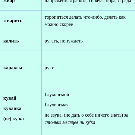
жвар
напряженная работа, горячая пора, страда
торопиться делать что-либо, делать как
жварить
можно скорее
калить
ругать, понуждать
караксы
руки
Глухонемой
кувай
Глухонемая
кувайка
не звука, (не дать о себе ничего знать)
за
(не) ку'ка
столько месяцев ни ку'ка