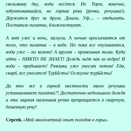
скользкому дну, вода несётся. Не Терек, конечно,
взбунтовавшийся, но горная река (речка, речушка!).
Держатся друг за друга. Дошли. Уф.... – отдыхать.
Поставили палатки, блаженствуют.
А вот уже и ночь, заснули. А ночью просыпаются от
того, что палатки – в воде. Но пока все очухиваются,
вода уже – по колено! А кругом – кромешная тьма. Куда
идти – НИКТО НЕ ЗНАЕТ! Дождь льёт как из ведра! И
вода – прибывает! Рюкзаки уже уносит поток! Еда,
скарб, все уносится! ТурЫсты! Ослоухие турЫсты!
Да кто же в горной местности около речушки
устанавливает палатки?! Достаточно небольшого дождя
и эта мирная маленькая речка превращается в свирепую,
бешенную реку!
Сергей.
«Мой многолетний опыт походов в горы».