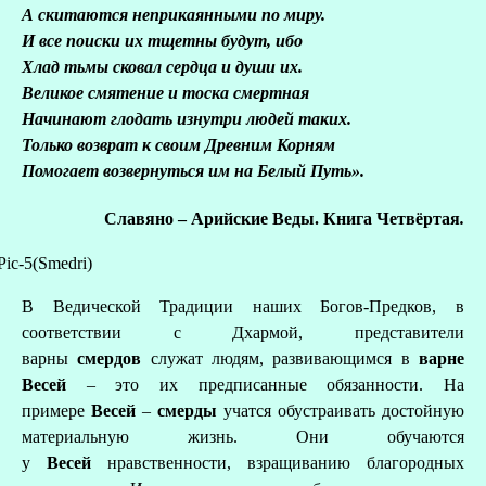
А скитаются неприкаянными по миру.
И все поиски их тщетны будут, ибо
Хлад тьмы сковал сердца и души их.
Великое смятение и тоска смертная
Начинают глодать изнутри людей таких.
Только возврат к своим Древним Корням
Помогает возвернуться им на Белый Путь».
Славяно – Арийские Веды.
Книга Четвёртая
.
В Ведической Традиции наших Богов-Предков, в
соответствии с Дхармой, представители
варны
смердов
служат людям, развивающимся в
варне
Весей
– это их предписанные обязанности. На
примере
Весей
–
смерды
учатся обустраивать достойную
материальную жизнь. Они обучаются
у
Весей
нравственности, взращиванию благородных