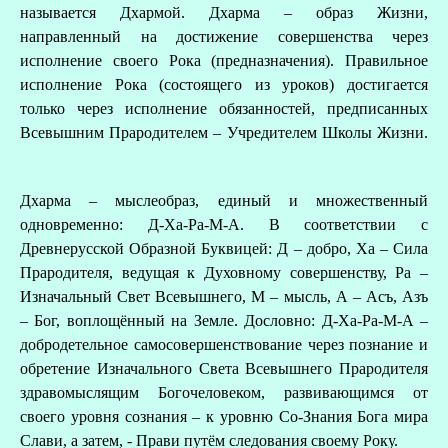
называется Дхармой. Дхарма – образ Жизни,
А
направленный на достижение совершенства через
исполнение своего Рока (предназначения). Правильное
Д
исполнение Рока (состоящего из уроков) достигается
только через исполнение обязанностей, предписанных
Всевышним Прародителем – Учредителем Школы Жизни.
Дхарма – мыслеобраз, единый и множественный
одновременно: Д-Ха-Ра-М-А. В соответствии с
Древнерусской Образной Буквицей: Д – добро, Ха – Сила
Прародителя, ведущая к Духовному совершенству, Ра –
Изначальный Свет Всевышнего, М – мысль, А – Асъ, Азъ
– Бог, воплощённый на Земле. Дословно: Д-Ха-Ра-М-А –
добродетельное самосовершенствование через познание и
обретение Изначального Света Всевышнего Прародителя
здравомыслящим Богочеловеком, развивающимся от
своего уровня сознания – к уровню Со-Знания Бога мира
Слави, а затем, - Прави путём следования своему Року.