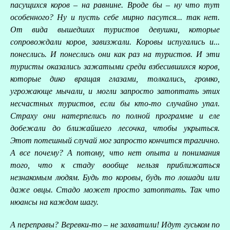
пасущихся коров – на равнине. Вроде бы – ну что тут
особенного? Ну и пусть себе мирно пасутся... так нет.
От вида вышедших туристов девушки, которые
сопровождали коров, завизжали. Коровы испугались и...
понеслись. И понеслись они как раз на туристов. И эти
туристы оказались зажатыми среди взбесившихся коров,
которые дико вращая глазами, толкались, громко,
угрожающе мычали, и могли запросто затоптать этих
несчастных туристов, если бы кто-то случайно упал.
Страху они натерпелись по полной программе и еле
добежали до ближайшего лесочка, чтобы укрыться.
Этот потешный случай мог запросто кончится трагично.
А все почему? А потому, что нет опыта и понимания
того, что к стаду вообще нельзя приближаться
незнакомым людям. Будь то коровы, будь то лошади или
даже овцы. Стадо может просто затоптать. Так что
нюансы на каждом шагу.
А переправы? Веревки-то – не захватили! Идут гуськом по