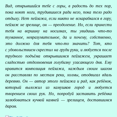
Вид, открывшийся тебе с горы, в радость до тех пор,
пока ноют ноги, трудившиеся ради него, пока тело радо
отдыху. Нет пейзажа, если никто не вскарабкался в гору,
пейзаж не зрелище, он — преодоление. Но, если принести
тебя на вершину на носилках, ты увидишь что-то
туманное, невразумительное, да и почему, собственно,
это должно для тебя что-то значить? Тот, кто
с удовольствием скрестил на груди руки, и любуется после
трудного подъёма открывшимся пейзажем, украшает
сладостью отдохновения голубизну угасающего дня. Ему
нравится композиция пейзажа, каждым своим шагом
он расставлял по местам реки, холмы, отодвигал вдаль
деревню. Он — автор этого пейзажа и рад, как ребёнок,
который выложил из камушков город и любуется
творением своих рук. Но, попробуй заставить ребёнка
залюбоваться кучкой камней — зрелищем, доставшимся
даром.