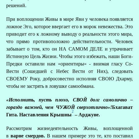
решений.
При воплощении Живы в мире Яви у человека появляется
ложное Эго, которое ввергает его в морок невежества. Это
приводит его к ложному выводу о реальности этого мира,
что прямо противоположно действительности. Человек
забывает о том, кто он НА САМОМ ДЕЛЕ и утрачивает
Истинную Цель Жизни. Чтобы этого избежать, наши Боги-
Предки оставили нам «ориентиры» - внимая гласу Со-
Вести (Сошедшей с Небес Вести от Них), следовать
СВОЕМУ Року, добросовестно исполняя СВОЮ Дхарму,
чтобы не застрять в ловушке самообмана.
«Исполнить, пусть плохо, СВОЙ долг самолично –
гораздо важней, чем ЧУЖОЙ сверхотлично»!
Бхагават
2
Гита. Наставления Крышны
– Арджуне.
Рассмотрим жизнедеятельность Живы, воплощенной
в
варне смердов.
В нашем примере это те, кто поставил