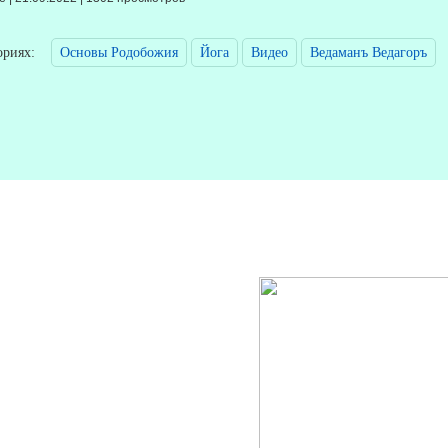
егориях:
Основы Родобожия
Йога
Видео
Ведаманъ Ведагоръ
спространение материалов приветствуется со ссылкой на 