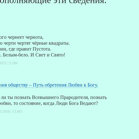
ого чернеет чернота,
ою черти чертят чёрные квадраты.
чин, где правит Пустота.
е. Белым-бело. И Свет и Свято!
2021 |
3,186
ия обществу – Путь обретения Любви к Богу.
ли ты познать Всевышнего Прародителя, познать
юбви, то состояние, когда Люди Бога Ведают?
3.2016 |
12,661