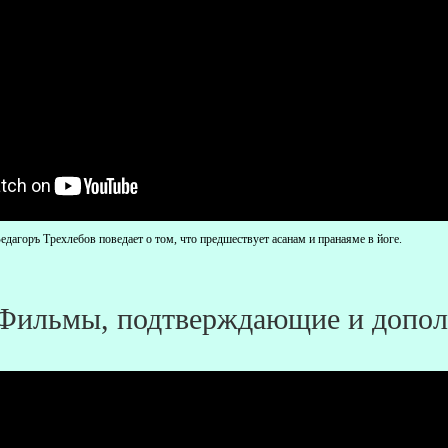
дагоръ Треxлебов поведает о том, что предшествует асанам и пранаяме в йоге.
Фильмы, подтверждающие и допол