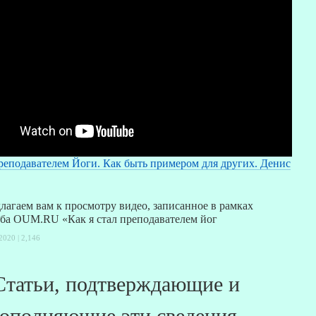
преподавателем Йоги. Как быть примером для других. Денис
длагаем вам к просмотру видео, записанное в рамках
ба OUM.RU «Как я стал преподавателем йог
2020 |
2,146
Статьи, подтверждающие и
ополняющие эти сведения.