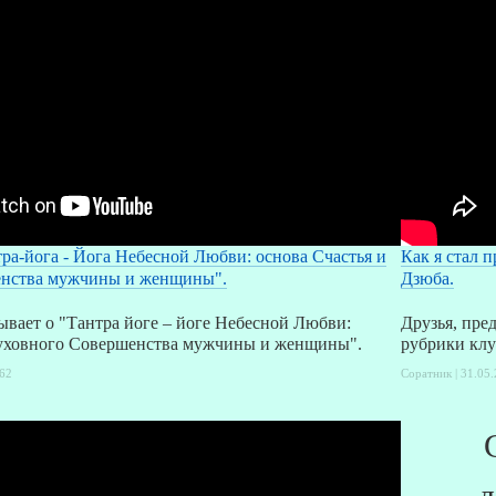
ра-йога - Йога Небесной Любви: основа Счастья и
Как я стал 
енства мужчины и женщины".
Дзюба.
ывает о "Тантра йоге – йоге Небесной Любви:
Друзья, пре
Духовного Совершенства мужчины и женщины".
рубрики клу
62
Соратник | 31.05.
д