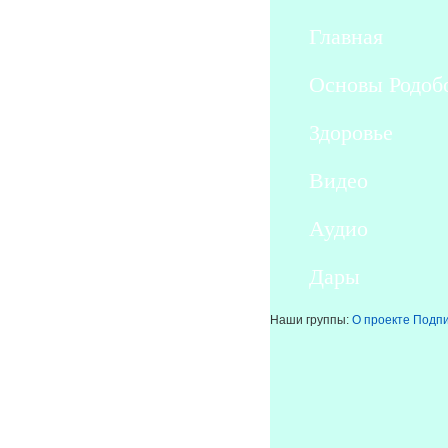
Основы Родобожия
Главная
Здоровье
Основы Родоб
Видео
Здоровье
Аудио
Видео
Дары
Аудио
Дары
Наши группы:
О проекте
Подпи