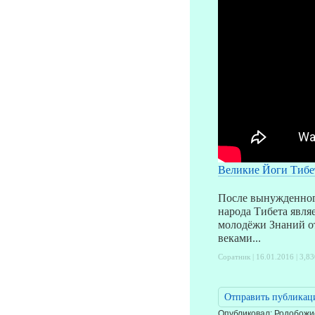
Великие Йоги Тибе
После вынужденног
народа Тибета явля
молодёжи Знаний от
веками...
Соратник | 16.01.2016 |
3,83
Отправить публикац
Опубликовал: Родобожие