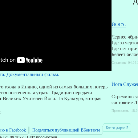
ЙОГА.
Чернее чёрн
Где за черт
Где нет при
Белеет бело
Соратник | 04.06.
та. Документальный фильм.
Йога Служен
о ухода в Индию, одной из самых больших потерь
ется постепенная утрата Традиции передачи
Стремишься 
 Великих Учителей Йоги. Та Культура, которая
состояние Л
Православъ | 18.0
0
Благо дарю 5
ию в Facebook
Поделиться публикацией ВКонтакте
 | 21.09.2022 | 1302 просмотров