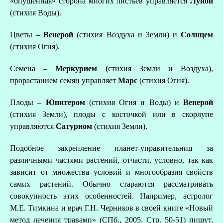
«опушённая» сторона многих листьев управляется
Луной
(стихия Воды).
Цветы –
Венерой
(стихия Воздуха и Земли) и
Солнцем
(стихия Огня).
Семена –
Меркурием (
стихия Земли и Воздуха),
прорастанием семян управляет
Марс
(стихия Огня).
Плоды –
Юпитером
(стихия Огня и Воды) и
Венерой
(стихия Земли), плоды с косточкой или в скорлупе
управляются
Сатурном
(стихия Земли).
Подобное закрепление планет-управительниц за
различными частями растений, отчасти, условно, так как
зависит от множества условий и многообразия свойств
самих растений. Обычно стараются рассматривать
совокупность этих особенностей. Например, астролог
М.Е. Тимкина и врач Г.Н. Черников в своей книге «Новый
метод лечения травами» (СПб., 2005. Стр. 50-51) пишут,