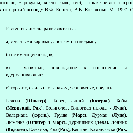
лиголов, марихуана, волчье лыко, тис), а также айвой и терн
Аптекарский огород» В.Ф. Корсун, В.В. Коваленко. М., 1997. С
.
Растения Сатурна разделяются на:
а) с чёрными корнями, листьями и плодами;
б) не имеющие плодов;
в) ядовитые, приводящие в оцепенение и
одурманивающие;
г) горькие, с сильным запахом, черноватые, вредные.
Белена
(Юпитер),
Борец синий
(Козерог),
Бобы
(
Меркурий, Рак),
Болиголов, Виноград
(
плоды
- Луна),
Валериана (корень), Груша
(Марс),
Дурман
(Луна),
Дымянка
(Юпитер
и
Марс),
Дурнишник (
Дева
), Донник
(Водолей),
Ежевика, Ива
(Рак),
Каштан, Камнеломка
(Рак,