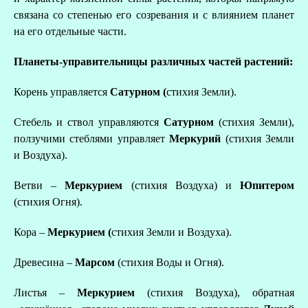
А
связана со степенью его созревания и с влиянием планет
на его отдельные части.
Д
Планеты-управительницы различных частей растений:
Корень управляется
Сатурном (
стихия Земли).
Стебель и ствол управляются
Сатурном
(стихия Земли),
ползучими стеблями управляет
Меркурий
(стихия Земли
и Воздуха).
Ветви –
Меркурием
(стихия Воздуха) и
Юпитером
(стихия Огня).
Кора –
Меркурием (
стихия Земли и Воздуха).
Древесина –
Марсом
(стихия Воды и Огня).
Листья –
Меркурием
(стихия Воздуха), обратная