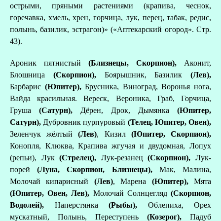
острыми, пряными растениями (крапива, чеснок,
горечавка, хмель, хрен, горчица, лук, перец, табак, редис,
полынь, базилик, эстрагон)» («Аптекарский огород». Стр.
43).
Ароник пятнистый
(Близнецы, Скорпион),
Аконит,
Блошница
(Скорпион),
Боярышник, Базилик
(Лев),
Барбарис
(Юпитер),
Брусника,
Виноград, Воронья нога,
Вайда красильная. Вереск, Вероника, Граб, Горчица,
Груша
(Сатурн),
Дёрен, Дрок, Дымянка
(Юпитер,
Сатурн),
Дубровник пурпуровый
(Телец, Юпитер, Овен),
Зеленчук жёлтый
(Лев)
, Кизил
(Юпитер, Скорпион),
Конопля, Клюква,
Крапива жгучая и двудомная, Лопух
(репьи), Лук
(Стрелец),
Лук-резанец
(Скорпион),
Лук-
порей
(Луна, Скорпион, Близнецы),
Мак, Малина,
Молочай кипарисный
(Лев)
, Марена
(Юпитер),
Мята
(Юпитер, Овен, Лев),
Молочай Солнцегляд
(Скорпион,
Водолей),
Наперстянка
(Рыбы),
Облепиха, Орех
мускатный,
Полынь, Переступень
(Козерог),
Падуб