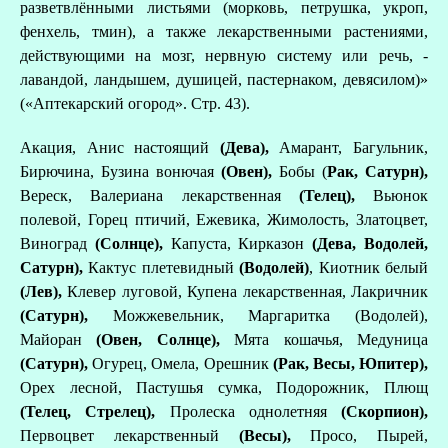
разветвлёнными листьями (морковь, петрушка, укроп,
фенхель, тмин), а также лекарственными растениями,
действующими на мозг, нервную систему или речь, -
лавандой, ландышем, душицей, пастернаком, девясилом)»
(«Аптекарский огород». Стр. 43).
Акация, Анис настоящий
(Дева),
Амарант, Багульник,
Бирючина, Бузина вонючая
(Овен),
Бобы (
Рак, Сатурн),
Вереск, Валериана лекарственная
(Телец),
Вьюнок
полевой, Горец птичий, Ежевика, Жимолость, Златоцвет,
Виноград
(Солнце),
Капуста,
Кирказон
(Дева, Водолей,
Сатурн),
Кактус плетевидный
(Водолей)
, Киотник белый
(Лев),
Клевер луговой, Купена лекарственная, Лакричник
(Сатурн),
Можжевельник, Маргаритка (Водолей),
Майоран
(Овен, Солнце),
Мята кошачья, Медуница
(Сатурн),
Огурец, Омела, Орешник
(Рак, Весы, Юпитер),
Орех лесной, Пастушья сумка, Подорожник, Плющ
(Телец, Стрелец),
Пролеска однолетняя
(Скорпион),
Первоцвет лекарственный
(Весы),
Просо, Пырей,