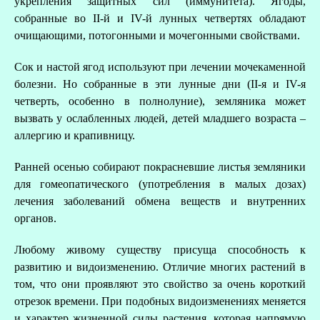
укрепления защитных сил (иммунитета). Ягоды,
собранные во II-й и IV-й лунных четвертях обладают
очищающими, потогонными и мочегонными свойствами.
Сок и настой ягод используют при лечении мочекаменной
болезни. Но собранные в эти лунные дни (II-я и IV-я
четверть, особенно в полнолуние), земляника может
вызвать у ослабленных людей, детей младшего возраста –
аллергию и крапивницу.
Ранней осенью собирают покрасневшие листья земляники
для гомеопатического (употребления в малых дозах)
лечения заболеваний обмена веществ и внутренних
органов.
Любому живому существу присуща способность к
развитию и видоизменению. Отличие многих растений в
том, что они проявляют это свойство за очень короткий
отрезок времени. При подобных видоизменениях меняется
и характер жизненной силы растения, которая напрямую