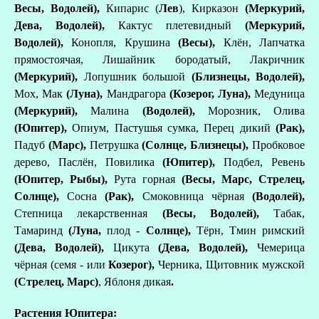
Весы, Водолей),
Кипарис (
Лев
), Кирказон
(Меркурий,
Дева, Водолей),
Кактус плетевидный
(Меркурий,
Водолей),
Конопля, Крушина
(Весы),
Клён, Лапчатка
прямостоячая, Лишайник бородатый, Лакричник
(Меркурий),
Лопушник большой
(Близнецы, Водолей),
Мох, Мак
(Луна),
Мандрагора
(Козерог, Луна),
Медуница
(Меркурий),
Малина
(Водолей),
Морозник, Олива
(Юпитер),
Опиум, Пастушья сумка,
Перец дикий
(Рак),
Падуб
(Марс),
Петрушка
(Солнце, Близнецы),
Пробковое
дерево, Паслён, Повилика
(Юпитер),
Подбел, Ревень
(Юпитер, Рыбы),
Рута горная
(Весы, Марс, Стрелец,
Солнце),
Сосна
(Рак),
Смоковница чёрная
(Водолей),
Степница лекарственная
(Весы, Водолей),
Табак,
Тамаринд
(Луна,
плод -
Солнце),
Тёрн,
Тмин римский
(Дева, Водолей),
Цикута
(Дева, Водолей),
Чемерица
чёрная (семя - или
Козерог),
Черника, Щитовник мужской
(Стрелец, Марс)
,
Яблоня дикая
.
Растения Юпитера: