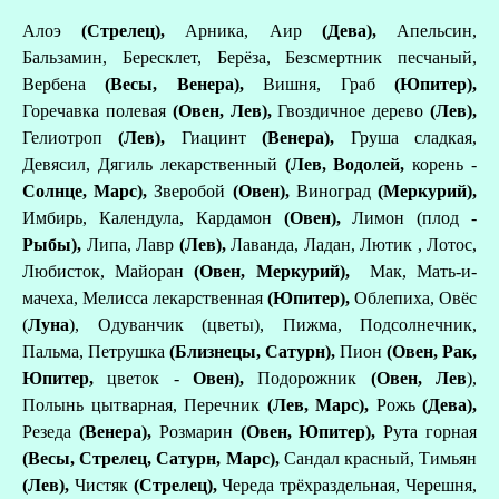
Алоэ
(Стрелец),
Арника, Аир
(Дева),
Апельсин,
Бальзамин, Бересклет, Берёза, Безсмертник песчаный,
Вербена
(Весы, Венера),
Вишня, Граб
(Юпитер),
Горечавка полевая
(Овен, Лев),
Гвоздичное дерево
(Лев),
Гелиотроп
(Лев),
Гиацинт
(Венера),
Груша сладкая,
Девясил, Дягиль лекарственный
(Лев, Водолей,
корень -
Солнце, Марс),
Зверобой
(Овен),
Виноград
(Меркурий),
Имбирь, Календула, Кардамон
(Овен),
Лимон (плод -
Рыбы),
Липа, Лавр
(Лев),
Лаванда, Ладан, Лютик , Лотос,
Любисток, Майоран
(Овен, Меркурий),
Мак, Мать-и-
мачеха,
Мелисса лекарственная
(Юпитер),
Облепиха, Овёс
(
Луна
),
Одуванчик (цветы), Пижма, Подсолнечник,
Пальма, Петрушка
(Близнецы, Сатурн),
Пион
(Овен, Рак,
Юпитер,
цветок -
Овен),
Подорожник
(Овен,
Лев
),
Полынь цытварная, Перечник
(Лев, Марс),
Рожь
(Дева),
Резеда
(Венера),
Розмарин
(Овен, Юпитер),
Рута горная
(Весы, Стрелец, Сатурн, Марс),
Сандал красный, Тимьян
(Лев),
Чистяк
(Стрелец),
Череда трёхраздельная, Черешня,