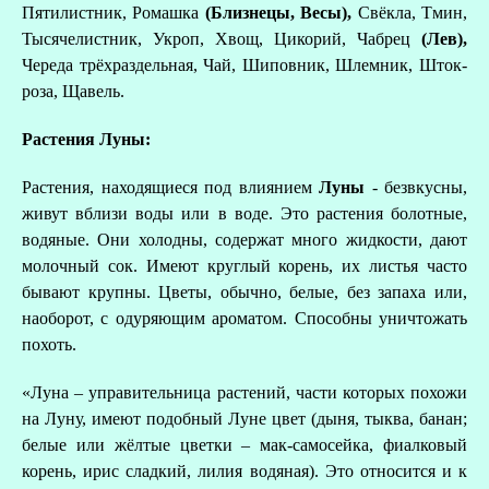
Пятилистник, Ромашка
(Близнецы, Весы),
Свёкла, Тмин,
Тысячелистник, Укроп, Хвощ, Цикорий, Чабрец
(Лев),
Череда трёхраздельная, Чай, Шиповник, Шлемник, Шток-
роза, Щавель.
Растения Луны:
Растения, находящиеся под влиянием
Луны
- безвкусны,
живут вблизи воды или в воде. Это растения болотные,
водяные. Они холодны, содержат много жидкости, дают
молочный сок. Имеют круглый корень, их листья часто
бывают крупны. Цветы, обычно, белые, без запаха или,
наоборот, с одуряющим ароматом. Способны уничтожать
похоть.
«Луна – управительница растений, части которых похожи
на Луну, имеют подобный Луне цвет (дыня, тыква, банан;
белые или жёлтые цветки – мак-самосейка, фиалковый
корень, ирис сладкий, лилия водяная). Это относится и к