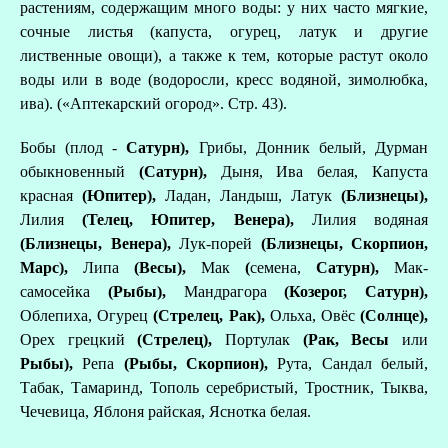
растениям, содержащим много воды: у них часто мягкие,
сочные листья (капуста, огурец, латук и другие
лиственные овощи), а также к тем, которые растут около
воды или в воде (водоросли, кресс водяной, зимолюбка,
ива). («Аптекарский огород». Стр. 43).
Бобы (плод -
Сатурн),
Грибы, Донник белый, Дурман
обыкновенный
(Сатурн),
Дыня, Ива белая, Капуста
красная
(Юпитер),
Ладан, Ландыш, Латук
(Близнецы),
Лилия
(Телец, Юпитер,
Венера),
Лилия водяная
(Близнецы, Венера),
Лук-порей
(Близнецы, Скорпион,
Марс),
Липа
(Весы),
Мак
(
семена,
Сатурн),
Мак-
самосейка
(Рыбы),
Мандрагора
(Козерог, Сатурн),
Облепиха, Огурец
(Стрелец, Рак),
Ольха, Овёс
(Солнце),
Орех грецкий
(Стрелец),
Портулак
(Рак, Весы
или
Рыбы),
Репа
(Рыбы,
Скорпион),
Рута, Сандал белый,
Табак, Тамаринд, Тополь серебристый, Тростник, Тыква,
Чечевица, Яблоня райская, Яснотка белая.