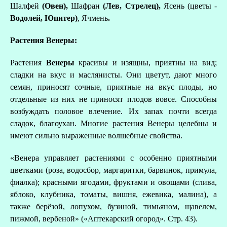
Шалфей
(Овен),
Шафран
(Лев, Стрелец),
Ясень (цветы -
Водолей, Юпитер)
, Ячмень
.
Растения Венеры:
Растения
Венеры
красивы и изящны, приятны на вид;
сладки на вкус и маслянисты. Они цветут, дают много
семян, приносят сочные, приятные на вкус плоды, но
отдельные из них не приносят плодов вовсе. Способны
возбуждать половое влечение. Их запах почти всегда
сладок, благоухан. Многие растения Венеры целебны и
имеют сильно выраженные волшебные свойства.
«Венера управляет растениями с особенно приятными
цветками (роза, водосбор, маргаритки, барвинок, примула,
фиалка); красными ягодами, фруктами и овощами (слива,
яблоко, клубника, томаты, вишня, ежевика, малина), а
также берёзой, лопухом, бузиной, тимьяном, щавелем,
пижмой, вербеной» («Аптекарский огород». Стр. 43).