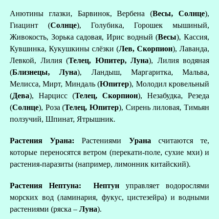
Анютины глазки, Барвинок, Вербена (
Весы, Солнце
),
Гиацинт (
Солнце
), Голубика, Горошек мышиный,
Живокость, Зорька садовая, Ирис водный (
Весы
), Кассия,
Кувшинка, Кукушкины слёзки (
Лев, Скорпион
), Лаванда,
Левкой, Лилия (
Телец, Юпитер, Луна
), Лилия водяная
(
Близнецы, Луна
), Ландыш, Маргаритка, Мальва,
Мелисса, Мирт, Миндаль (
Юпитер
), Молодил кровельный
(
Дева
), Нарцисс (
Телец, Скорпион
), Незабудка, Резеда
(
Солнце
), Роза (
Телец, Юпитер
), Сирень лиловая, Тимьян
ползучий, Шпинат, Ятрышник.
Растения Урана:
Растениями
Урана
считаются те,
которые переносятся ветром (перекати-поле, сухие мхи) и
растения-паразиты (например, лимонник китайский).
Растения Нептуна:
Нептун
управляет водорослями
морских вод (ламинария, фукус, цистезейра) и водными
растениями (ряска –
Луна
).