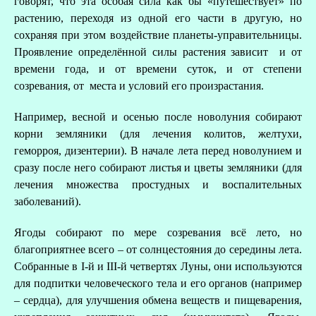
говорят, что эта особая сила как бы «путешествует» по
растению, переходя из одной его части в другую, но
сохраняя при этом воздействие планеты-управительницы.
Проявление определённой силы растения зависит и от
времени года, и от времени суток, и от степени
созревания, от места и условий его произрастания.
В
Например, весной и осенью после новолуния собирают
корни земляники (для лечения колитов, желтухи,
геморроя, дизентерии). В начале лета перед новолунием и
сразу после него собирают листья и цветы земляники (для
лечения множества простудных и воспалительных
заболеваний).
Ягоды собирают по мере созревания всё лето, но
благоприятнее всего – от солнцестояния до середины лета.
Собранные в I-й и III-й четвертях Луны, они используются
для подпитки человеческого тела и его органов (например
– сердца), для улучшения обмена веществ и пищеварения,