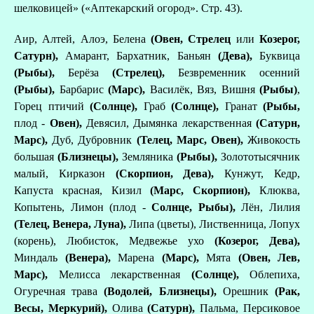
шелковицей» («Аптекарский огород». Стр. 43).
Аир, Алтей, Алоэ, Белена
(Овен, Стрелец
или
Козерог,
Сатурн),
Амарант,
Бархатник, Баньян
(Дева),
Буквица
(Рыбы),
Берёза
(Стрелец),
Безвременник осенний
(Рыбы),
Барбарис
(Марс),
Василёк, Вяз,
Вишня
(Рыбы)
,
Горец птичий
(Солнце),
Граб
(Солнце),
Гранат
(Рыбы,
плод -
Овен),
Девясил,
Дымянка лекарственная
(Сатурн,
Марс),
Дуб,
Дубровник
(Телец, Марс, Овен),
Живокость
большая
(Близнецы),
Земляника
(Рыбы),
Золототысячник
малый, Кирказон
(Скорпион, Дева),
Кунжут, Кедр,
Капуста красная, Кизил
(Марс, Скорпион),
Клюква,
Копытень, Лимон (плод -
Солнце, Рыбы),
Лён, Лилия
(Телец, Венера, Луна),
Липа (цветы),
Лиственница, Лопух
(корень), Любисток, Медвежье ухо
(Козерог, Дева),
Миндаль
(Венера),
Марена
(Марс),
Мята
(Овен, Лев,
Марс),
Мелисса лекарственная
(Солнце),
Облепиха,
Огуречная трава
(Водолей, Близнецы),
Орешник
(Рак,
Весы, Меркурий),
Олива
(Сатурн),
Пальма, Персиковое