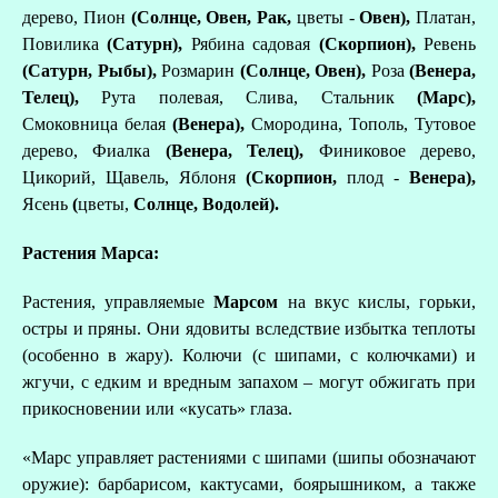
дерево, Пион
(Солнце, Овен, Рак,
цветы -
Овен),
Платан,
Повилика
(Сатурн),
Рябина садовая
(Скорпион),
Ревень
(Сатурн, Рыбы),
Розмарин
(Солнце, Овен),
Роза
(Венера,
Телец),
Рута полевая, Слива, Стальник
(Марс),
Смоковница белая
(Венера),
Смородина, Тополь, Тутовое
дерево, Фиалка
(Венера, Телец),
Финиковое дерево,
Цикорий, Щавель, Яблоня
(Скорпион,
плод -
Венера),
Ясень
(
цветы,
Солнце, Водолей).
Растения Марса:
Растения, управляемые
Марсом
на вкус кислы, горьки,
остры и пряны. Они ядовиты вследствие избытка теплоты
(особенно в жару). Колючи (с шипами, с колючками) и
жгучи, с едким и вредным запахом – могут обжигать при
прикосновении или «кусать» глаза.
«Марс управляет растениями с шипами (шипы обозначают
оружие): барбарисом, кактусами, боярышником, а также