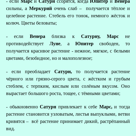
- если
Марс
и
Сатурн
ссорятся, когда
Юпитер
и
Венера
сильны, а
Меркурий
очень слаб – получается тёплое и
целебное растение. Стебель его тонок, немного жёсток и
колюч. Цветы беловаты;
- если
Венера
близка к
Сатурну, Марс
не
противодействует
Луне
, а
Юпитер
свободен, то
получается красивое растение - нежное, мягкое, с белыми
цветами, безобидное, но и малополезное;
- если преобладает
Сатурн,
то получается растение
чёрного или грязно-серого цвета, с жёстким и грубым
стеблем, с терпким, кислым или солёным вкусом. Оно
вырастает большого роста, тощее, с тёмными цветами;
- обыкновенно
Сатурн
привлекает к себе
Марс,
и тогда
растение становится узловатым, листья выпуклыми, ветви
кривятся – всё растение принимает дикий, растрёпанный
вид.