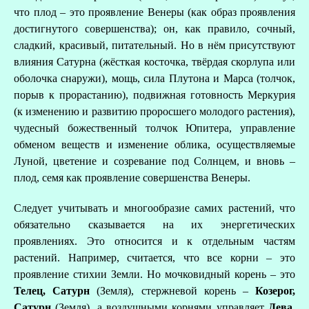
что плод – это проявление Венеры (как образ проявления
достигнутого совершенства); он, как правило, сочный,
сладкий, красивый, питательный. Но в нём присутствуют
влияния Сатурна (жёсткая косточка, твёрдая скорлупа или
оболочка снаружи), мощь, сила Плутона и Марса (толчок,
порыв к прорастанию), подвижная готовность Меркурия
(к изменению и развитию проросшего молодого растения),
чудесный божественный толчок Юпитера, управление
обменом веществ и изменение облика, осуществляемые
Луной, цветение и созревание под Солнцем, и вновь –
плод, семя как проявление совершенства Венеры.
Следует учитывать и многообразие самих растений, что
обязательно сказывается на их энергетических
проявлениях. Это относится и к отдельным частям
растений. Например, считается, что все корни – это
проявление стихии Земли. Но мочковидный корень – это
Телец, Сатурн
(Земля), стержневой корень –
Козерог,
Сатурн
(Земля), а воздушными корнями управляет
Дева,