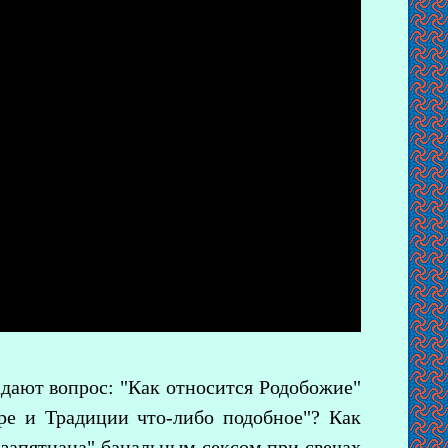
адают вопрос: "Как относится Родобожие"
ре и Традиции что-либо подобное"? Как
 "запятнана" банальным сексом при свечах