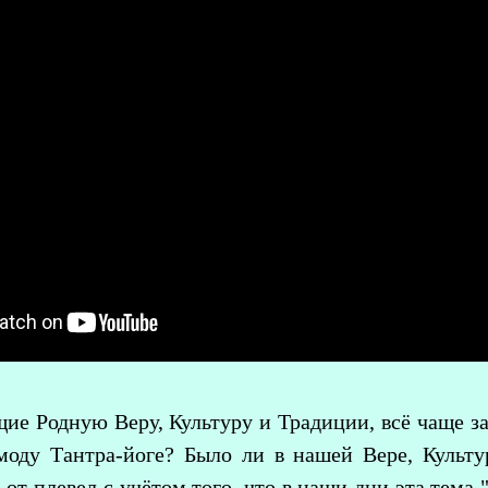
ие Родную Веру, Культуру и Традиции, всё чаще з
моду Тантра-йоге? Было ли в нашей Вере, Культу
 от плевел с учётом того, что в наши дни эта тема