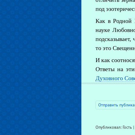
под эзотериче
Как в Родной 
науке Любовно
подсказывает, 
то это Свещен
И как соотнося
Ответы на эти
Духовного Сов
Отправить публика
Опубликовал: Гость 