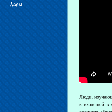
Дары
Люди, изучающ
к входящей в 
отличить зёрна