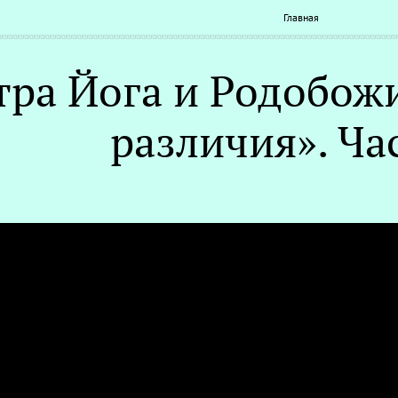
Главная
тра Йога и Родобожи
различия». Час