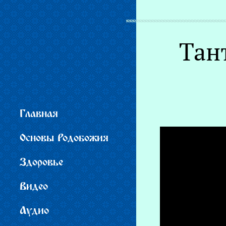
Вы здесь
Тан
Главная
Основы Родобожия
Здоровье
Видео
Аудио