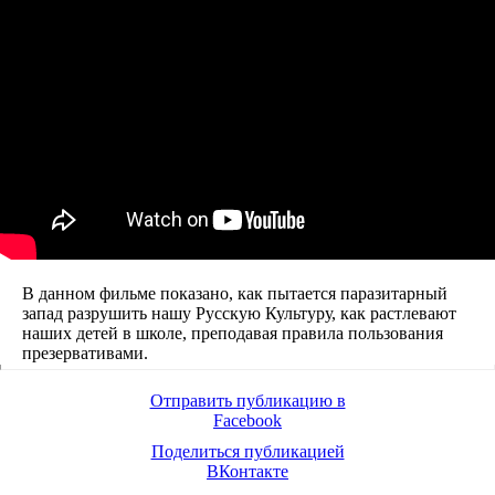
Любв
Созид
добро
потом
Махаб
Бхага
Гита
Рамая
Песни
птицы
Гама
Звёзд
и
Земли
Родов
В данном фильме показано, как пытается паразитарный
Помес
запад разрушить нашу Русскую Культуру, как растлевают
Культ
наших детей в школе, преподавая правила пользования
и
презервативами.
Тради
Образ
Родно
Отправить публикацию в
Речи
Facebook
Здоро
Кален
Поделиться публикацией
дней
ВКонтакте
Экада