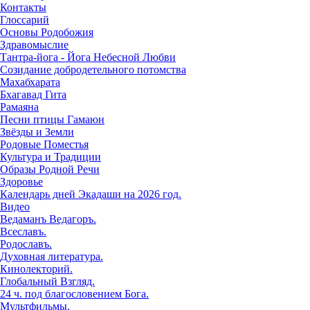
Контакты
Глоссарий
Основы Родобожия
Здравомыслие
Тантра-йога - Йога Небесной Любви
Созидание добродетельного потомства
Махабхарата
Бхагавад Гита
Рамаяна
Песни птицы Гамаюн
Звёзды и Земли
Родовые Поместья
Культура и Традиции
Образы Родной Речи
Здоровье
Календарь дней Экадаши на 2026 год.
Видео
Ведаманъ Ведагоръ.
Всеславъ.
Родославъ.
Духовная литература.
Кинолекторий.
Глобальный Взгляд.
24 ч. под благословением Бога.
Мультфильмы.