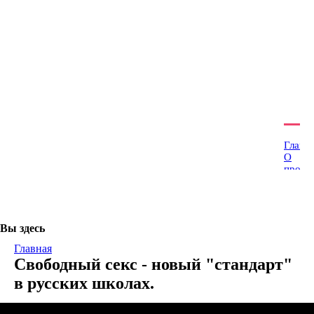
Наши группы:
О проекте
Подписка на новости
Благотворителям
Главн
О
проек
Наши
сорат
Конта
Глосс
Вы здесь
Основ
Родоб
Главная
Здрав
Свободный секс - новый "стандарт"
Тантр
йога
в русских школах.
-
Йога
Небес