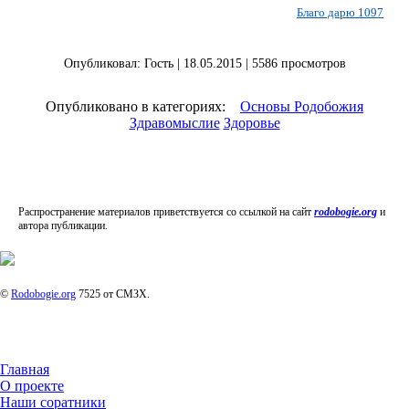
на
Благо дарю 1097
2026
год.
Видео
Опубликовал: Гость | 18.05.2015 | 5586 просмотров
Ведам
Ведаг
Всесла
Опубликовано в категориях:
Основы Родобожия
Родос
Здравомыслие
Здоровье
Духов
литера
Кинол
Глоба
Взгляд
24
Распространение материалов приветствуется со ссылкой на сайт
rodobogie.org
и
ч.
автора публикации.
под
благо
Бога.
Мульт
©
Rodobogie.org
7525 от СМЗХ.
Аудио
Дары
Главная
О проекте
Наши соратники