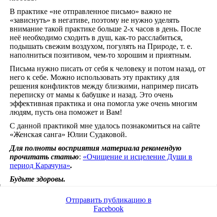
В практике «не отправленное письмо» важно не
«зависнуть» в негативе, поэтому не нужно уделять
внимание такой практике больше 2-х часов в день. После
неё необходимо сходить в душ, как-то расслабиться,
подышать свежим воздухом, погулять на Природе, т. е.
наполниться позитивом, чем-то хорошим и приятным.
Письма нужно писать от себя к человеку и потом назад, от
него к себе. Можно использовать эту практику для
решения конфликтов между близкими, например писать
переписку от мамы к бабушке и назад. Это очень
эффективная практика и она помогла уже очень многим
людям, пусть она поможет и Вам!
С данной практикой мне удалось познакомиться на сайте
«Женская санга» Юлии Судаковой.
Для полноты восприятия материала рекомендую
прочитать
стать
ю
:
«
Очищение и исцеление Души в
период Карачуна»
.
Будьте здоровы.
Отправить публикацию в
Facebook