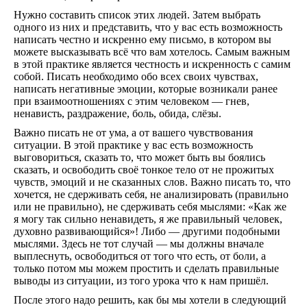
Нужно составить список этих людей. Затем выбрать
одного из них и представить, что у вас есть возможность
написать честно и искренно ему письмо, в котором вы
можете высказывать всё что вам хотелось. Самым важным
в этой практике является честность и искренность с самим
собой. Писать необходимо обо всех своих чувствах,
написать негативные эмоции, которые возникали ранее
при взаимоотношениях с этим человеком — гнев,
ненависть, раздражение, боль, обида, слёзы.
Важно писать не от ума, а от вашего чувствования
ситуации. В этой практике у вас есть возможность
выговориться, сказать то, что может быть вы боялись
сказать, и освободить своё тонкое тело от не прожитых
чувств, эмоций и не сказанных слов. Важно писать то, что
хочется, не сдерживать себя, не анализировать (правильно
или не правильно), не сдерживать себя мыслями: «Как же
я могу так сильно ненавидеть, я же правильный человек,
духовно развивающийся»! Либо — другими подобными
мыслями. Здесь не тот случай — мы должны вначале
выплеснуть, освободиться от того что есть, от боли, а
только потом мы можем простить и сделать правильные
выводы из ситуации, из того урока что к нам пришёл.
После этого надо решить, как бы мы хотели в следующий