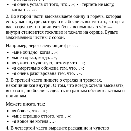
«я очень устала от того, что…»; • «терпеть не могу,
когда ты…».
2. Во второй части высказываете обиду и горечь, которая
есть у вас внутри, которую вы боялись выпустить, которая
вас разрушает и причиняет боль, вспоминая о чём —
внутри становится тоскливо и тяжело на сердце. Будьте
максимально честны с собой.
Например, через следующие фразы:
«мне обидно, когда…»;
«мне горько, когда…»;
«я ужасно чувствую, потому что…»;
«я смертельно обижена тем, что…»;
«я очень разочарована тем, что…».
3. В третьей части пишете о страхах и тревогах,
накопившихся внутри. О том, что всегда хотели высказать,
выразить, но боялись сделать по разным обстоятельствам и
причинам.
Можете писать так:
«я боюсь, что…»;
«мне страшно оттого, что…»;
«я вовсе не хотела….»
4. В четвертой части выразите раскаяние и чувство