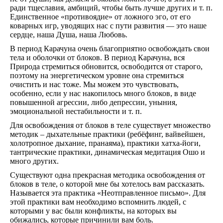
на
ради тщеславия, амбиций, чтобы быть лучше других и т. п.
2026
Единственное «противоядие» от ложного эго, от его
год.
коварных игр, уводящих нас с пути развития — это наше
Видео
сердце, наша Душа, наша Любовь.
Ведам
Ведаг
В период Карачуна очень благоприятно освобождать свои
Всесла
тела и оболочки от блоков. В период Карачуна, вся
Родос
Природа стремиться обновится, освободится от старого,
Духов
поэтому на энергетическом уровне она стремиться
литера
очистить и нас тоже. Мы можем это чувствовать,
Кинол
особенно, если у нас накопилось много блоков, в виде
Глоба
повышенной агрессии, либо депрессии, уныния,
Взгляд
эмоциональной нестабильности и т. п.
24
ч.
Для освобождения от блоков в теле существует множество
под
методик – дыхательные практики (ребёфинг, вайвейшен,
благо
холотропное дыхание, пранаяма), практики хатха-йоги,
Бога.
тантрические практики, динамическая медитация Ошо и
Мульт
много других.
Аудио
Дары
Существуют одна прекрасная методика освобождения от
блоков в теле, о которой мне бы хотелось вам рассказать.
Называется эта практика «Неотправленное письмо». Для
этой практики вам необходимо вспомнить людей, с
которыми у вас были конфликты, на которых вы
обижались, которые причинили вам боль.