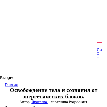
Наши группы:
О проекте
Подписка на новости
Благотворителям
Главн
О
проек
Наши
сорат
Конта
Глосс
Вы здесь
Основ
Родоб
Главная
Здрав
Освобождение тела и сознания от
Тантр
йога
энергетических блоков.
-
Автор:
Ярослава
− соратница Родобожия.
Йога
Небес