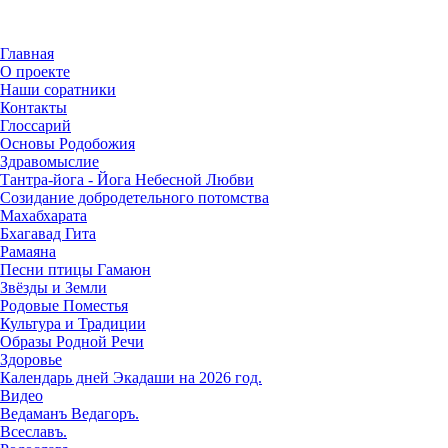
Главная
О проекте
Наши соратники
Контакты
Глоссарий
Основы Родобожия
Здравомыслие
Тантра-йога - Йога Небесной Любви
Созидание добродетельного потомства
Махабхарата
Бхагавад Гита
Рамаяна
Песни птицы Гамаюн
Звёзды и Земли
Родовые Поместья
Культура и Традиции
Образы Родной Речи
Здоровье
Календарь дней Экадаши на 2026 год.
Видео
Ведаманъ Ведагоръ.
Всеславъ.