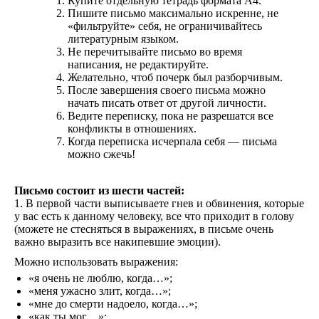
Купите отдельную тетрадь формата А4.
Пишите письмо максимально искренне, не
«фильтруйте» себя, не ограничивайтесь
литературным языком.
Не перечитывайте письмо во время
написания, не редактируйте.
Желательно, чтоб почерк был разборчивым.
После завершения своего письма можно
начать писать ответ от другой личности.
Ведите переписку, пока не разрешатся все
конфликты в отношениях.
Когда переписка исчерпала себя — письма
можно сжечь!
Письмо состоит из шести частей:
1. В первой части выписываете гнев и обвинения, которые
у вас есть к данному человеку, все что приходит в голову
(можете не стесняться в выражениях, в письме очень
важно выразить все накипевшие эмоции).
Можно использовать выражения:
«я очень не люблю, когда…»;
«меня ужасно злит, когда…»;
«мне до смерти надоело, когда…»;
«как ты мог…»;