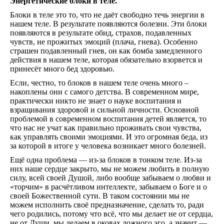
Энергетические блоки в теле.
Любв
Блоки в теле это то, что не даёт свободно течь энергии в
Созид
нашем теле. В результате появляются болезни. Эти блоки
добро
появляются в результате обид, страхов, подавленных
потом
Махаб
чувств, не прожитых эмоций (плача, гнева). Особенно
Бхага
страшен подавленный гнев, он как бомба замедленного
Гита
действия в нашем теле, которая обязательно взорвется и
Рамая
принесёт много бед здоровью.
Песни
Если, честно, то блоков в нашем теле очень много –
птицы
накоплены они с самого детства. В современном мире,
Гама
практически никто не знает о науке воспитания и
Звёзд
и
взращивания здоровой и сильной личности. Основной
Земли
проблемой в современном воспитания детей является, то
Родов
что нас не учат как правильно проживать свои чувства,
Помес
как управлять своими эмоциями. И это огромная беда, из
Культ
за которой в итоге у человека возникает много болезней.
и
Ещё одна проблема — из-за блоков в тонком теле. Из-за
Тради
них наше сердце закрыто, мы не можем любить в полную
Образ
Родно
силу, всей своей Душой, либо вообще забываем о любви и
Речи
«торчим» в расчётливом интеллекте, забываем о Боге и о
Здоро
своей Божественной сути. В таком состоянии мы не
Кален
можем исполнить своё предназначение, сделать то, ради
дней
чего родились, потому что всё, что мы делает не от сердца,
Экада
не от Души, мы делаем в оковах ложного эго, а значит —