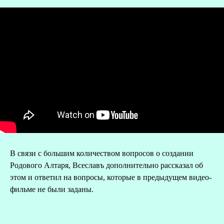
В связи с большим количеством вопросов о создании
О
Родового Алтаря, Всеславъ дополнительно рассказал об
этом и ответил на вопросы, которые в предыдущем видео-
Р
фильме не были заданы.