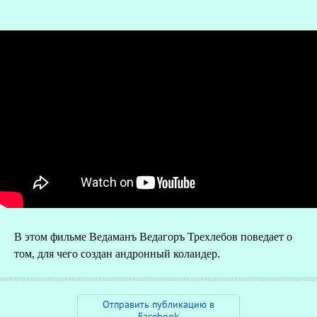
О
В этом фильме Ведаманъ Ведагоръ Треxлебов поведает о
Р
том, для чего создан андронный колаидер.
Отправить публикацию в
Facebook