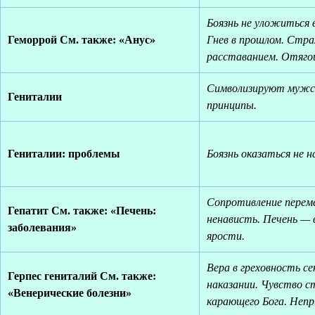
Боязнь не уложиться 
Геморрой См. также: «Анус»
Гнев в прошлом. Стра
расставанием. Отяго
Символизируют мужск
Гениталии
принципы.
Гениталии: проблемы
Боязнь оказаться не н
Сопротивление переме
Гепатит См. также: «Печень:
ненависть. Печень — 
заболевания»
ярости.
Вера в греховность се
Герпес гениталий См. также:
наказании. Чувство с
«Венерические болезни»
карающего Бога. Непр