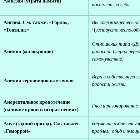
Амнезия (утрата памяти)
постоять за себя.
Ангина. См. также: «Горло»,
Вы сдерживаетесь от 
«Тонзилит»
Чувствуете неспособн
Отношения типа «До
Анемия (малокровие)
радости. Страх пере
самочувствие.
Вера в собственную 
Анемия серповидно-клеточная
радости жизни.
Аноректальное кровотечение
Гнев и разочарование.
(наличие крови в испражнениях)
Анус (задний проход). См. также:
Неумение избавляться
«Геморрой»
проблем, обид и эмоци