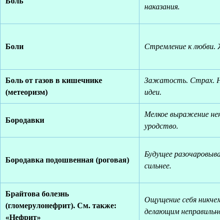
Боль
наказания.
Боли
Стремление к любви. 
Боль от газов в кишечнике
Зажатость. Страх. Н
(метеоризм)
идеи.
Мелкое выражение нен
Бородавки
уродство.
Будущее разочаровывае
Бородавка подошвенная (роговая)
сильнее.
Брайтова болезнь
Ощущение себя никчем
(гломерулонефрит). См. также:
делающим неправильно
«Нефрит»