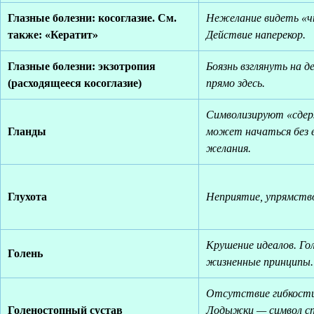
Глазные болезни: косоглазие. См.
Нежелание видеть «ч
также: «Кератит»
Действие наперекор.
Глазные болезни: экзотропия
Боязнь взглянуть на 
(расходящееся косоглазие)
прямо здесь.
Символизируют «сде
Гланды
может начаться без 
желания.
Глухота
Неприятие, упрямство
Крушение идеалов. Го
Голень
жизненные принципы.
Отсутствие гибкости
Голеностопный сустав
Лодыжки — символ сп