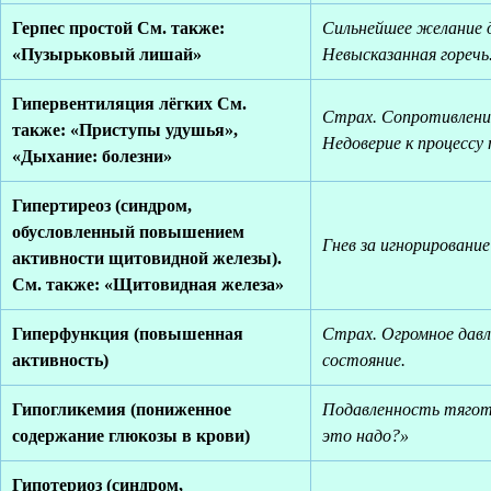
Герпес простой См. также:
Сильнейшее желание д
«Пузырьковый лишай»
Невысказанная горечь
Гипервентиляция лёгких См.
Страх. Сопротивлени
также: «Приступы удушья»,
Недоверие к процессу 
«Дыхание: болезни»
Гипертиреоз (синдром,
обусловленный повышением
Гнев за игнорировани
активности щитовидной железы).
См. также: «Щитовидная железа»
Гиперфункция (повышенная
Страх. Огромное давл
активность)
состояние.
Гипогликемия (пониженное
Подавленность тягот
содержание глюкозы в крови)
это надо?»
Гипотериоз (синдром,