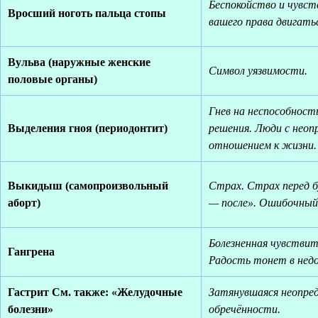
Беспокойство и чувст
Вросший ноготь пальца стопы
вашего права двигатьс
Вульва (наружные женские
Символ уязвимости.
половые органы)
Гнев на неспособнос
Выделения гноя (периодонтит)
решения. Люди с неоп
отношением к жизни.
Выкидыш (самопроизвольный
Страх. Страх перед б
аборт)
— после». Ошибочный
Болезненная чувствит
Гангрена
Радость тонет в нед
Гастрит См. также: «Желудочные
Затянувшаяся неопре
болезни»
обречённости.