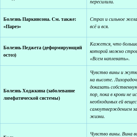
пересилили.
Болезнь Паркинсона. См. также:
Страх и сильное жел
«Парез»
всё и вся.
Кажется, что больше
Болезнь Педжета (деформирующий
которой можно строи
остоз)
«Всем наплевать».
Чувство вины и жутк
на высоте. Лихорадо
доказать собственную
Болезнь Ходжкина (заболевание
пор, пока в крови не и
лимфатической системы)
необходимых ей вещест
самоутверждением за
жизни.
Чувство вины. Вина в