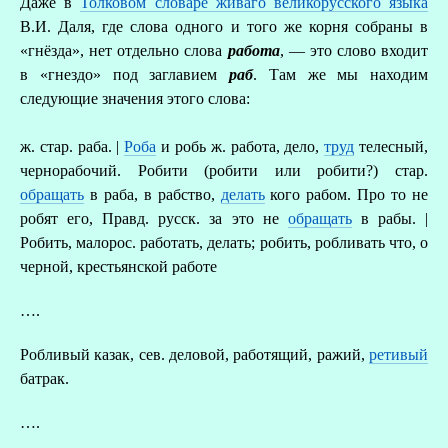
Даже в
Толковом словаре живаго великорусского языка
В.И. Даля, где слова одного и того же корня собраны в
«гнёзда», нет отдельно слова
работа
, — это слово входит
в «гнездо» под заглавием
раб
. Там же мы находим
следующие значения этого слова:
ж. стар. раба. |
Роба
и робь ж. работа, дело,
труд
телесный,
чернорабочий. Робити (робити или робити?) стар.
обращать
в раба, в рабство,
делать
кого рабом. Про то не
робят его, Правд. русск. за это не
обращать
в рабы. |
Робить, малорос. работать, делать; робить, робливать что, о
черной, крестьянской работе
….
Робливый казак, сев. деловой, работящий, ражий,
ретивый
батрак.
….