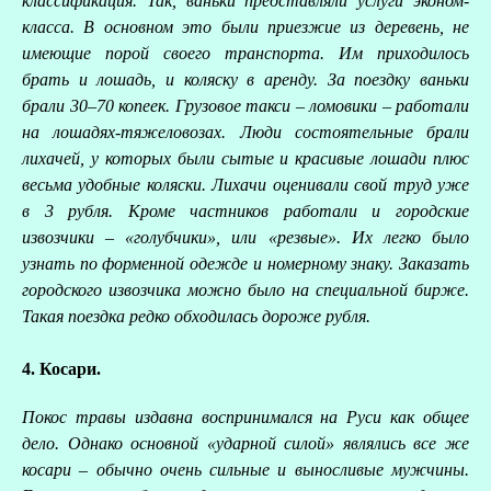
классификация. Так, ваньки представляли услуги эконом-
класса. В основном это были приезжие из деревень, не
имеющие порой своего транспорта. Им приходилось
брать и лошадь, и коляску в аренду. За поездку ваньки
брали 30–70 копеек. Грузовое такси – ломовики – работали
на лошадях-тяжеловозах. Люди состоятельные брали
лихачей, у которых были сытые и красивые лошади плюс
весьма удобные коляски. Лихачи оценивали свой труд уже
в 3 рубля. Кроме частников работали и городские
извозчики – «голубчики», или «резвые». Их легко было
узнать по форменной одежде и номерному знаку. Заказать
городского извозчика можно было на специальной бирже.
Такая поездка редко обходилась дороже рубля.
4. Косари.
Покос травы издавна воспринимался на Руси как общее
дело. Однако основной «ударной силой» являлись все же
косари – обычно очень сильные и выносливые мужчины.