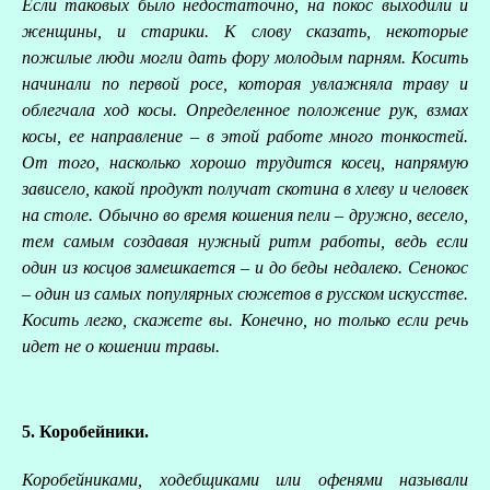
Если таковых было недостаточно, на покос выходили и
А
женщины, и старики. К слову сказать, некоторые
пожилые люди могли дать фору молодым парням. Косить
Д
начинали по первой росе, которая увлажняла траву и
облегчала ход косы. Определенное положение рук, взмах
косы, ее направление – в этой работе много тонкостей.
От того, насколько хорошо трудится косец, напрямую
зависело, какой продукт получат скотина в хлеву и человек
на столе. Обычно во время кошения пели – дружно, весело,
тем самым создавая нужный ритм работы, ведь если
один из косцов замешкается – и до беды недалеко. Сенокос
– один из самых популярных сюжетов в русском искусстве.
Косить легко, скажете вы. Конечно, но только если речь
идет не о кошении травы.
5. Коробейники.
Коробейниками, ходебщиками или офенями называли