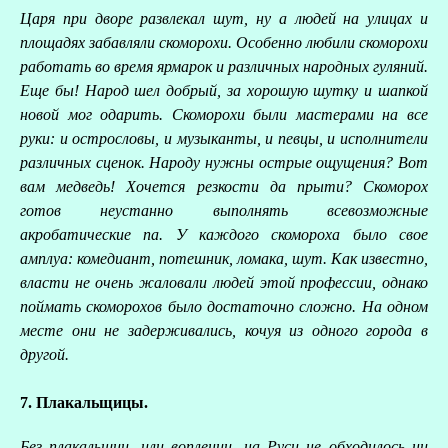
Царя при дворе развлекал шут, ну а людей на улицах и
площадях забавляли скоморохи. Особенно любили скоморохи
работать во время ярмарок и различных народных гуляний.
Еще бы! Народ шел добрый, за хорошую шутку и шапкой
новой мог одарить. Скоморохи были мастерами на все
руки: и острословы, и музыканты, и певцы, и исполнители
различных сценок. Народу нужны острые ощущения? Вот
вам медведь! Хочется резкости да прыти? Скоморох
готов неустанно выполнять всевозможные
акробатические па. У каждого скомороха было свое
амплуа: комедиант, потешник, ломака, шут. Как известно,
власти не очень жаловали людей этой профессии, однако
поймать скоморохов было достаточно сложно. На одном
месте они не задерживались, кочуя из одного города в
другой.
7. Плакальщицы.
Без плакальщиц, или воплениц, на Руси не обходилось ни