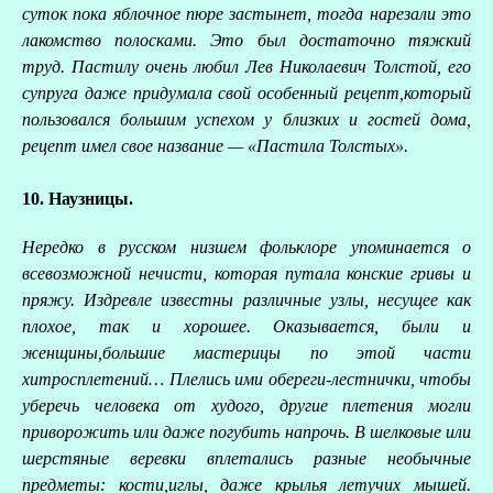
суток пока яблочное пюре застынет, тогда нарезали это
лакомство полосками. Это был достаточно тяжкий
труд. Пастилу очень любил Лев Николаевич Толстой, его
супруга даже придумала свой особенный рецепт,который
пользовался большим успехом у близких и гостей дома,
рецепт имел свое название — «Пастила Толстых».
10. Наузницы.
Нередко в русском низшем фольклоре упоминается о
всевозможной нечисти, которая путала конские гривы и
пряжу. Издревле известны различные узлы, несущее как
плохое, так и хорошее. Оказывается, были и
женщины,большие мастерицы по этой части
хитросплетений… Плелись ими обереги-лестнички, чтобы
уберечь человека от худого, другие плетения могли
приворожить или даже погубить напрочь. В шелковые или
шерстяные веревки вплетались разные необычные
предметы: кости,иглы, даже крылья летучих мышей.