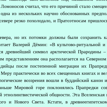
 Ломоносов считал, что его причиной стало смещен
 одна из нескольких научно обоснованных предпо
 севере резко похолодало, и Пратоэтносам пришло
евера, но их потомки должны были сохранить ка
итает Валерий Дёмин: «В культово-ритуальной и 
тся древнейший символ арктической Прародины –
м представлениям она располагается на Северном
ндийцы после постепенной миграции их Прапредк
 Меру практически во всех свещенных книгах и ве
логические воззрения вошли в буддийский канон 
аньше Мировой горе поклонялись Прапредки сов
й этнолингвистической общности. Эта Вселенская 
ого и Нового Света. Кстати, в древнеегипетско