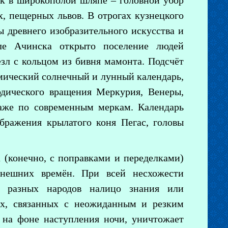
ек в широкополой шляпе – головной убор
, пещерных львов. В отрогах кузнецкого
 древнего изобразительного искусства и
зле Ачинска открыто поселение людей
езл с кольцом из бивня мамонта. Подсчёт
омический солнечный и лунный календарь,
одического вращения Меркурия, Венеры,
же по современным меркам. Календарь
бражения крылатого коня Пегас, головы
а (конечно, с поправками и переделками)
ынешних времён. При всей несхожести
ы разных народов налицо знания или
ях, связанных с неожиданным и резким
 на фоне наступления ночи, уничтожает