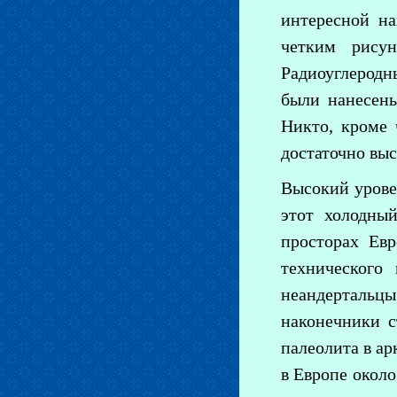
интересной на
четким рису
Радиоуглеродны
были нанесен
Никто, кроме 
достаточно выс
Высокий уровен
этот холодны
просторах Евр
технического
неандертальц
наконечники с
палеолита в ар
в Европе около