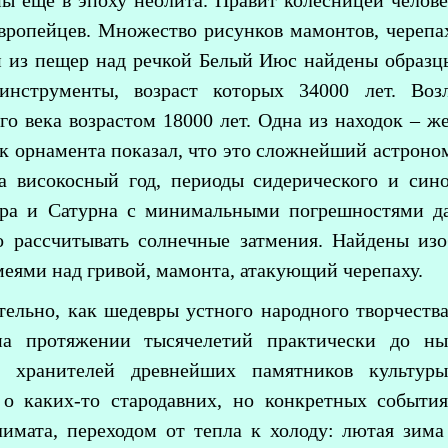
ы ещё в эпоху неолита. Правит колесницей челов
вропейцев. Множество рисунков мамонтов, черепах
й из пещер над речкой Белый Июс найдены образцы
инструменты, возраст которых 34000 лет. Во
го века возрастом 18000 лет. Одна из находок – ж
ок орнамента показал, что это сложнейший астрон
а високосный год, периоды сидерического и син
ра и Сатурна с минимальными погрешностями да
о рассчитывать солнечные затмения. Найдены изо
меями над гривой, мамонта, атакующий черепаху.
тельно, как шедевры устного народного творчеств
на протяжении тысячелетий практически до н
й хранителей древнейших памятников культур
 о каких-то стародавних, но конкретных событи
имата, переходом от тепла к холоду: лютая зима