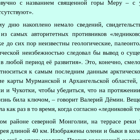
звучно с названием священной горы Меру – с у
тсутствуют».
му дню накоплено немало сведений, свидетельст
 из самых авторитетных противников «ледников
ке до сих пор неизвестны геологические, палеонт
ической неизбежностью следовал бы вывод о суще
в любой период её развития». Это, конечно, смело
относиться к самым последним данным арктическо
ие карты Мурманской и Архангельской областей,
и и Чукотки, чтобы убедиться, что на протяжении
изнь била ключом, – говорит Валерий Дёмин. Вещ
ла как раз в то время, когда согласно «ледниковой 
ом районе северной Монголии, на террасе реки 
рея длиной 40 км.
Изображены олени и быки в коле