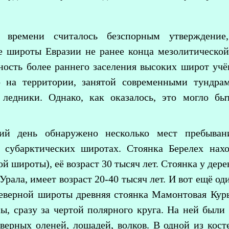
 времени считалось безспорным утверждение
е широты Евразии не ранее конца мезолитической
ность более раннего заселения высоких широт учё
то на территории, занятой современными тундра
 ледники. Однако, как оказалось, это могло б
ий день обнаружено несколько мест пребыван
 субарктических широтах. Стоянка Берелех нах
ой широты), её возраст 30 тысяч лет. Стоянка у дер
рала, имеет возраст 20-40 тысяч лет. И вот ещё о
северной широты древняя стоянка Мамонтовая Курь
сы, сразу за чертой полярного круга. На ней был
верных оленей, лошадей, волков. В одной из кост