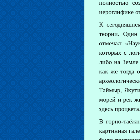
полностью со
иероглифике о
К сегодняшне
теории. Один
отмечал: «Нау
которых с лог
либо на Земле 
как же тогда 
археологическ
Таймыр, Якути
морей и рек ж
здесь процвета
В горно-таёжн
картинная гале