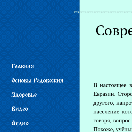
Вы здесь
Совр
Главная
Основы Родобожия
В настоящее 
Евразии. Стор
Здоровье
другого, напро
Видео
население кот
говоря, вопрос
Аудио
Похоже, учёным