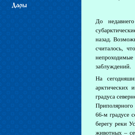
Дары
До недавнего
субарктически
назад. Возмож
считалось, ч
непроходимые
заблуждений.
На сегодняшн
арктических и
градуса северн
Приполярного У
66-м градусе 
берегу реки У
животных – се