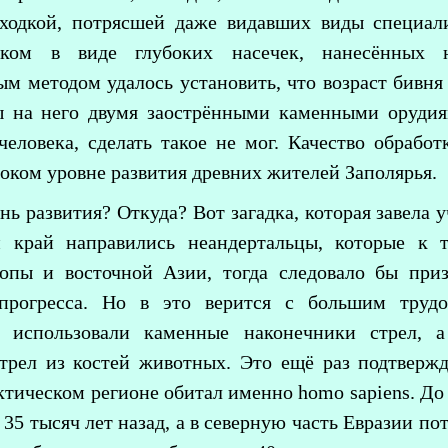
ходкой, потрясшей даже видавших виды специал
нком в виде глубоких насечек, нанесённых 
м методом удалось установить, что возраст бивня 
ы на него двумя заострёнными каменными орудия
человека, сделать такое не мог. Качество обрабо
оком уровне развития древних жителей Заполярья.
ь развития? Откуда? Вот загадка, которая завела 
й край направились неандертальцы, которые к 
опы и восточной Азии, тогда следовало бы при
 прогресса. Но в это верится с большим труд
ы использовали каменные наконечники стрел, 
трел из костей животных. Это ещё раз подтвержд
ктическом регионе обитал именно homo sapiens. До
 35 тысяч лет назад, а в северную часть Евразии по