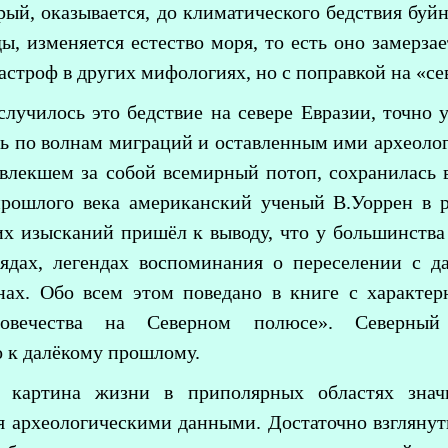
рый, оказывается, до климатического бедствия буй
ы, изменяется естество моря, то есть оно замерза
астроф в других мифологиях, но с поправкой на «с
случилось это бедствие на севере Евразии, точно
ть по волнам миграций и оставленным ими археоло
овлекшем за собой всемирный потоп, сохранилась 
рошлого века американский ученый В.Уоррен в ре
х изысканий пришёл к выводу, что у большинства
рядах, легендах воспоминания о переселении с д
нах. Обо всем этом поведано в книге с характ
ловечества на Северном полюсе». Северный 
 к далёкому прошлому.
 картина жизни в приполярных областях знач
я археологическими данными. Достаточно взгляну