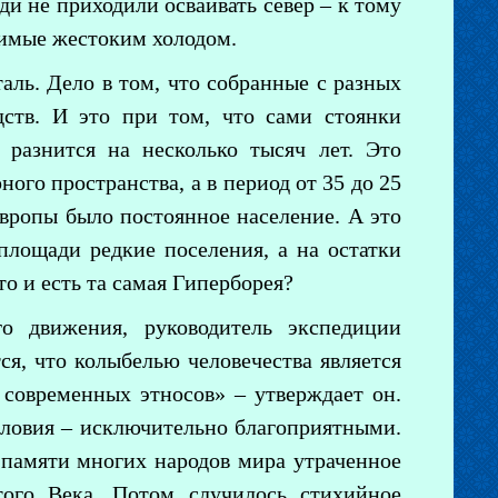
ди не приходили осваивать север – к тому
нимые жестоким холодом.
аль. Дело в том, что собранные с разных
ств. И это при том, что сами стоянки
 разнится на несколько тысяч лет. Это
ого пространства, а в период от 35 до 25
Европы было постоянное население. А это
площади редкие поселения, а на остатки
о и есть та самая Гиперборея?
о движения, руководитель экспедиции
я, что колыбелью человечества является
современных этносов» – утверждает он.
словия – исключительно благоприятными.
В памяти многих народов мира утраченное
отого Века. Потом случилось стихийное