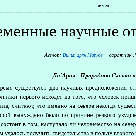
Главная
еменные научные от
Автор:
− соратник 
Винитархъ Марков
Да'Ария - Прародина Славян и
время существуют два научных предположения от
онники первого исходят из того, что человек при
тив, считают, что именно на севере некогда сущес
орой вынуждено было по причине резкого ухудше
 состоит в том, наступало ли человечество на север
 удалось получить свидетельства в пользу второго