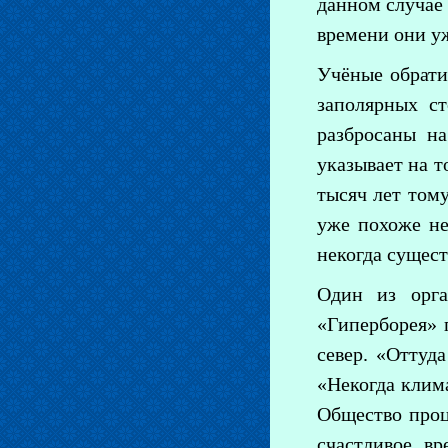
данном случае 
времени они у
Учёные обрати
заполярных с
разбросаны на
указывает на т
тысяч лет том
уже похоже не
некогда сущест
Один из орга
«Гиперборея» 
север. «Оттуд
«Некогда клим
Общество проц
счастливое вр