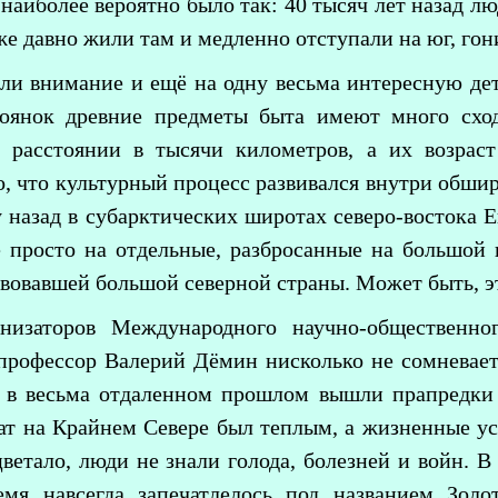
наиболее вероятно было так: 40 тысяч лет назад лю
же давно жили там и медленно отступали на юг, го
ли внимание и ещё на одну весьма интересную дет
тоянок древние предметы быта имеют много сход
 расстоянии в тысячи километров, а их возраст
о, что культурный процесс развивался внутри обширн
у назад в субарктических широтах северо-востока 
 просто на отдельные, разбросанные на большой 
вовавшей большой северной страны. Может быть, эт
низаторов Международного научно-общественног
профессор Валерий Дёмин нисколько не сомневаетс
а в весьма отдаленном прошлом вышли прапредки 
ат на Крайнем Севере был теплым, а жизненные у
ветало, люди не знали голода, болезней и войн. 
емя навсегда запечатлелось под названием Зол