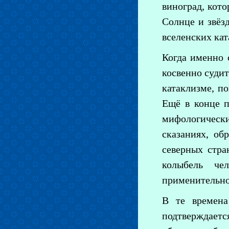
виноград, кото
Солнце и звёзд
вселенских кат
Когда именно 
косвенно суди
катаклизме, п
Ещё в конце п
мифологически
сказаниях, об
северных стра
колыбель че
применительно
В те времена
подтверждаетс