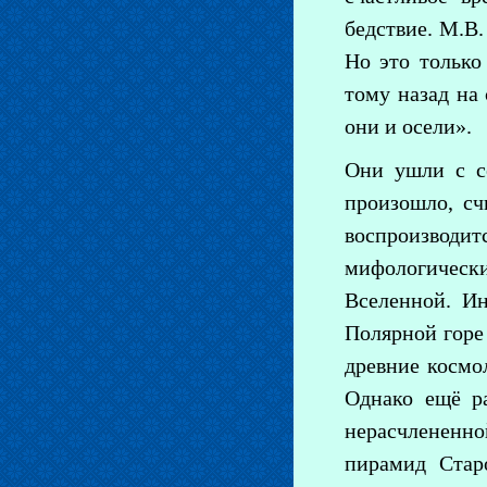
бедствие. М.В.
Но это только
тому назад на
они и осели».
Они ушли с с
произошло, сч
воспроизводи
мифологически
Вселенной. И
Полярной горе
древние космо
Однако ещё р
нерасчлененно
пирамид Стар