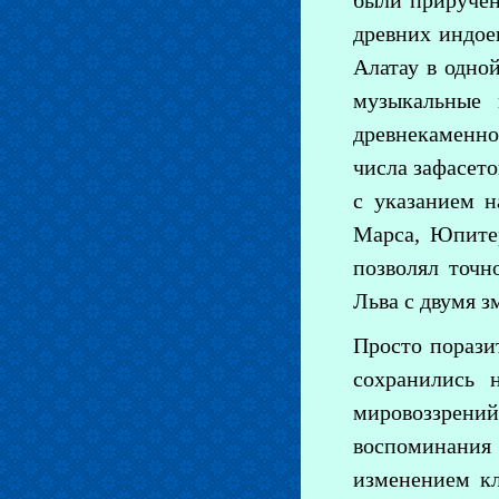
были приручен
древних индое
Алатау в одно
музыкальные 
древнекаменно
числа зафасет
с указанием н
Марса, Юпите
позволял точн
Льва с двумя з
Просто порази
сохранились 
мировоззрени
воспоминания
изменением кл