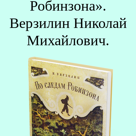
Робинзона».
Верзилин Николай
Михайлович.
О
Р