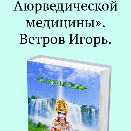
Аюрведической
медицины».
Ветров Игорь.
О
Р